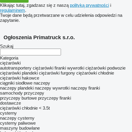
Klikając tutaj, zgadzasz się z naszą
polityką prywatności
i
regulaminem
.
Twoje dane będą przetwarzane w celu udzielenia odpowiedzi na
zapytanie.
Ogłoszenia Primatruck s.r.o.
Szukaj
Kategoria
ciężarówki
autotransportery
ciężarówki firanki
wywrotki
ciężarówki podwozie
ciężarówki plandeki
ciężarówki furgony
ciężarówki chłodnie
ciężarówki hakowce
ciągniki siodłowe
naczepy
naczepy plandeki
naczepy wywrotki
naczepy firanki
samochody
przyczepy
przyczepy burtowe
przyczepy firanki
dostawcze
ciężarówki chłodnie < 3.5t
cysterny
naczepy cysterny
cysterny paliwowe
maszyny budowlane