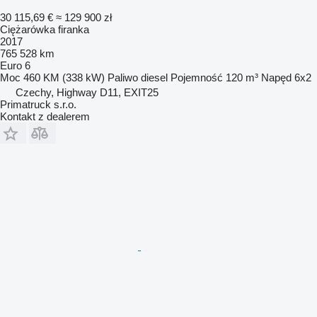
30 115,69 €
≈ 129 900 zł
Ciężarówka firanka
2017
765 528 km
Euro 6
Moc
460 KM (338 kW)
Paliwo
diesel
Pojemność
120 m³
Napęd
6x2
Czechy, Highway D11, EXIT25
Primatruck s.r.o.
Kontakt z dealerem