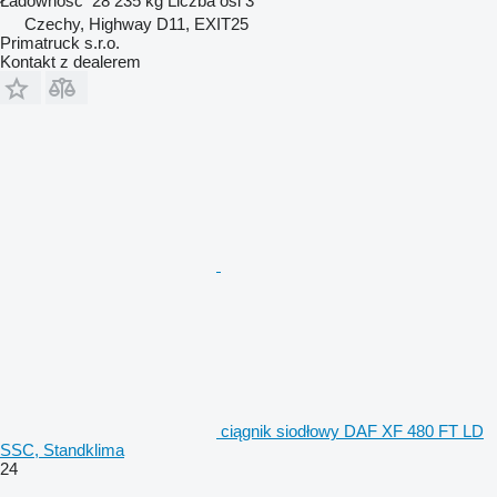
Ładowność
28 235 kg
Liczba osi
3
Czechy, Highway D11, EXIT25
Primatruck s.r.o.
Kontakt z dealerem
ciągnik siodłowy DAF XF 480 FT LD
SSC, Standklima
24