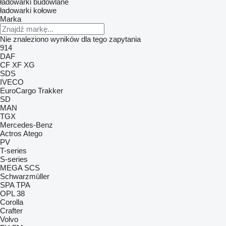
ładowarki budowlane
ładowarki kołowe
Marka
Nie znaleziono wyników dla tego zapytania
914
DAF
CF
XF
XG
SDS
IVECO
EuroCargo
Trakker
SD
MAN
TGX
Mercedes-Benz
Actros
Atego
PV
T-series
S-series
MEGA
SCS
Schwarzmüller
SPA
TPA
OPL 38
Corolla
Crafter
Volvo