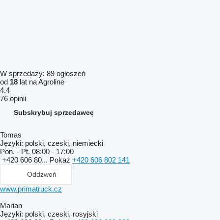
W sprzedaży:
89 ogłoszeń
od
18
lat na Agroline
4.4
76 opinii
Subskrybuj sprzedawcę
Tomas
Języki:
polski, czeski, niemiecki
Pon. - Pt.
08:00 - 17:00
+420 606 80...
Pokaż
+420 606 802 141
Oddzwoń
www.primatruck.cz
Marian
Języki:
polski, czeski, rosyjski