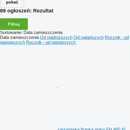
pokaż
89 ogłoszeń:
Rezultat
Filtruj
Sortowanie
:
Data zamieszczenia
Data zamieszczenia
Od najdroższych
Od najtańszych
Rocznik - od
najnowszych
Rocznik - od najstarszych
ciężarówka firanka Volvo FH 460 XL