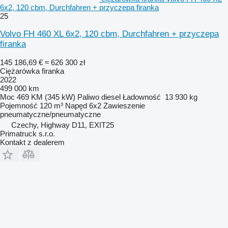
6x2, 120 cbm, Durchfahren + przyczepa firanka
25
Volvo FH 460 XL 6x2, 120 cbm, Durchfahren + przyczepa
firanka
145 186,69 €
≈ 626 300 zł
Ciężarówka firanka
2022
499 000 km
Moc
469 KM (345 kW)
Paliwo
diesel
Ładowność
13 930 kg
Pojemność
120 m³
Napęd
6x2
Zawieszenie
pneumatyczne/pneumatyczne
Czechy, Highway D11, EXIT25
Primatruck s.r.o.
Kontakt z dealerem