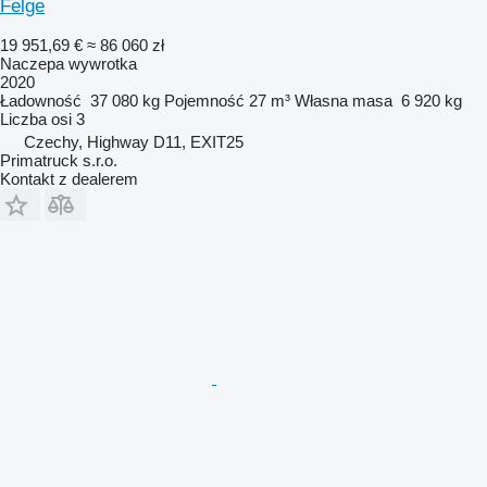
Felge
19 951,69 €
≈ 86 060 zł
Naczepa wywrotka
2020
Ładowność
37 080 kg
Pojemność
27 m³
Własna masa
6 920 kg
Liczba osi
3
Czechy, Highway D11, EXIT25
Primatruck s.r.o.
Kontakt z dealerem