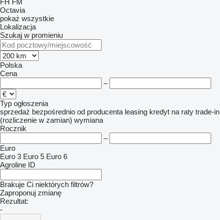
FH
FM
Octavia
pokaż wszystkie
Lokalizacja
Szukaj w promieniu
Polska
Cena
–
Typ ogłoszenia
sprzedaż
bezpośrednio od producenta
leasing
kredyt
na raty
trade-in
(rozliczenie w zamian)
wymiana
Rocznik
–
Euro
Euro 3
Euro 5
Euro 6
Agroline ID
Brakuje Ci niektórych filtrów?
Zaproponuj zmianę
Rezultat:
-