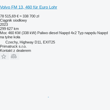
Volvo FM 13, 460 für Euro Lohr
78 515,69 €
≈ 338 700 zł
Ciągnik siodłowy
2023
299 627 km
Moc
460 KM (338 kW)
Paliwo
diesel
Napęd
4x2
Typ napędu
Napęd
na tylne koła
Czechy, Highway D11, EXIT25
Primatruck s.r.o.
Kontakt z dealerem