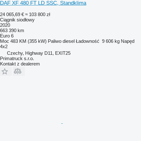
DAF XF 480 FT LD SSC, Standklima
24 065,69 €
≈ 103 800 zł
Ciągnik siodłowy
2020
663 390 km
Euro 6
Moc
483 KM (355 kW)
Paliwo
diesel
Ładowność
9 606 kg
Napęd
4x2
Czechy, Highway D11, EXIT25
Primatruck s.r.o.
Kontakt z dealerem