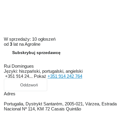
W sprzedaży:
10 ogłoszeń
od
3
lat na Agroline
Subskrybuj sprzedawcę
Rui Domingues
Języki:
hiszpański, portugalski, angielski
+351 914 24...
Pokaż
+351 914 242 764
Oddzwoń
Adres
Portugalia, Dystrykt Santarém, 2005-021, Várzea, Estrada
Nacional Nº 114, KM 72 Casais Quintão