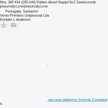
Moc
360 KM (265 kW)
Paliwo
diesel
Napęd
6x2
Zawieszenie
pneumatyczne/pneumatyczne
Portugalia, Santarém
Vento Primitivo Unipessoal Lda
Kontakt z dealerem
naczepa platforma Schmitz Cargobull
4