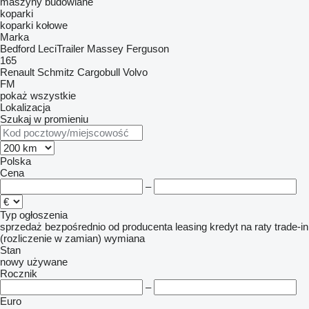
maszyny budowlane
koparki
koparki kołowe
Marka
Bedford
LeciTrailer
Massey Ferguson
165
Renault
Schmitz Cargobull
Volvo
FM
pokaż wszystkie
Lokalizacja
Szukaj w promieniu
Polska
Cena
–
Typ ogłoszenia
sprzedaż
bezpośrednio od producenta
leasing
kredyt
na raty
trade-in
(rozliczenie w zamian)
wymiana
Stan
nowy
używane
Rocznik
–
Euro