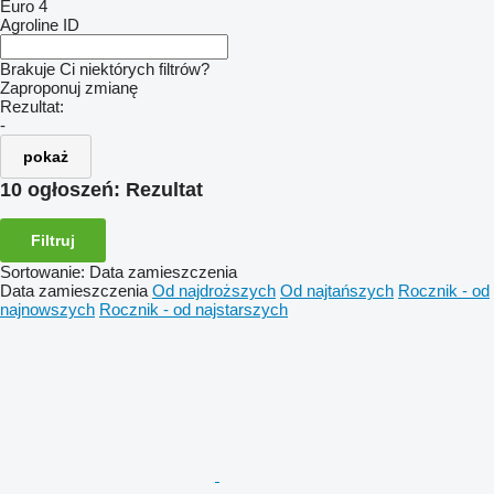
Euro 4
Agroline ID
Brakuje Ci niektórych filtrów?
Zaproponuj zmianę
Rezultat:
-
pokaż
10 ogłoszeń:
Rezultat
Filtruj
Sortowanie
:
Data zamieszczenia
Data zamieszczenia
Od najdroższych
Od najtańszych
Rocznik - od
najnowszych
Rocznik - od najstarszych