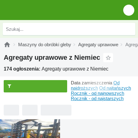
Maszyny do obróbki gleby
Agregaty uprawowe
Agreg
Agregaty uprawowe z Niemiec
174 ogłoszenia:
Agregaty uprawowe z Niemiec
Data zamieszczenia
Od
najdroższych
Od najtańszych
Rocznik - od najnowszych
Rocznik - od najstarszych