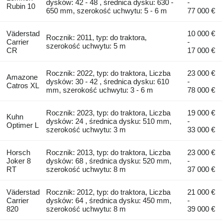
dysków: 42 - 48 , średnica dysku: 630 -
-
Rubin 10
650 mm, szerokość uchwytu: 5 - 6 m
77 000 €
Väderstad
10 000 €
Rocznik: 2011, typ: do traktora,
Carrier
-
szerokość uchwytu: 5 m
CR
17 000 €
Rocznik: 2022, typ: do traktora, Liczba
23 000 €
Amazone
dysków: 30 - 42 , średnica dysku: 610
-
Catros XL
mm, szerokość uchwytu: 3 - 6 m
78 000 €
Rocznik: 2023, typ: do traktora, Liczba
19 000 €
Kuhn
dysków: 24 , średnica dysku: 510 mm,
-
Optimer L
szerokość uchwytu: 3 m
33 000 €
Horsch
Rocznik: 2013, typ: do traktora, Liczba
23 000 €
Joker 8
dysków: 68 , średnica dysku: 520 mm,
-
RT
szerokość uchwytu: 8 m
37 000 €
Väderstad
Rocznik: 2012, typ: do traktora, Liczba
21 000 €
Carrier
dysków: 64 , średnica dysku: 450 mm,
-
820
szerokość uchwytu: 8 m
39 000 €