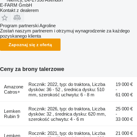
E-FARM GmbH
Kontakt z dealerem
Program partnerski Agroline
Zostań naszym partnerem i otrzymuj wynagrodzenie za każdego
pozyskanego klienta
Zapoznaj się z ofertą
Ceny za brony talerzowe
Rocznik: 2022, typ: do traktora, Liczba
19 000 €
Amazone
dysków: 36 - 52 , średnica dysku: 510
-
Catros+
mm, szerokość uchwytu: 6 - 8 m
61 000 €
Rocznik: 2026, typ: do traktora, Liczba
25 000 €
Lemken
dysków: 32 , średnica dysku: 620 mm,
-
Rubin 9
szerokość uchwytu: 4 - 6 m
33 000 €
Rocznik: 2021, typ: do traktora, Liczba
21 000 €
Lemken