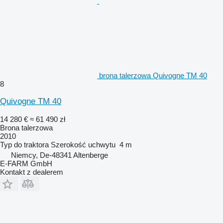
brona talerzowa Quivogne TM 40
8
Quivogne TM 40
14 280 €
≈ 61 490 zł
Brona talerzowa
2010
Typ
do traktora
Szerokość uchwytu
4 m
Niemcy, De-48341 Altenberge
E-FARM GmbH
Kontakt z dealerem