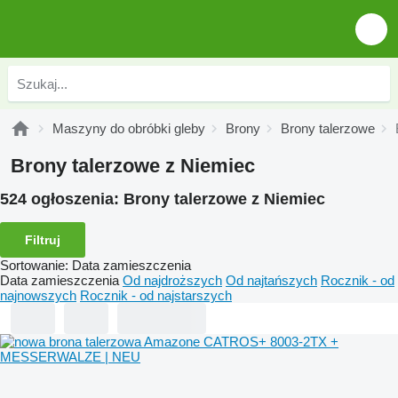
Maszyny do obróbki gleby
Brony
Brony talerzowe
Brony talerzowe z Niemiec
524 ogłoszenia:
Brony talerzowe z Niemiec
Filtruj
Sortowanie
:
Data zamieszczenia
Data zamieszczenia
Od najdroższych
Od najtańszych
Rocznik - od
najnowszych
Rocznik - od najstarszych