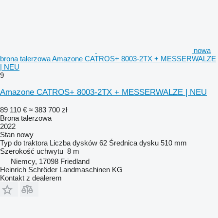
nowa
brona talerzowa Amazone CATROS+ 8003-2TX + MESSERWALZE
| NEU
9
Amazone CATROS+ 8003-2TX + MESSERWALZE | NEU
89 110 €
≈ 383 700 zł
Brona talerzowa
2022
Stan
nowy
Typ
do traktora
Liczba dysków
62
Średnica dysku
510 mm
Szerokość uchwytu
8 m
Niemcy, 17098 Friedland
Heinrich Schröder Landmaschinen KG
Kontakt z dealerem