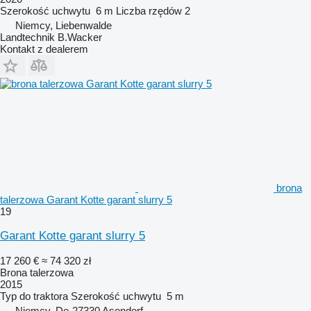
Szerokość uchwytu
6 m
Liczba rzędów
2
Niemcy, Liebenwalde
Landtechnik B.Wacker
Kontakt z dealerem
brona
talerzowa Garant Kotte garant slurry 5
19
Garant Kotte garant slurry 5
17 260 €
≈ 74 320 zł
Brona talerzowa
2015
Typ
do traktora
Szerokość uchwytu
5 m
Niemcy, De-27330 Asendorf