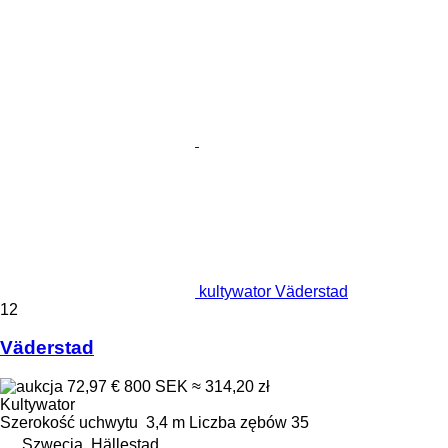
kultywator Väderstad
12
Väderstad
72,97 €
800 SEK
≈ 314,20 zł
Kultywator
Szerokość uchwytu
3,4 m
Liczba zębów
35
Szwecja, Hällestad