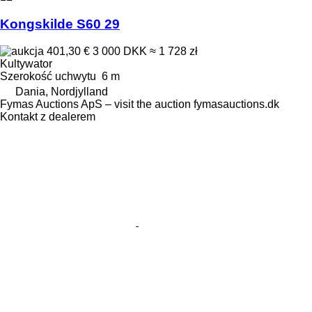
Kongskilde S60 29
401,30 €
3 000 DKK
≈ 1 728 zł
Kultywator
Szerokość uchwytu
6 m
Dania, Nordjylland
Fymas Auctions ApS – visit the auction fymasauctions.dk
Kontakt z dealerem