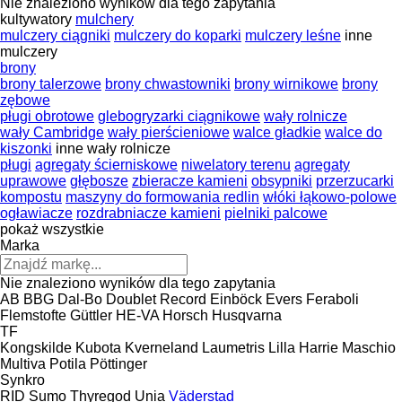
Nie znaleziono wyników dla tego zapytania
kultywatory
mulchery
mulczery ciągniki
mulczery do koparki
mulczery leśne
inne
mulczery
brony
brony talerzowe
brony chwastowniki
brony wirnikowe
brony
zębowe
pługi obrotowe
glebogryzarki ciągnikowe
wały rolnicze
wały Cambridge
wały pierścieniowe
walce gładkie
walce do
kiszonki
inne wały rolnicze
pługi
agregaty ścierniskowe
niwelatory terenu
agregaty
uprawowe
głębosze
zbieracze kamieni
obsypniki
przerzucarki
kompostu
maszyny do formowania redlin
włóki łąkowo-polowe
ogławiacze
rozdrabniacze kamieni
pielniki palcowe
pokaż wszystkie
Marka
Nie znaleziono wyników dla tego zapytania
AB
BBG
Dal-Bo
Doublet Record
Einböck
Evers
Feraboli
Flemstofte
Güttler
HE-VA
Horsch
Husqvarna
TF
Kongskilde
Kubota
Kverneland
Laumetris
Lilla Harrie
Maschio
Multiva
Potila
Pöttinger
Synkro
RID
Sumo
Thyregod
Unia
Väderstad