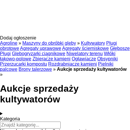
Dodaj ogłoszenie
Agroline
»
Maszyny do obróbki gleby
»
Kultywatory
Pługi
obrotowe
Agregaty uprawowe
Agregaty ścierniskowe
Głębosze
Pługi
Glebogryzarki ciągnikowe
Niwelatory terenu
Włóki
łąkowo-polowe
Zbieracze kamieni
Ogławiacze
Obsypniki
Przerzucarki kompostu
Rozdrabniacze kamieni
Pielniki
palcowe
Brony talerzowe
»
Aukcje sprzedaży kultywatorów
»
Aukcje sprzedaży
kultywatorów
Kategoria