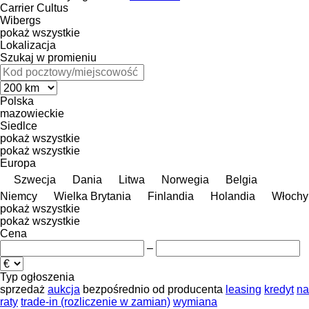
Carrier
Cultus
Wibergs
pokaż wszystkie
Lokalizacja
Szukaj w promieniu
Polska
mazowieckie
Siedlce
pokaż wszystkie
pokaż wszystkie
Europa
Szwecja
Dania
Litwa
Norwegia
Belgia
Niemcy
Wielka Brytania
Finlandia
Holandia
Włochy
pokaż wszystkie
pokaż wszystkie
Cena
–
Typ ogłoszenia
sprzedaż
aukcja
bezpośrednio od producenta
leasing
kredyt
na
raty
trade-in (rozliczenie w zamian)
wymiana