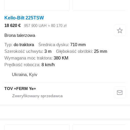
Kello-Bilt 225TSW
18 620 €
957 900 UAH
≈ 80 170 zł
Brona talerzowa
Typ
do traktora
Średnica dysku
710 mm
Szerokość uchwytu
3 m
Głębokość obróbki
25 mm
Wymagana moc traktora
380 KM
Prędkość robocza
8 km/h
Ukraina, Kyiv
TOV «FERM Ye»