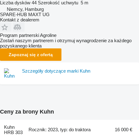
Liczba dysków
44
Szerokość uchwytu
5 m
Niemcy, Hamburg
SPARE-HUB MAXT UG
Kontakt z dealerem
Program partnerski Agroline
Zostań naszym partnerem i otrzymuj wynagrodzenie za każdego
pozyskanego klienta
Zapoznaj się z ofertą
Szczegóły dotyczące marki Kuhn
Ceny za brony Kuhn
Kuhn
Rocznik: 2023, typ: do traktora
16 000 €
HRB 303