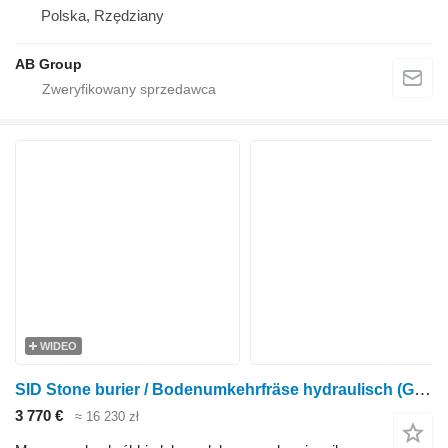
Polska, Rzędziany
AB Group
WIDEO
SID Stone burier / Bodenumkehrfräse hydraulisch (GB-2)
3 770 €
≈ 16 230 zł