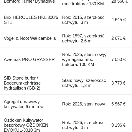
Bomford Turner Dynadrive
28 560 €
moc traktora: 130 KM
Brix HERCULES HKL 300/6
Rok: 2015, szerokość
4 645 €
STE
uchwytu: 3 m
Rok: 1997, szerokość
Vogel & Noot Wał cambella
2 671 €
uchwytu: 2,6 m
Rok: 2025, stan: nowy,
Awemak PRO GRASSER
wymagana moc
7 050 €
traktora: 100 KM
SID Stone burier /
Stan: nowy, szerokość
Bodenumkehrfräse
3 770 €
uchwytu: 1,3 m
hydraulisch (GB-2)
Agregat uprawowy,
Rok: 2026, stan: nowy
6 967 €
kultywator, 6 metrów
Özdöken Kultywator
Rok: 2026, szerokość
bezorkowy OZDOKEN
9 196 €
uchwytu: 3 m
EVOKUL-3010 3m