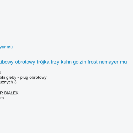
ayer mu
ibowy obrotowy trójka trzy kuhn goizin frost nemayer mu
€
ki gleby - pług obrotowy
łużnych
3
R BIAŁEK
em