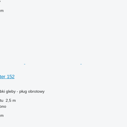
y
em
ter 152
ki gleby - pług obrotowy
tu
2,5 m
zbno
em