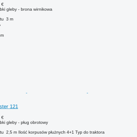
 €
ki gleby - brona wirnikowa
tu
3 m
y
em
ster 121
 €
ki gleby - pług obrotowy
tu
2,5 m
Ilość korpusów płużnych
4+1
Typ
do traktora