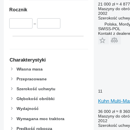
21 000 zł
≈ 4 877
Maszyny do obrób
Rocznik
2002
Szerokość uchwy
–
Polska, Mord
SWISS-POL
Kontakt z dealer
Charakterystyki
Własna masa
Przepracowane
Szerokość uchwytu
11
Głębokość obróbki
Kuhn Multi-Ma
Wydajność
36 000 zł
≈ 8 360
Maszyny do obrób
Wymagana moc traktora
2012
Szerokość uchwy
Prędkość robocza