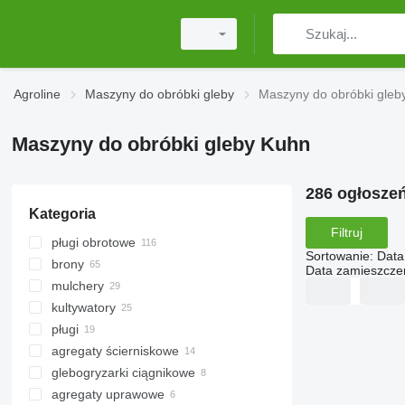
Agroline
Maszyny do obróbki gleby
Maszyny do obróbki gleb
Maszyny do obróbki gleby Kuhn
286 ogłosze
Kategoria
Filtruj
pługi obrotowe
Sortowanie
:
Data
brony
Data zamieszcze
mulchery
brony talerzowe
kultywatory
brony wirnikowe
mulczery ciągniki
pługi
brony chwastowniki
agregaty ścierniskowe
brony zębowe
glebogryzarki ciągnikowe
agregaty uprawowe