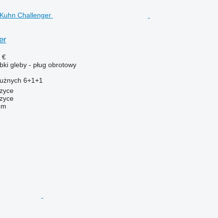
er
 €
ki gleby - pług obrotowy
łużnych
6+1+1
czyce
zyce
em