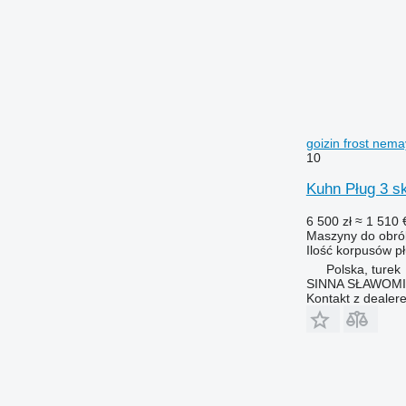
goizin frost nem
10
Kuhn Pług 3 sk
6 500 zł
≈ 1 510 
Maszyny do obrób
Ilość korpusów p
Polska, turek
SINNA SŁAWOMI
Kontakt z dealer