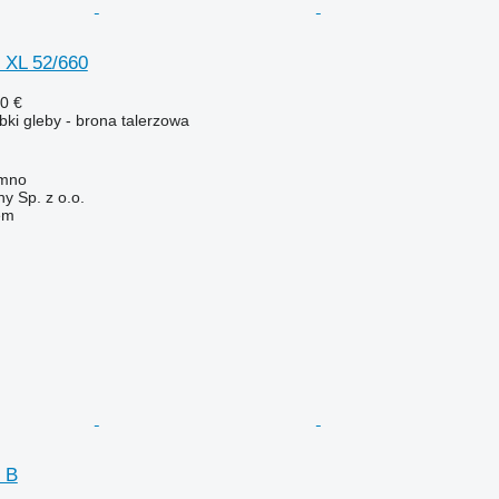
 XL 52/660
0 €
ki gleby - brona talerzowa
åmno
y Sp. z o.o.
em
 B