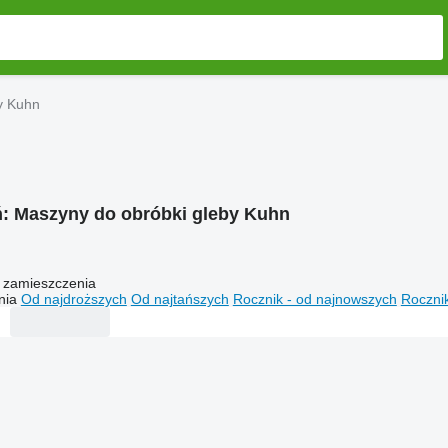
y Kuhn
ń:
Maszyny do obróbki gleby Kuhn
 zamieszczenia
nia
Od najdroższych
Od najtańszych
Rocznik - od najnowszych
Rocznik