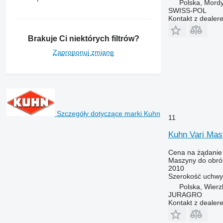
Polska, Mord
SWISS-POL
Kontakt z dealer
Brakuje Ci niektórych filtrów?
Zaproponuj zmianę
Szczegóły dotyczące marki Kuhn
11
Kuhn Vari Mas
Cena na żądanie
Maszyny do obrób
2010
Szerokość uchwy
Polska, Wier
JURAGRO
Kontakt z dealer