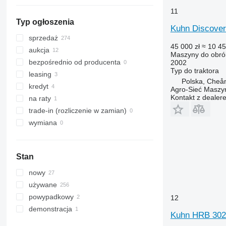
11
Typ ogłoszenia
Kuhn Discover
sprzedaż
45 000 zł
≈ 10 45
aukcja
Maszyny do obrób
bezpośrednio od producenta
2002
Typ
do traktora
leasing
Polska, Che
kredyt
Agro-Sieć Maszyn
Kontakt z dealer
na raty
trade-in (rozliczenie w zamian)
wymiana
Stan
nowy
używane
powypadkowy
12
demonstracja
Kuhn HRB 302