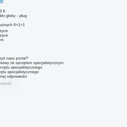
er
0 €
ki gleby - pług
łużnych
6+1+1
czyce
zyce
em
byś nasz portal?
niowy ze sprzętem specjalistycznym
rzętu specjalistycznego
ętu specjalistycznego
nej odpowiedzi
owiedź