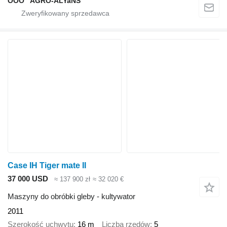
OOO "AGRO-ALYaNS"
Case IH Tiger mate II
37 000 USD
≈ 137 900 zł
≈ 32 020 €
Maszyny do obróbki gleby - kultywator
2011
Szerokość uchwytu
16 m
Liczba rzędów
5