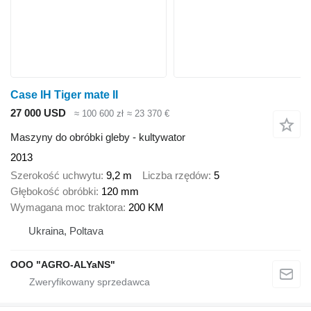
Case IH Tiger mate II
27 000 USD
≈ 100 600 zł
≈ 23 370 €
Maszyny do obróbki gleby - kultywator
2013
Szerokość uchwytu
9,2 m
Liczba rzędów
5
Głębokość obróbki
120 mm
Wymagana moc traktora
200 KM
Ukraina, Poltava
OOO "AGRO-ALYaNS"