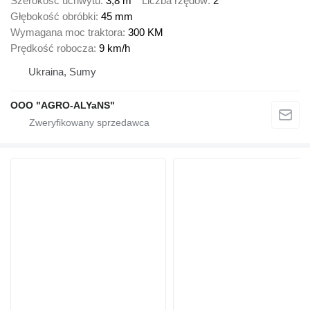
Szerokość uchwytu
3,8 m
Liczba rzędów
2
Głębokość obróbki
45 mm
Wymagana moc traktora
300 KM
Prędkość robocza
9 km/h
Ukraina, Sumy
OOO "AGRO-ALYaNS"