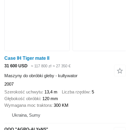
Case IH Tiger mate II
31 600 USD
≈ 117 800 zł
≈ 27 350 €
Maszyny do obróbki gleby - kultywator
2007
Szerokość uchwytu
13,4 m
Liczba rzędów
5
Głębokość obróbki
120 mm
Wymagana moc traktora
300 KM
Ukraina, Sumy
OOO "AGRO-ALYaNS"