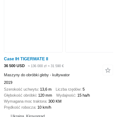
Case IH TIGERMATE II
36 500 USD
≈ 136 000 zł
≈ 31 590 €
Maszyny do obróbki gleby - kultywator
2019
Szerokość uchwytu
13,6 m
Liczba rzędów
5
Głębokość obróbki
120 mm
Wydajność
15 ha/h
Wymagana moc traktora
300 KM
Prędkość robocza
10 km/h
Ukraina, Kirovograd