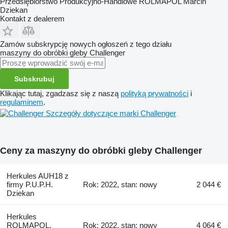
Przedsiębiorstwo Produkcyjno-Handlowe ROLMAPOL Marcin
Dziekan
Kontakt z dealerem
Zamów subskrypcję nowych ogłoszeń z tego działu
maszyny do obróbki gleby
Challenger
Subskrubuj
Klikając tutaj, zgadzasz się z naszą
polityką prywatności
i
regulaminem
.
Szczegóły dotyczące marki Challenger
Ceny za maszyny do obróbki gleby Challenger
Herkules AUH18 z
firmy P.U.P.H.
Rok: 2022, stan: nowy
2 044 €
Dziekan
Herkules
ROLMAPOL,
Rok: 2022, stan: nowy
4 064 €