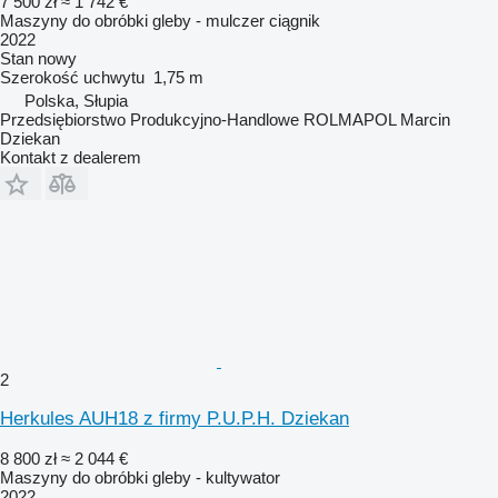
7 500 zł
≈ 1 742 €
Maszyny do obróbki gleby - mulczer ciągnik
2022
Stan
nowy
Szerokość uchwytu
1,75 m
Polska, Słupia
Przedsiębiorstwo Produkcyjno-Handlowe ROLMAPOL Marcin
Dziekan
Kontakt z dealerem
2
Herkules AUH18 z firmy P.U.P.H. Dziekan
8 800 zł
≈ 2 044 €
Maszyny do obróbki gleby - kultywator
2022