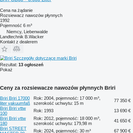
Cena na żądanie
Rozsiewacz nawozów płynnych
1992
Pojemność
6 m³
Niemcy, Liebenwalde
Landtechnik B.Wacker
Kontakt z dealerem
Szczegóły dotyczące marki Briri
Rezultat:
13 ogłoszeń
Pokaż
Ceny za rozsiewacze nawozów płynnych Briri
Briri Briri 17000
Rok: 2004, pojemność: 17 000 m³,
77 350 €
liter vakuumfaß
szerokość uchwytu: 15 m
Briri Briri vttw
Rok: 1993
13 690 €
100
Briri Briri vttw
Rok: 2012, pojemność: 18 000 m³,
41 650 €
180
szerokość uchwytu: 179,98 m
Briri STREET
Rok: 2024, pojemność: 30 m³
67 900 €