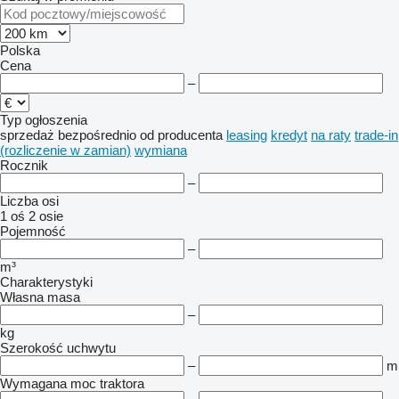
Polska
Cena
–
Typ ogłoszenia
sprzedaż
bezpośrednio od producenta
leasing
kredyt
na raty
trade-in
(rozliczenie w zamian)
wymiana
Rocznik
–
Liczba osi
1 oś
2 osie
Pojemność
–
m³
Charakterystyki
Własna masa
–
kg
Szerokość uchwytu
–
m
Wymagana moc traktora