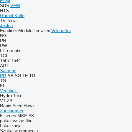
Fliegl
SDS
VFW
HTS
Garant Kotte
TV
Terra
Joskin
Euroliner
Modulo
Terraflex
Volumetra
NG
PN
PW
Lift-o-matic
TCI
T507
T544
AGT
Samson
PG
SB
SG
TE
TG
TG
KL
Veenhuis
Hydro Trike
VT
ZB
Rapid
Seed Hawk
Zunhammer
K-series
MKE
SK
pokaż wszystkie
Lokalizacja
Szukaj w promieniu