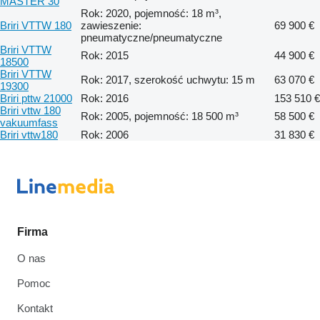
MASTER 30
Rok: 2020, pojemność: 18 m³,
Briri VTTW 180
zawieszenie:
69 900 €
pneumatyczne/pneumatyczne
Briri VTTW
Rok: 2015
44 900 €
18500
Briri VTTW
Rok: 2017, szerokość uchwytu: 15 m
63 070 €
19300
Briri pttw 21000
Rok: 2016
153 510 €
Briri vttw 180
Rok: 2005, pojemność: 18 500 m³
58 500 €
vakuumfass
Briri vttw180
Rok: 2006
31 830 €
Firma
O nas
Pomoc
Kontakt