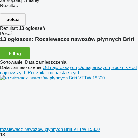
Zaproponuj zmianę
Rezultat:
-
pokaż
Rezultat:
13 ogłoszeń
Pokaż
13 ogłoszeń:
Rozsiewacze nawozów płynnych Briri
Filtruj
Sortowanie
:
Data zamieszczenia
Data zamieszczenia
Od najdroższych
Od najtańszych
Rocznik - od
najnowszych
Rocznik - od najstarszych
rozsiewacz nawozów płynnych Briri VTTW 19300
13