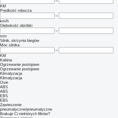
–
KM
Prędkość robocza
–
km/h
Głębokość obróbki
–
mm
Silnik, skrzynia biegów
Moc silnika
–
KM
Kabina
Ogrzewanie postojowe
Ogrzewanie postojowe
Klimatyzacja
Klimatyzacja
Osie
ABS
ABS
EBS
EBS
Zawieszenie
pneumatyczne/pneumatyczne
Brakuje Ci niektórych filtrów?