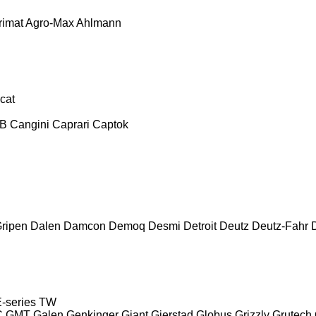
rimat
Agro-Max
Ahlmann
cat
B
Cangini
Caprari
Captok
ripen
Dalen
Damcon
Demoq
Desmi
Detroit
Deutz
Deutz-Fahr
-series
TW
C
GMT
Galen
Genkinger
Giant
Gjerstad
Globus
Grizzly
Grutech