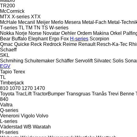
Matbro
TR200
McCormick
MTX
X-series
XTX
McHale
Mecanil
Meijer
Merlo
Mesera
Metal-Fach
Metal-Techni
T-series
TL
TM
TN
TS
W-series
Nokka
Norje
Norse
Novatar
Oehler
Ordem Makina
Orkel
Palfin
Bear
Buffalo
Elephant
Ergo
Fox
H-series
Scorpion
Qmac
Quicke
Reck
Redrock
Reime
Renault
Resch-Ka-Tec
Rhi
Schaeff
SKL
Schmihing
Schuitemaker
Schäffer
Servolift
Silvatec
Solis
Sonar
EGV
Tapio
Terex
TL
Timberjack
810
1070
1270
1470
Toyota
TracLift
TractorBumper
Transgruas
Tranås
Trevi Benne
840
Valtra
Q-series
Veneroni
Vigolo
Volvo
L-series
Väderstad
WB
Waratah
H-series