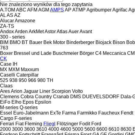
Nie znaleziono wyników dla tego zapytania
A.TOM
ABC
AFM
AGM
AMPS
AP
ATMP
Agribumper
Agrifac
Ag
AL
AS
AZ
Alucar
Amazone
ZA-TS
Andox
Arden
ArkMet
Astor
Atlas
Auer
Avant
300 - series
BIM
BMO
BT
Bauer
Bek Motor
Binderberger
Biojack
Bison
Bob
763
Boxer
Bressel und Lade
Buschmeier
Börger
C4 Meccanica
CM
CK
Case IH
MX
MXM
Maxxum
Caselli
Caterpillar
525
938
950
966
980
TH
Claas
Ares
Arion
Jaguar
Liner
Scorpion
Volto
Clemens
Cobra
Country
Cranab
DMS
DUEVELSDORF
Dala-G
EiFo
Elho
Epos
Epsilon
M-series
Q-series
Essel
Euro-Jabelmann
ExTe
Farma
Farmikko
Faucheux
Fendt
Cargo
F-series
Ferrari
Fiat
Fleming
Fliegl
Flötzinger
Fodit
Ford
2000
3000
3600
3610
4000
4600
5000
5600
6600
6610
8630
E
Fordson
Fortschritt
Fransgård
Frisma
Frost
GA
GF Gordini
GM