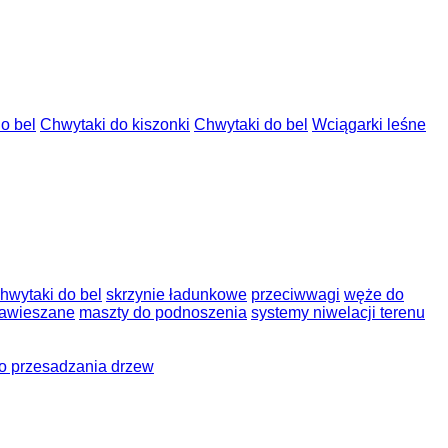
o bel
Chwytaki do kiszonki
Chwytaki do bel
Wciągarki leśne
hwytaki do bel
skrzynie ładunkowe
przeciwwagi
węże do
zawieszane
maszty do podnoszenia
systemy niwelacji terenu
o przesadzania drzew