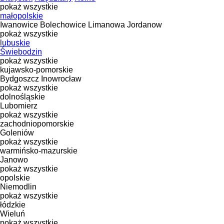
pokaż wszystkie
małopolskie
Iwanowice
Bolechowice
Limanowa
Jordanow
pokaż wszystkie
lubuskie
Świebodzin
pokaż wszystkie
kujawsko-pomorskie
Bydgoszcz
Inowrocław
pokaż wszystkie
dolnośląskie
Lubomierz
pokaż wszystkie
zachodniopomorskie
Goleniów
pokaż wszystkie
warmińsko-mazurskie
Janowo
pokaż wszystkie
opolskie
Niemodlin
pokaż wszystkie
łódzkie
Wieluń
pokaż wszystkie