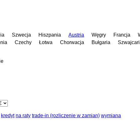
dia
Szwecja
Hiszpania
Austria
Węgry
Francja
nia
Czechy
Łotwa
Chorwacja
Bułgaria
Szwajcar
ie
kredyt
na raty
trade-in (rozliczenie w zamian)
wymiana