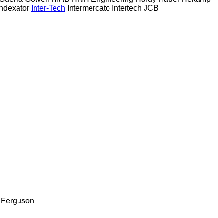
Indexator
Inter-Tech
Intermercato
Intertech
JCB
 Ferguson