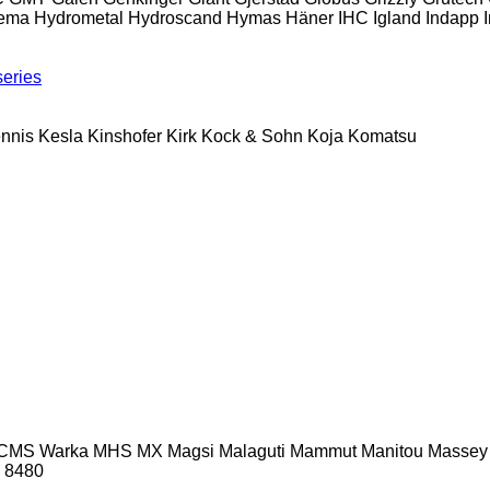
ema
Hydrometal
Hydroscand
Hymas
Häner
IHC
Igland
Indapp
series
nnis
Kesla
Kinshofer
Kirk
Kock & Sohn
Koja
Komatsu
CMS Warka
MHS
MX
Magsi
Malaguti
Mammut
Manitou
Massey
8480