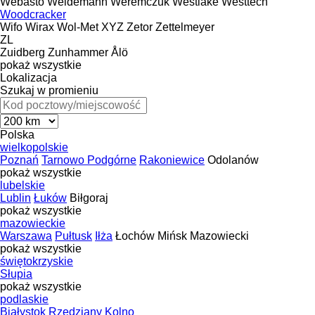
Webasto
Weidemann
Weremczuk
Westlake
Westtech
Woodcracker
Wifo
Wirax
Wol-Met
XYZ
Zetor
Zettelmeyer
ZL
Zuidberg
Zunhammer
Ålö
pokaż wszystkie
Lokalizacja
Szukaj w promieniu
Polska
wielkopolskie
Poznań
Tarnowo Podgórne
Rakoniewice
Odolanów
pokaż wszystkie
lubelskie
Lublin
Łuków
Biłgoraj
pokaż wszystkie
mazowieckie
Warszawa
Pułtusk
Iłża
Łochów
Mińsk Mazowiecki
pokaż wszystkie
świętokrzyskie
Słupia
pokaż wszystkie
podlaskie
Białystok
Rzędziany
Kolno