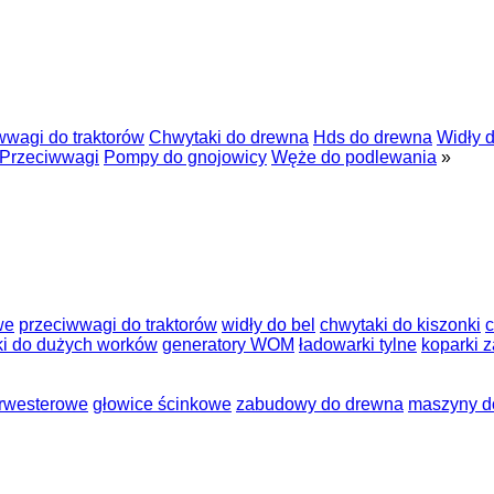
wwagi do traktorów
Chwytaki do drewna
Hds do drewna
Widły d
Przeciwwagi
Pompy do gnojowicy
Węże do podlewania
»
we
przeciwwagi do traktorów
widły do bel
chwytaki do kiszonki
c
ki do dużych worków
generatory WOM
ładowarki tylne
koparki 
arwesterowe
głowice ścinkowe
zabudowy do drewna
maszyny d