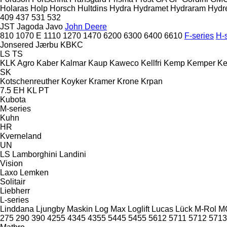
Holaras
Holp
Horsch
Hultdins
Hydra
Hydramet
Hydraram
Hydr
409
437
531
532
JST
Jagoda
Javo
John Deere
810
1070 E
1110
1270
1470
6200
6300
6400
6610
F-series
H-
Jonsered
Jærbu
KBKC
LS
TS
KLK Agro
Kaber
Kalmar
Kaup
Kaweco
Kellfri
Kemp
Kemper
Ke
SK
Kotschenreuther
Koyker
Kramer
Krone
Krpan
7.5 EH
KL
PT
Kubota
M-series
Kuhn
HR
Kverneland
UN
LS
Lamborghini
Landini
Vision
Laxo
Lemken
Solitair
Liebherr
L-series
Linddana
Ljungby Maskin
Log Max
Loglift
Lucas
Lück
M-Rol
M
275
290
390
4255
4345
4355
5445
5455
5612
5711
5712
5713