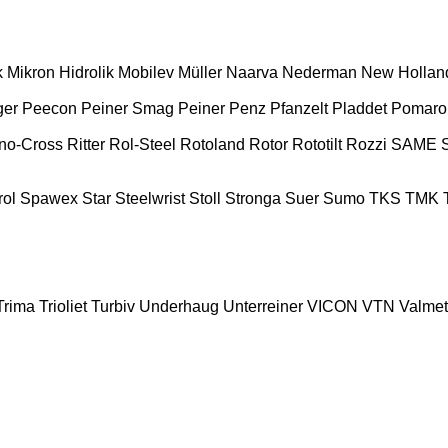
k
Mikron Hidrolik
Mobilev
Müller
Naarva
Nederman
New Hollan
ger
Peecon
Peiner Smag
Peiner
Penz
Pfanzelt
Pladdet
Pomaro
no-Cross
Ritter
Rol-Steel
Rotoland
Rotor
Rototilt
Rozzi
SAME
ol
Spawex
Star
Steelwrist
Stoll
Stronga
Suer
Sumo
TKS
TMK
Trima
Trioliet
Turbiv
Underhaug
Unterreiner
VICON
VTN
Valmet