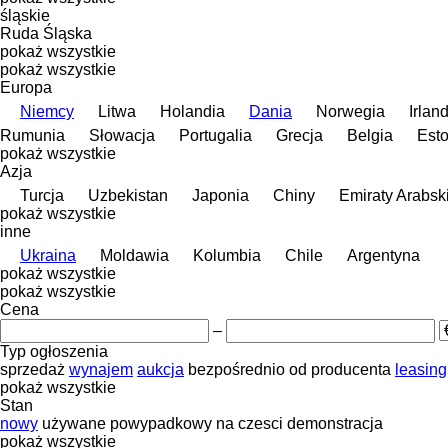
śląskie
Ruda Śląska
pokaż wszystkie
pokaż wszystkie
Europa
Niemcy
Litwa
Holandia
Dania
Norwegia
Irlan
Rumunia
Słowacja
Portugalia
Grecja
Belgia
Esto
pokaż wszystkie
Azja
Turcja
Uzbekistan
Japonia
Chiny
Emiraty Arabsk
pokaż wszystkie
inne
Ukraina
Moldawia
Kolumbia
Chile
Argentyna
pokaż wszystkie
pokaż wszystkie
Cena
–
Typ ogłoszenia
sprzedaż
wynajem
aukcja
bezpośrednio od producenta
leasing
pokaż wszystkie
Stan
nowy
używane
powypadkowy
na czesci
demonstracja
pokaż wszystkie