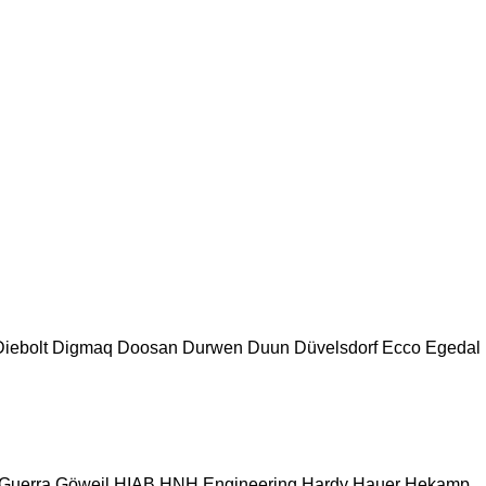
Diebolt
Digmaq
Doosan
Durwen
Duun
Düvelsdorf
Ecco
Egedal
Guerra
Göweil
HIAB
HNH Engineering
Hardy
Hauer
Hekamp