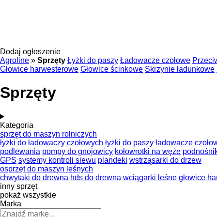
Dodaj ogłoszenie
Agroline
»
Sprzęty
Łyżki do paszy
Ładowacze czołowe
Przeci
Głowice harwesterowe
Głowice ścinkowe
Skrzynie ładunkowe
Sprzęty
Kategoria
sprzęt do maszyn rolniczych
łyżki do ładowaczy czołowych
łyżki do paszy
ładowacze czoło
podlewania
pompy do gnojowicy
kołowrotki na węże
podnośni
GPS
systemy kontroli siewu
plandeki
wstrząsarki do drzew
osprzęt do maszyn leśnych
chwytaki do drewna
hds do drewna
wciągarki leśne
głowice h
inny sprzęt
pokaż wszystkie
Marka