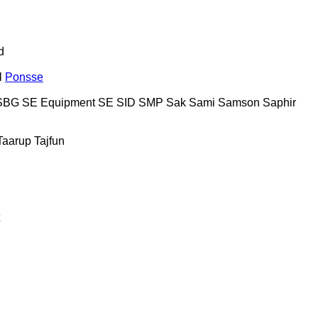
d
l
Ponsse
SBG
SE Equipment
SE
SID
SMP
Sak
Sami
Samson
Saphir
Taarup
Tajfun