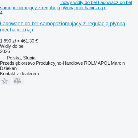
nowy widły do bel Ładowacz do bel
samopoziomujący z regulacją płynną mechaniczną r
4
Ładowacz do bel samopoziomujący z regulacją płynną
mechaniczną r
1 990 zł
≈ 461,30 €
Widły do bel
2026
Polska, Słupia
Przedsiębiorstwo Produkcyjno-Handlowe ROLMAPOL Marcin
Dziekan
Kontakt z dealerem