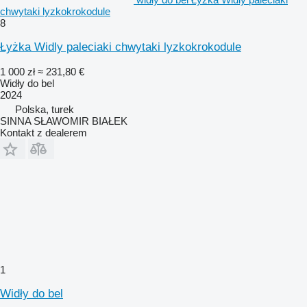
chwytaki lyzkokrokodule
8
Łyżka Widly paleciaki chwytaki lyzkokrokodule
1 000 zł
≈ 231,80 €
Widły do bel
2024
Polska, turek
SINNA SŁAWOMIR BIAŁEK
Kontakt z dealerem
1
Widły do bel