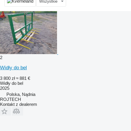
Wszystkie
2
Widły do bel
3 800 zł
≈ 881 €
Widły do bel
2025
Polska, Nądnia
ROJTECH
Kontakt z dealerem