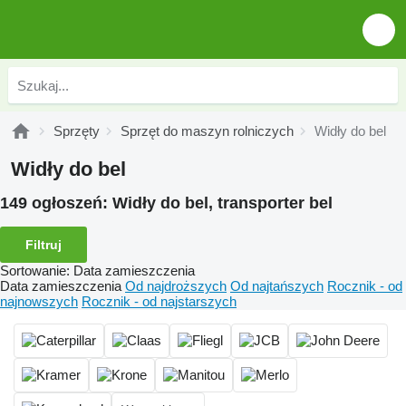
Sprzęty
Sprzęt do maszyn rolniczych
Widły do bel
Widły do bel
149 ogłoszeń:
Widły do bel, transporter bel
Filtruj
Sortowanie
:
Data zamieszczenia
Data zamieszczenia
Od najdroższych
Od najtańszych
Rocznik - od
najnowszych
Rocznik - od najstarszych