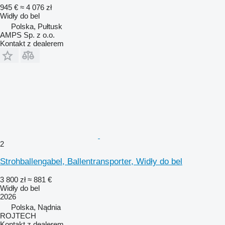
945 €
≈ 4 076 zł
Widły do bel
Polska, Pułtusk
AMPS Sp. z o.o.
Kontakt z dealerem
2
Strohballengabel, Ballentransporter, Widły do bel
3 800 zł
≈ 881 €
Widły do bel
2026
Polska, Nądnia
ROJTECH
Kontakt z dealerem