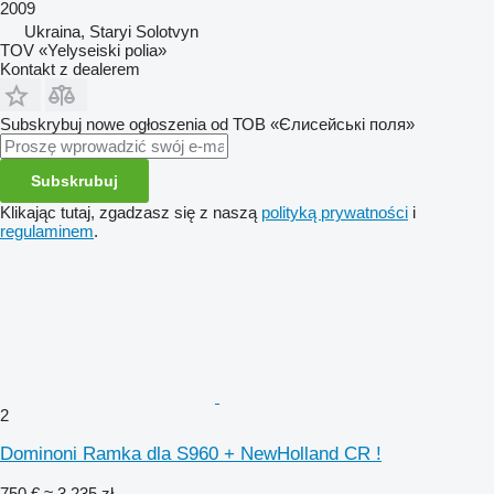
2009
Ukraina, Staryi Solotvyn
TOV «Yelyseiski polia»
Kontakt z dealerem
Subskrybuj nowe ogłoszenia od ТОВ «Єлисейські поля»
Subskrubuj
Klikając tutaj, zgadzasz się z naszą
polityką prywatności
i
regulaminem
.
2
Dominoni Ramka dla S960 + NewHolland CR !
750 €
≈ 3 235 zł