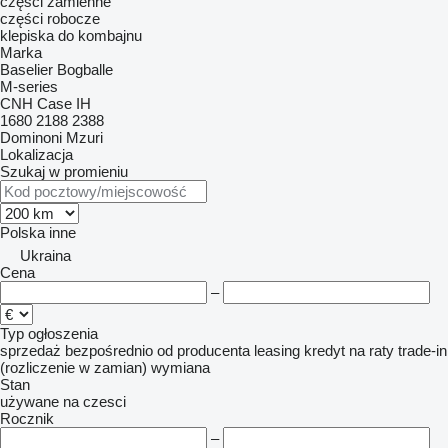
części zamienne
części robocze
klepiska do kombajnu
Marka
Baselier
Bogballe
M-series
CNH
Case IH
1680
2188
2388
Dominoni
Mzuri
Lokalizacja
Szukaj w promieniu
Polska
inne
Ukraina
Cena
–
Typ ogłoszenia
sprzedaż
bezpośrednio od producenta
leasing
kredyt
na raty
trade-in
(rozliczenie w zamian)
wymiana
Stan
używane
na czesci
Rocznik
–