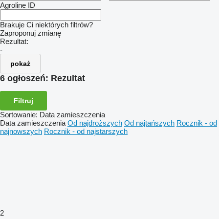
Agroline ID
Brakuje Ci niektórych filtrów?
Zaproponuj zmianę
Rezultat:
-
pokaż
6 ogłoszeń:
Rezultat
Filtruj
Sortowanie
:
Data zamieszczenia
Data zamieszczenia
Od najdroższych
Od najtańszych
Rocznik - od
najnowszych
Rocznik - od najstarszych
2