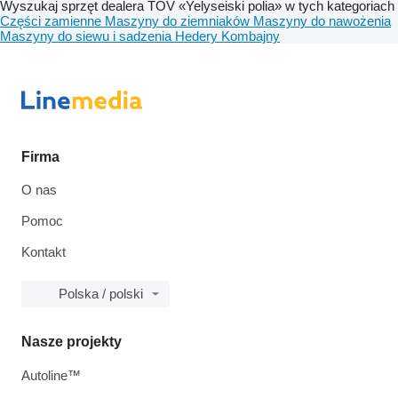
Wyszukaj sprzęt dealera TOV «Yelyseiski polia» w tych kategoriach
Części zamienne
Maszyny do ziemniaków
Maszyny do nawożenia
Maszyny do siewu i sadzenia
Hedery
Kombajny
Firma
O nas
Pomoc
Kontakt
Polska / polski
Nasze projekty
Autoline™