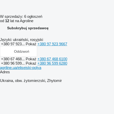
W sprzedaży:
6 ogłoszeń
od
12
lat na Agroline
Subskrybuj sprzedawcę
Języki:
ukraiński, rosyjski
+380 97 923...
Pokaż
+380 97 923 9667
Oddzwoń
+380 67 468...
Pokaż
+380 67 468 6100
+380 96 599...
Pokaż
+380 96 599 6280
agriline.ua/eliseiski-polya
Adres
Ukraina, obw. żytomierzski, Zhytomir