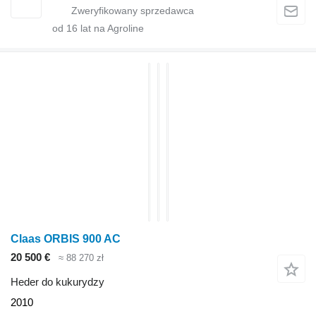
od
16
lat na Agroline
Claas ORBIS 900 AC
20 500 €
≈ 88 270 zł
Heder do kukurydzy
2010