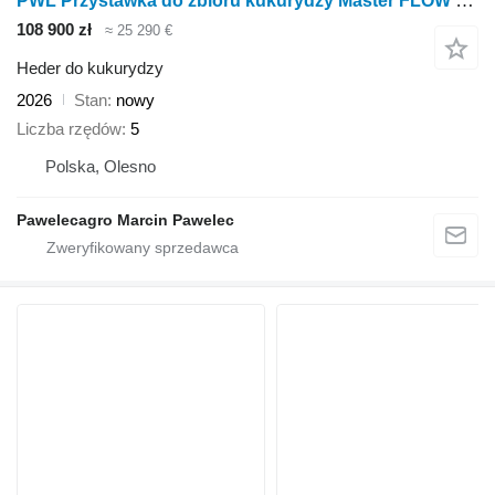
PWL Przystawka do zbioru kukurydzy Master FLOW 5.75 + roto-cut
108 900 zł
≈ 25 290 €
Heder do kukurydzy
2026
Stan
nowy
Liczba rzędów
5
Polska, Olesno
Pawelecagro Marcin Pawelec