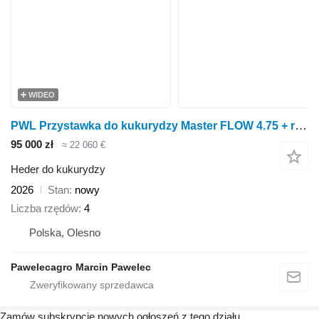
WIDEO
PWL Przystawka do kukurydzy Master FLOW 4.75 + roto-cut
95 000 zł
≈ 22 060 €
Heder do kukurydzy
2026
Stan
nowy
Liczba rzędów
4
Polska, Olesno
Pawelecagro Marcin Pawelec
Zamów subskrypcję nowych ogłoszeń z tego działu