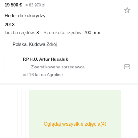
19 500 €
≈ 83 970 zł
Heder do kukurydzy
2013
Liczba rzędów
8
Szerokość rzędów
700 mm
Polska, Kudowa Zdrój
P.P.H.U. Artur Hucaluk
od
16
lat na Agroline