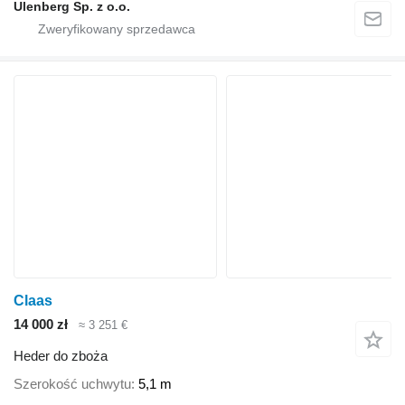
Ulenberg Sp. z o.o.
Claas
14 000 zł
≈ 3 251 €
Heder do zboża
Szerokość uchwytu
5,1 m