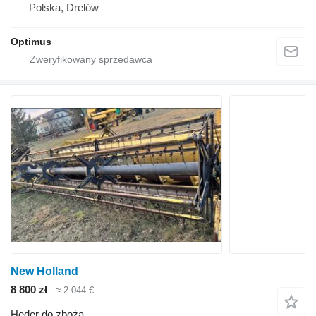
Polska, Drelów
Optimus
New Holland
8 800 zł
≈ 2 044 €
Heder do zboża