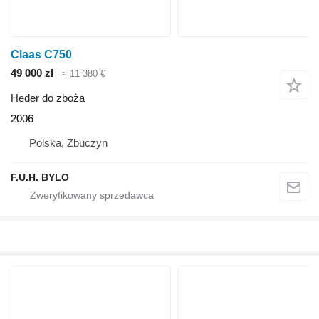
Claas C750
49 000 zł
≈ 11 380 €
Heder do zboża
2006
Polska, Zbuczyn
F.U.H. BYLO