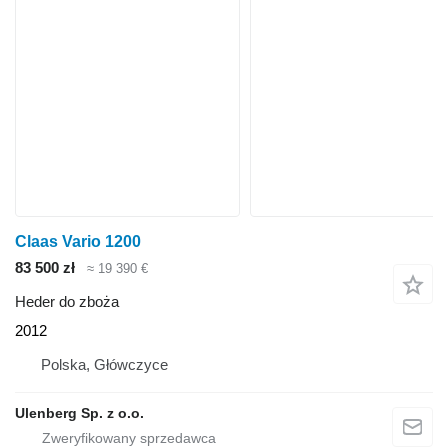
Claas Vario 1200
83 500 zł
≈ 19 390 €
Heder do zboża
2012
Polska, Główczyce
Ulenberg Sp. z o.o.