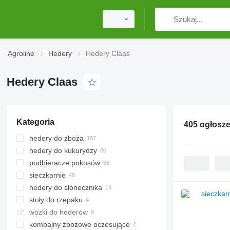
Agroline
Hedery
Hedery Claas
Hedery Claas
Kategoria
405 ogłosz
hedery do zboża
hedery do kukurydzy
podbieracze pokosów
sieczkarnie
hedery do słonecznika
stoły do rzepaku
wózki do hederów
kombajny zbożowe oczesujące