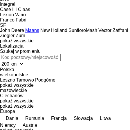
Integral
Case IH
Claas
Lexion
Vario
Franco Fabril
SF
John Deere
Maans
New Holland
SunfloroMash
Vector
Zaffrani
Ziegler
Zürn
pokaż wszystkie
Lokalizacja
Szukaj w promieniu
Polska
wielkopolskie
Leszno
Tarnowo Podgórne
pokaż wszystkie
mazowieckie
Ciechanów
pokaż wszystkie
pokaż wszystkie
Europa
Dania
Rumunia
Francja
Słowacja
Litwa
Niemcy
Austria