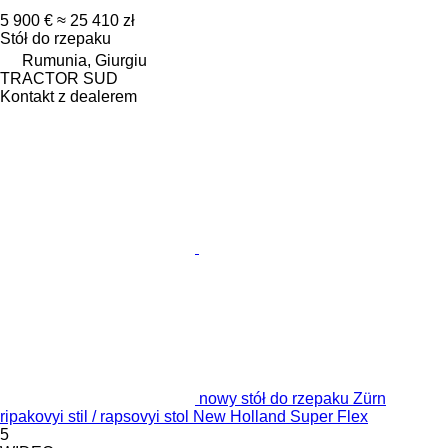
5 900 €
≈ 25 410 zł
Stół do rzepaku
Rumunia, Giurgiu
TRACTOR SUD
Kontakt z dealerem
nowy stół do rzepaku Zürn
ripakovyi stil / rapsovyi stol New Holland Super Flex
5