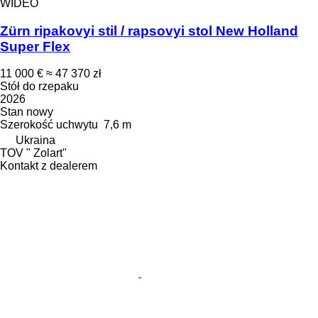
WIDEO
Zürn ripakovyi stil / rapsovyi stol New Holland
Super Flex
11 000 €
≈ 47 370 zł
Stół do rzepaku
2026
Stan
nowy
Szerokość uchwytu
7,6 m
Ukraina
TOV " Zolart"
Kontakt z dealerem