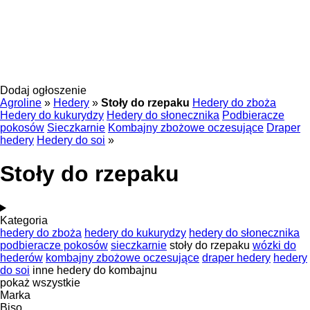
Dodaj ogłoszenie
Agroline
»
Hedery
»
Stoły do rzepaku
Hedery do zboża
Hedery do kukurydzy
Hedery do słonecznika
Podbieracze
pokosów
Sieczkarnie
Kombajny zbożowe oczesujące
Draper
hedery
Hedery do soi
»
Stoły do rzepaku
Kategoria
hedery do zboża
hedery do kukurydzy
hedery do słonecznika
podbieracze pokosów
sieczkarnie
stoły do rzepaku
wózki do
hederów
kombajny zbożowe oczesujące
draper hedery
hedery
do soi
inne hedery do kombajnu
pokaż wszystkie
Marka
Biso