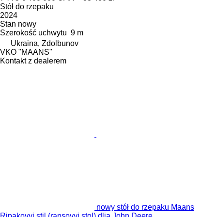
Stół do rzepaku
2024
Stan
nowy
Szerokość uchwytu
9 m
Ukraina, Zdolbunov
VKO "MAANS"
Kontakt z dealerem
nowy stół do rzepaku Maans
Ripakovyi stil (rapsovyi stol) dlia John Deere