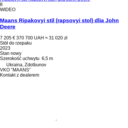
8
WIDEO
Maans Ripakovyi stil (rapsovyi stol) dlia John
Deere
7 205 €
370 700 UAH
≈ 31 020 zł
Stół do rzepaku
2023
Stan
nowy
Szerokość uchwytu
6,5 m
Ukraina, Zdolbunov
VKO "MAANS"
Kontakt z dealerem