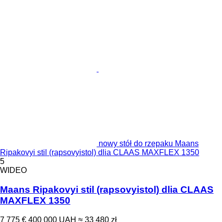
nowy stół do rzepaku Maans
Ripakovyi stil (rapsovyistol) dlia CLAAS MAXFLEX 1350
5
WIDEO
Maans Ripakovyi stil (rapsovyistol) dlia CLAAS
MAXFLEX 1350
7 775 €
400 000 UAH
≈ 33 480 zł