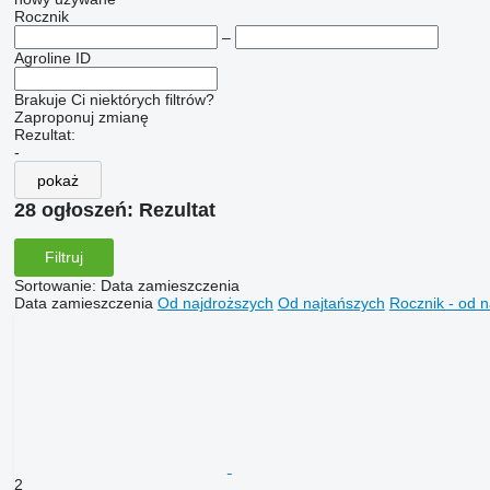
Rocznik
–
Agroline ID
Brakuje Ci niektórych filtrów?
Zaproponuj zmianę
Rezultat:
-
pokaż
28 ogłoszeń:
Rezultat
Filtruj
Sortowanie
:
Data zamieszczenia
Data zamieszczenia
Od najdroższych
Od najtańszych
Rocznik - od 
2