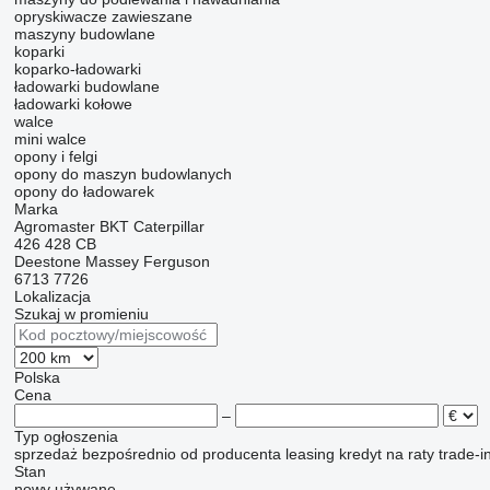
opryskiwacze zawieszane
maszyny budowlane
koparki
koparko-ładowarki
ładowarki budowlane
ładowarki kołowe
walce
mini walce
opony i felgi
opony do maszyn budowlanych
opony do ładowarek
Marka
Agromaster
BKT
Caterpillar
426
428
CB
Deestone
Massey Ferguson
6713
7726
Lokalizacja
Szukaj w promieniu
Polska
Cena
–
Typ ogłoszenia
sprzedaż
bezpośrednio od producenta
leasing
kredyt
na raty
trade-i
Stan
nowy
używane