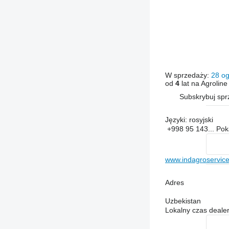
W sprzedaży:
28 og
od
4
lat na Agroline
Subskrybuj sp
Języki:
rosyjski
+998 95 143...
Po
www.indagroservice
Adres
Uzbekistan
Lokalny czas dealer