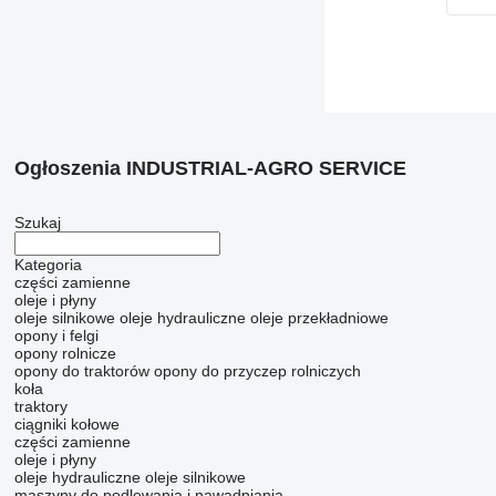
Ogłoszenia INDUSTRIAL-AGRO SERVICE
Szukaj
Kategoria
części zamienne
oleje i płyny
oleje silnikowe
oleje hydrauliczne
oleje przekładniowe
opony i felgi
opony rolnicze
opony do traktorów
opony do przyczep rolniczych
koła
traktory
ciągniki kołowe
części zamienne
oleje i płyny
oleje hydrauliczne
oleje silnikowe
maszyny do podlewania i nawadniania