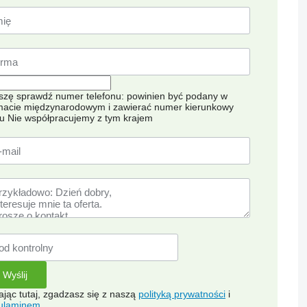
szę sprawdź numer telefonu: powinien być podany w
macie międzynarodowym i zawierać numer kierunkowy
ju
Nie współpracujemy z tym krajem
kając tutaj, zgadzasz się z naszą
polityką prywatności
i
ulaminem
.