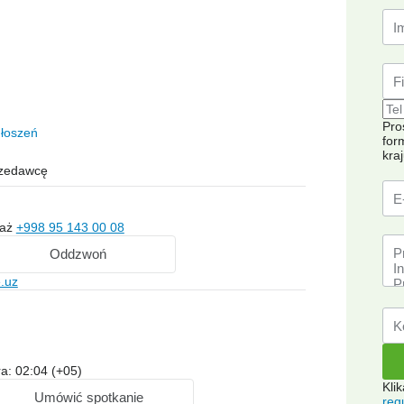
Pro
łoszeń
for
kra
rzedawcę
każ
+998 95 143 00 08
Oddzwoń
.uz
a: 02:04 (+05)
Kli
Umówić spotkanie
reg