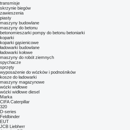
transmisje
skrzynie biegów
zawieszenia
piasty
maszyny budowlane
maszyny do betonu
betonomieszarki
pompy do betonu
betoniarki
koparki
koparki gąsienicowe
ładowarki budowlane
ładowarki kołowe
maszyny do robót ziemnych
spychacze
sprzęty
wyposażenie do wózków i podnośników
kosze do ładowarki
maszyny magazynowe
wózki widłowe
wózki widłowe diesel
Marka
CIFA
Caterpillar
320
D-series
Feldbinder
EUT
JCB
Liebherr