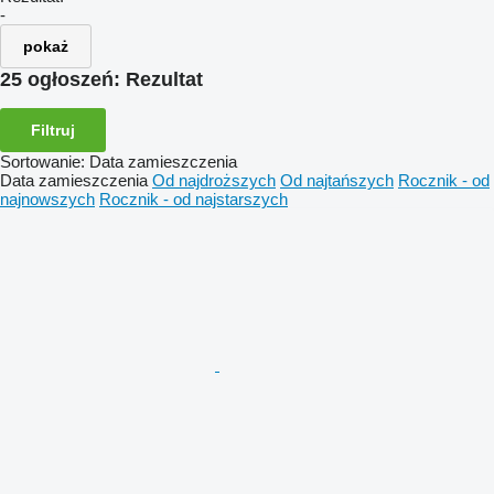
-
pokaż
25 ogłoszeń:
Rezultat
Filtruj
Sortowanie
:
Data zamieszczenia
Data zamieszczenia
Od najdroższych
Od najtańszych
Rocznik - od
najnowszych
Rocznik - od najstarszych