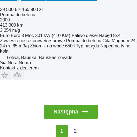
39 500 €
≈ 169 800 zł
Pompa do betonu
2000
413 000 km
3 054 m/g
Euro
Euro 3
Moc
301 kW (410 KM)
Paliwo
diesel
Napęd
8x4
Zawieszenie
resorowe/resorowe
Pompa do betonu
Cifa Magnum 24,
24 m, 65 m3/g
Zbiornik na wodę
650 l
Typ napędu
Napęd na tylne
koła
Łotwa, Bauska, Bauskas novads
Sia Nora Noma
Kontakt z dealerem
Następna
2
1