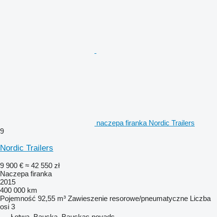
naczepa firanka Nordic Trailers
9
Nordic Trailers
9 900 €
≈ 42 550 zł
Naczepa firanka
2015
400 000 km
Pojemność
92,55 m³
Zawieszenie
resorowe/pneumatyczne
Liczba
osi
3
Łotwa, Bauska, Bauskas novads