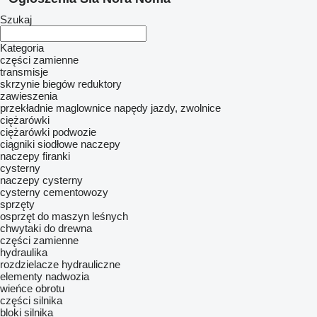
Szukaj
Kategoria
części zamienne
transmisje
skrzynie biegów
reduktory
zawieszenia
przekładnie maglownice
napędy jazdy, zwolnice
ciężarówki
ciężarówki podwozie
ciągniki siodłowe
naczepy
naczepy firanki
cysterny
naczepy cysterny
cysterny cementowozy
sprzęty
osprzęt do maszyn leśnych
chwytaki do drewna
części zamienne
hydraulika
rozdzielacze hydrauliczne
elementy nadwozia
wieńce obrotu
części silnika
bloki silnika