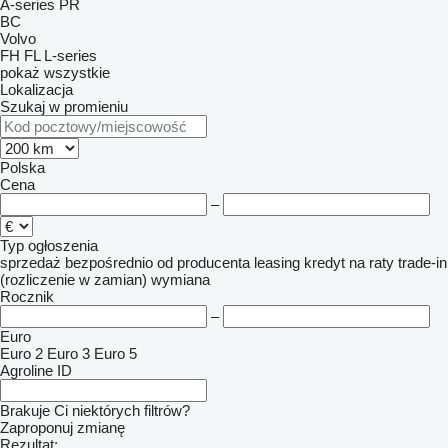
A-series
PR
BC
Volvo
FH
FL
L-series
pokaż wszystkie
Lokalizacja
Szukaj w promieniu
Polska
Cena
–
Typ ogłoszenia
sprzedaż
bezpośrednio od producenta
leasing
kredyt
na raty
trade-in
(rozliczenie w zamian)
wymiana
Rocznik
–
Euro
Euro 2
Euro 3
Euro 5
Agroline ID
Brakuje Ci niektórych filtrów?
Zaproponuj zmianę
Rezultat: