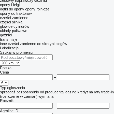
zestawy naprawczy
łaczniki
opony i felgi
dętki do opony
opony rolnicze
opony do traktorów
części zamienne
części silnika
głowice cylindrów
układy paliwowe
gaźniki
transmisje
inne części zamienne do skrzyni biegów
Lokalizacja
Szukaj w promieniu
Polska
Cena
–
Typ ogłoszenia
sprzedaż
bezpośrednio od producenta
leasing
kredyt
na raty
trade-in
(rozliczenie w zamian)
wymiana
Rocznik
–
Agroline ID