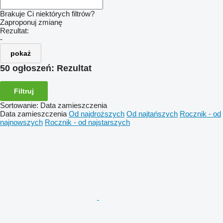
Brakuje Ci niektórych filtrów?
Zaproponuj zmianę
Rezultat:
-
pokaż
50 ogłoszeń:
Rezultat
Filtruj
Sortowanie
:
Data zamieszczenia
Data zamieszczenia
Od najdroższych
Od najtańszych
Rocznik - od
najnowszych
Rocznik - od najstarszych