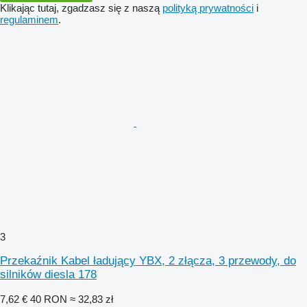
Klikając tutaj, zgadzasz się z naszą
polityką prywatności
i
regulaminem
.
3
Przekaźnik Kabel ładujący YBX, 2 złącza, 3 przewody, do
silników diesla 178
7,62 €
40 RON
≈ 32,83 zł