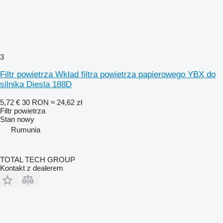
3
Filtr powietrza Wkład filtra powietrza papierowego YBX do
silnika Diesla 188D
5,72 €
30 RON
≈ 24,62 zł
Filtr powietrza
Stan
nowy
Rumunia
TOTAL TECH GROUP
Kontakt z dealerem