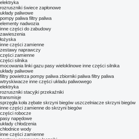
elektryka
rozruszniki
świece zapłonowe
układy paliwowe
pompy paliwa
filtry paliwa
elementy nadwozia
inne części do zabudowy
zawieszenia
łożyska
inne części zamienne
zestawy naprawczy
części zamienne
części silnika
mocowania
linki gazu
pasy wieloklinowe
inne części silnika
układy paliwowe
filtry powietrza
pompy paliwa
zbiorniki paliwa
filtry paliwa
wtryskiwacze
inne części układu paliwowego
elektryka
rozruszniki
stacyjki
przekaźniki
transmisje
sprzęgła
koła zębate skrzyni biegów
uszczelniacze skrzyni biegów
inne części zamienne do skrzyni biegów
części robocze
pasy napędowe
układy chłodzenia
chłodnice wody
inne części zamienne