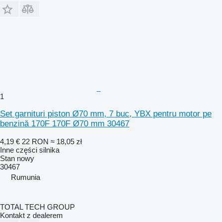
1
Set garnituri piston Ø70 mm, 7 buc, YBX pentru motor pe
benzină 170F 170F Ø70 mm 30467
4,19 €
22 RON
≈ 18,05 zł
Inne części silnika
Stan
nowy
30467
Rumunia
TOTAL TECH GROUP
Kontakt z dealerem