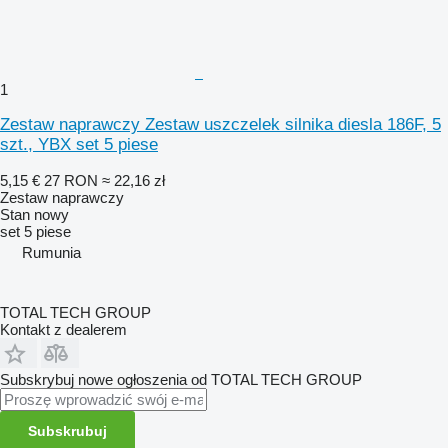
1
Zestaw naprawczy Zestaw uszczelek silnika diesla 186F, 5
szt., YBX set 5 piese
5,15 €
27 RON
≈ 22,16 zł
Zestaw naprawczy
Stan
nowy
set 5 piese
Rumunia
TOTAL TECH GROUP
Kontakt z dealerem
Subskrybuj nowe ogłoszenia od TOTAL TECH GROUP
Subskrubuj