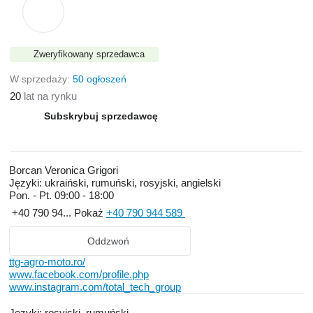
Zweryfikowany sprzedawca
W sprzedaży:
50 ogłoszeń
20
lat na rynku
Subskrybuj sprzedawcę
Borcan Veronica Grigori
Języki:
ukraiński, rumuński, rosyjski, angielski
Pon. - Pt.
09:00 - 18:00
+40 790 94...
Pokaż
+40 790 944 589
Oddzwoń
ttg-agro-moto.ro/
www.facebook.com/profile.php
www.instagram.com/total_tech_group
Języki:
rosyjski, rumuński