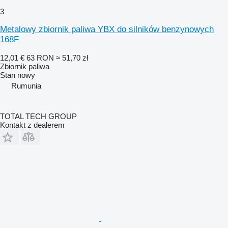
3
Metalowy zbiornik paliwa YBX do silników benzynowych
168F
12,01 €
63 RON
≈ 51,70 zł
Zbiornik paliwa
Stan
nowy
Rumunia
TOTAL TECH GROUP
Kontakt z dealerem