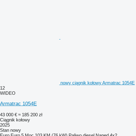
nowy ciągnik kołowy Armatrac 1054E
12
WIDEO
Armatrac 1054E
43 000 €
≈ 185 200 zł
Ciągnik kołowy
2025
Stan
nowy
Euro
Euro 5
Moc
103 KM (76 kW)
Paliwo
diesel
Napęd
4x2