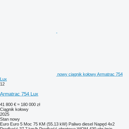
nowy ciągnik kołowy Armatrac 754
Lux
12
Armatrac 754 Lux
41 800 €
≈ 180 000 zł
Ciągnik kołowy
2025
Stan
nowy
Euro
Euro 5
Moc
75 KM (55.13 kW)
Paliwo
diesel
Napęd
4x2
Prędkość
37,7 km/h
Prędkość obrotowa WOM
430 obr./min