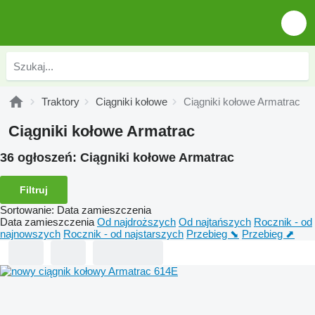
Traktory
Ciągniki kołowe
Ciągniki kołowe Armatrac
Ciągniki kołowe Armatrac
36 ogłoszeń:
Ciągniki kołowe Armatrac
Filtruj
Sortowanie
:
Data zamieszczenia
Data zamieszczenia
Od najdroższych
Od najtańszych
Rocznik - od
najnowszych
Rocznik - od najstarszych
Przebieg ⬊
Przebieg ⬈