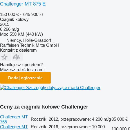
Challenger MT 875 E
150 000 €
≈ 645 900 zł
Ciągnik kołowy
2015
6 266 m/g
Moc
598 KM (440 kW)
Niemcy, Holle-Grasdorf
Raiffeisen Technik Mitte GmbH
Kontakt z dealerem
Handlujesz sprzętem?
Możesz robić to z nami!
Dodaj ogłoszenie
Szczegóły dotyczące marki Challenger
Ceny za ciągniki kołowe Challenger
Challenger MT
Rocznik: 2012, przepracowane: 4 200 m/g
85 000 €
765
Challenger MT
Rocznik: 2016, przepracowane: 10 000
100 000 €