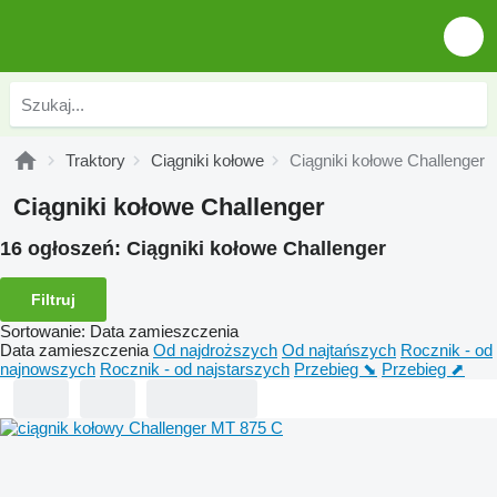
Traktory
Ciągniki kołowe
Ciągniki kołowe Challenger
Ciągniki kołowe Challenger
16 ogłoszeń:
Ciągniki kołowe Challenger
Filtruj
Sortowanie
:
Data zamieszczenia
Data zamieszczenia
Od najdroższych
Od najtańszych
Rocznik - od
najnowszych
Rocznik - od najstarszych
Przebieg ⬊
Przebieg ⬈