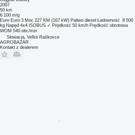
2007
50 km
6 100 m/g
Euro
Euro 3
Moc
227 KM (167 kW)
Paliwo
diesel
Ładowność
8 500
kg
Napęd
4x4
ISOBUS
✓
Prędkość
50 km/h
Prędkość obrotowa
WOM
540 obr./min
Słowacja, Veľké Raškovce
AGROBAZÁR
Kontakt z dealerem