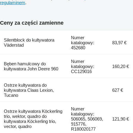
regulaminem
.
Ceny za części zamienne
Numer
Silentblock do kultywatora
katalogowy:
83,97 €
Väderstad
452680
Numer
Bęben hamulcowy do
katalogowy:
160,20 €
kultywatora John Deere 960
CC129016
Ostrze kultywatora do
kultywatora Claas Lexion,
627 €
Tucano
Numer
Ostrze kultywatora Köckerling
katalogowy:
trio, wektor, quadro do
506065, 506069,
121,90 €
kultywatora Köckerling trio,
915776,
vector, quadro
R180020177