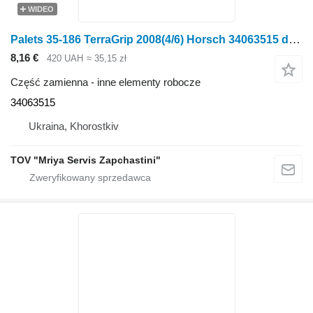
WIDEO
Palets 35-186 TerraGrip 2008(4/6) Horsch 34063515 do kultywatora
8,16 €
420 UAH
≈ 35,15 zł
Część zamienna - inne elementy robocze
34063515
Ukraina, Khorostkiv
TOV "Mriya Servis Zapchastini"