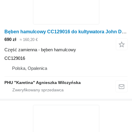
Bęben hamulcowy CC129016 do kultywatora John Deere 960
690 zł
≈ 160,20 €
Część zamienna - bęben hamulcowy
CC129016
Polska, Opalenica
PHU "Karetina" Agnieszka Wilczyńska