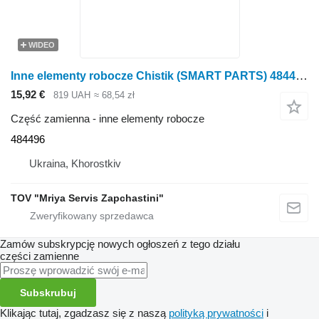
WIDEO
Inne elementy robocze Chistik (SMART PARTS) 484496 do kultywatora Väderstad
15,92 €
819 UAH
≈ 68,54 zł
Część zamienna - inne elementy robocze
484496
Ukraina, Khorostkiv
TOV "Mriya Servis Zapchastini"
Zamów subskrypcję nowych ogłoszeń z tego działu
części zamienne
Subskrubuj
Klikając tutaj, zgadzasz się z naszą
polityką prywatności
i