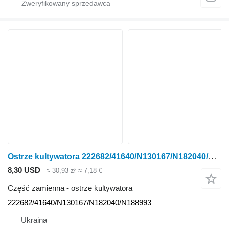
Ostrze kultywatora 222682/41640/N130167/N182040/N188993 do kultywatora John Deere Wil-Rich
8,30 USD
≈ 30,93 zł
≈ 7,18 €
Część zamienna - ostrze kultywatora
222682/41640/N130167/N182040/N188993
Ukraina