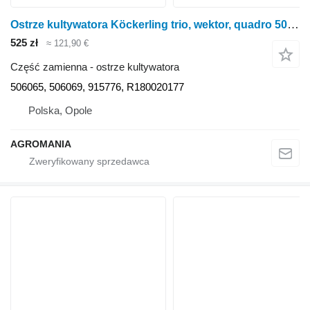
Ostrze kultywatora Köckerling trio, wektor, quadro 506065 do kultywatora Köckerling trio, vector, quadro
525 zł
≈ 121,90 €
Część zamienna - ostrze kultywatora
506065, 506069, 915776, R180020177
Polska, Opole
AGROMANIA