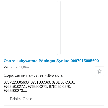
Ostrze kultywatora Pöttinger Synkro 0097915005600 do kultywatora Pöttinger Synkro
220 zł
≈ 51,09 €
Część zamienna - ostrze kultywatora
0097915005600, 9791500560, 9791.50.056.0,
9762.50.027.1, 9762500271, 9762.50.0270,
9762500270,...
Polska, Opole