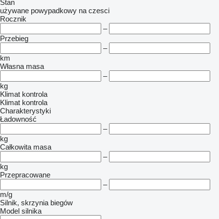
Stan
używane
powypadkowy
na czesci
Rocznik
–
Przebieg
–
km
Własna masa
–
kg
Klimat kontrola
Klimat kontrola
Charakterystyki
Ładowność
–
kg
Całkowita masa
–
kg
Przepracowane
–
m/g
Silnik, skrzynia biegów
Model silnika