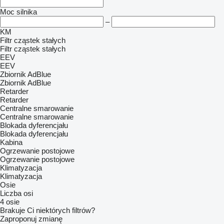
Moc silnika
–
KM
Filtr cząstek stałych
Filtr cząstek stałych
EEV
EEV
Zbiornik AdBlue
Zbiornik AdBlue
Retarder
Retarder
Centralne smarowanie
Centralne smarowanie
Blokada dyferencjału
Blokada dyferencjału
Kabina
Ogrzewanie postojowe
Ogrzewanie postojowe
Klimatyzacja
Klimatyzacja
Osie
Liczba osi
4 osie
Brakuje Ci niektórych filtrów?
Zaproponuj zmianę