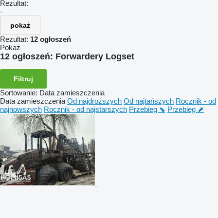
Rezultat:
-
pokaż
Rezultat:
12 ogłoszeń
Pokaż
12 ogłoszeń:
Forwardery Logset
Filtruj
Sortowanie
:
Data zamieszczenia
Data zamieszczenia
Od najdroższych
Od najtańszych
Rocznik - od
najnowszych
Rocznik - od najstarszych
Przebieg ⬊
Przebieg ⬈