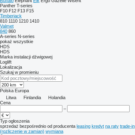
Buffalo
Elephant
Elk
Ergo
Gazelle
Wisent
Panther
T-series
F10
F12
F13
F15
Timberjack
810
1110
1210
1410
Valmet
840
860
A-series
N-series
pokaż wszystkie
HDS
HDS
Marka instalacji dźwigowej
Loglift
Lokalizacja
Szukaj w promieniu
Polska
Europa
Litwa
Finlandia
Holandia
Cena
–
Typ ogłoszenia
sprzedaż
bezpośrednio od producenta
leasing
kredyt
na raty
trade-in
(rozliczenie w zamian)
wymiana