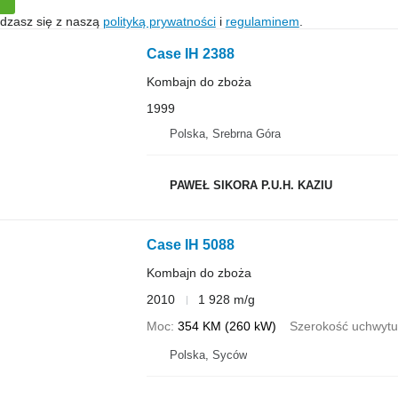
gadzasz się z naszą
polityką prywatności
i
regulaminem
.
Case IH 2388
Kombajn do zboża
1999
Polska, Srebrna Góra
PAWEŁ SIKORA P.U.H. KAZIU
Case IH 5088
Kombajn do zboża
2010
1 928 m/g
Moc
354 KM (260 kW)
Szerokość uchwytu
Polska, Syców