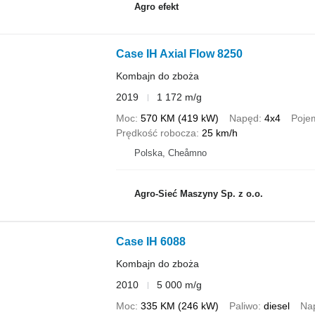
Agro efekt
Case IH Axial Flow 8250
Kombajn do zboża
2019
1 172 m/g
Moc
570 KM (419 kW)
Napęd
4x4
Pojem
Prędkość robocza
25 km/h
Polska, Cheåmno
Agro-Sieć Maszyny Sp. z o.o.
Case IH 6088
Kombajn do zboża
2010
5 000 m/g
Moc
335 KM (246 kW)
Paliwo
diesel
Na