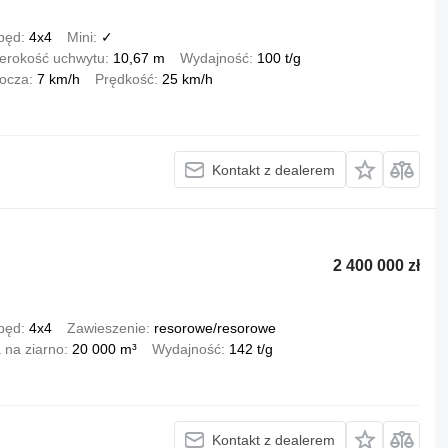
pęd
4x4
Mini
✓
erokość uchwytu
10,67 m
Wydajność
100 t/g
bocza
7 km/h
Prędkość
25 km/h
Kontakt z dealerem
2 400 000 zł
pęd
4x4
Zawieszenie
resorowe/resorowe
 na ziarno
20 000 m³
Wydajność
142 t/g
Kontakt z dealerem