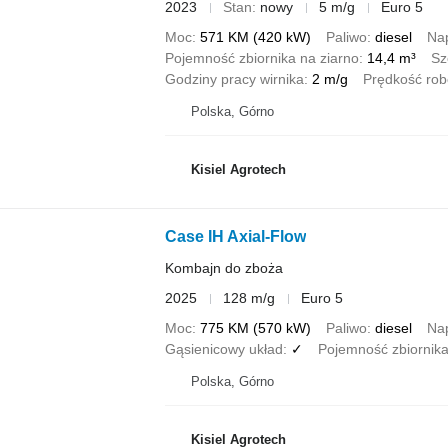
2023
Stan
nowy
5 m/g
Euro 5
Moc
571 KM (420 kW)
Paliwo
diesel
Na
Pojemność zbiornika na ziarno
14,4 m³
Sz
Godziny pracy wirnika
2 m/g
Prędkość ro
Polska, Górno
Kisiel Agrotech
Case IH Axial-Flow
Kombajn do zboża
2025
128 m/g
Euro 5
Moc
775 KM (570 kW)
Paliwo
diesel
Na
Gąsienicowy układ
✓
Pojemność zbiornika
Polska, Górno
Kisiel Agrotech