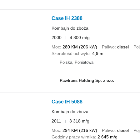
Case IH 2388
Kombajn do zboża
2000
4 800 m/g
Moc
280 KM (206 kW)
Paliwo
diesel
Poj
Szerokość uchwytu
4,9 m
Polska, Poniatowa
Pawtrans Holding Sp. z o.o.
Case IH 5088
Kombajn do zboża
2011
3 318 m/g
Moc
294 KM (216 kW)
Paliwo
diesel
Poj
Godziny pracy wirnika
2 645 m/g