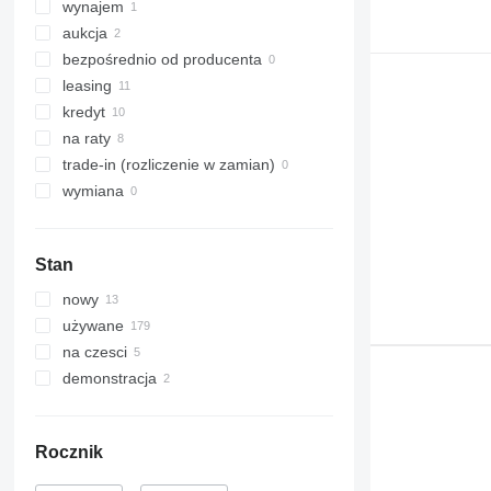
wynajem
T-series
aukcja
W-series
bezpośrednio od producenta
X-series
leasing
kredyt
na raty
trade-in (rozliczenie w zamian)
wymiana
Stan
nowy
używane
na czesci
demonstracja
Rocznik