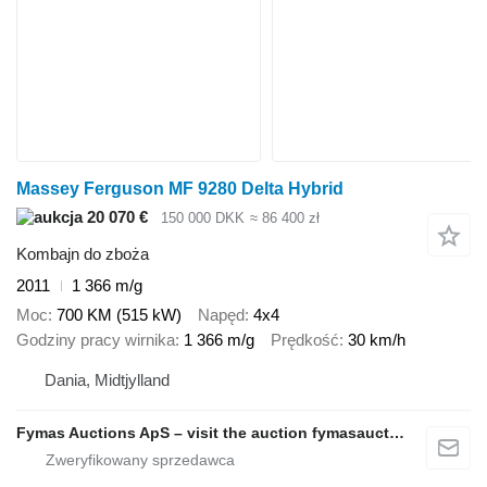
Massey Ferguson MF 9280 Delta Hybrid
20 070 €
150 000 DKK
≈ 86 400 zł
Kombajn do zboża
2011
1 366 m/g
Moc
700 KM (515 kW)
Napęd
4x4
Godziny pracy wirnika
1 366 m/g
Prędkość
30 km/h
Dania, Midtjylland
Fymas Auctions ApS – visit the auction fymasauctions.dk