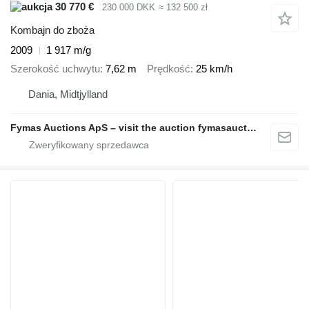
30 770 €
230 000 DKK
≈ 132 500 zł
Kombajn do zboża
2009
1 917 m/g
Szerokość uchwytu
7,62 m
Prędkość
25 km/h
Dania, Midtjylland
Fymas Auctions ApS – visit the auction fymasauctions.dk