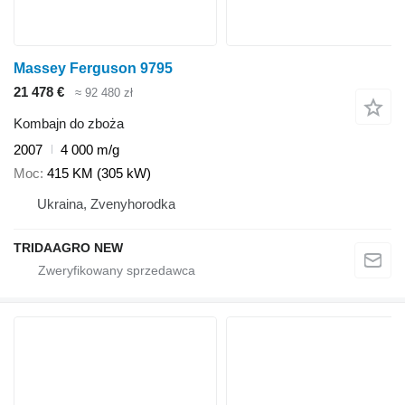
Massey Ferguson 9795
21 478 €
≈ 92 480 zł
Kombajn do zboża
2007
4 000 m/g
Moc
415 KM (305 kW)
Ukraina, Zvenyhorodka
TRIDAAGRO NEW