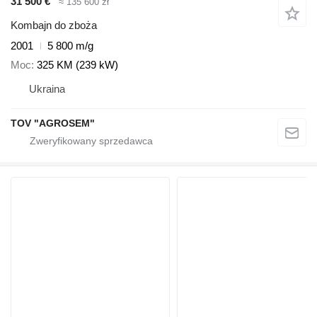
31 500 €
≈ 135 600 zł
Kombajn do zboża
2001
5 800 m/g
Moc
325 KM (239 kW)
Ukraina
TOV "AGROSEM"