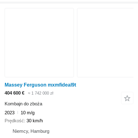
Massey Ferguson mxmfideal9t
404 600 €
≈ 1 742 000 zł
Kombajn do zboża
2023
10 m/g
Prędkość
30 km/h
Niemcy, Hamburg