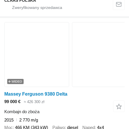
CLAAS POLSKA
WIDEO
Massey Ferguson 9380 Delta
99 000 €
≈ 426 300 zł
Kombajn do zboża
2015
2 770 m/g
Moc
466 KM (343 kW)
Paliwo
diesel
Napęd
4x4