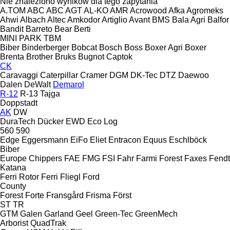
Nie znaleziono wyników dla tego zapytania
A.TOM
ABC
ABC
AGT
AL-KO
AMR
Acrowood
Afka
Agromeks
Ahwi
Albach
Altec
Amkodor
Artiglio
Avant
BMS
Bala Agri
Balfor
Bandit
Barreto
Bear
Berti
MINI
PARK
TBM
Biber
Binderberger
Bobcat
Bosch
Boss
Boxer Agri
Boxer
Brenta
Brother
Bruks
Bugnot
Captok
CK
Caravaggi
Caterpillar
Cramer
DGM
DK-Tec
DTZ
Daewoo
Dalen
DeWalt
Demarol
R-12
R-13
Tajga
Doppstadt
AK
DW
DuraTech
Dücker
EWD
Eco Log
560
590
Edge
Eggersmann
EiFo
Eliet
Entracon
Equus
Eschlböck
Biber
Europe Chippers
FAE
FMG
FSI
Fahr
Farmi Forest
Faxes
Fendt
Katana
Ferri Rotor
Ferri
Fliegl
Ford
County
Forest
Forte
Fransgård
Frisma
Först
ST
TR
GTM
Galen
Garland
Geel
Green-Tec
GreenMech
Arborist
QuadTrak