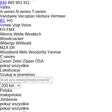
840
860
901
911
Valtra
A-series
N-series
T-series
Vandaele
Vecoplan
Ventura
Vermeer
BC
HG
Vimek
Vogt
Volvo
FH
FMX
Weima
Welte
Westtech
Woodcracker
Wibergs
Willibald
MZA
SR
Woodland Mills
Woodzilla
Yanmar
C-series
Zanon
Zetor
Zipper
ÖSA
pokaż wszystkie
Lokalizacja
Szukaj w promieniu
Polska
małopolskie
Jordanow
pokaż wszystkie
pokaż wszystkie