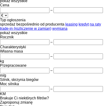
pokaż wszystkie
Cena
–
Typ ogłoszenia
sprzedaż
bezpośrednio od producenta
leasing
kredyt
na raty
trade-in (rozliczenie w zamian)
wymiana
pokaż wszystkie
Rocznik
–
Charakterystyki
Własna masa
–
kg
Przepracowane
–
m/g
Silnik, skrzynia biegów
Moc silnika
–
KM
Brakuje Ci niektórych filtrów?
Zaproponuj zmianę