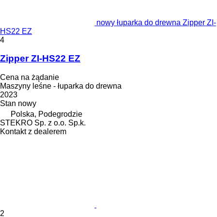
nowy łuparka do drewna Zipper ZI-
HS22 EZ
4
Zipper ZI-HS22 EZ
Cena na żądanie
Maszyny leśne - łuparka do drewna
2023
Stan
nowy
Polska, Podegrodzie
STEKRO Sp. z o.o. Sp.k.
Kontakt z dealerem
2