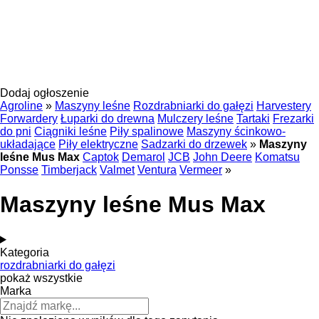
Dodaj ogłoszenie
Agroline
»
Maszyny leśne
Rozdrabniarki do gałęzi
Harvestery
Forwardery
Łuparki do drewna
Mulczery leśne
Tartaki
Frezarki
do pni
Ciągniki leśne
Piły spalinowe
Maszyny ścinkowo-
układające
Piły elektryczne
Sadzarki do drzewek
»
Maszyny
leśne Mus Max
Captok
Demarol
JCB
John Deere
Komatsu
Ponsse
Timberjack
Valmet
Ventura
Vermeer
»
Maszyny leśne Mus Max
Kategoria
rozdrabniarki do gałęzi
pokaż wszystkie
Marka