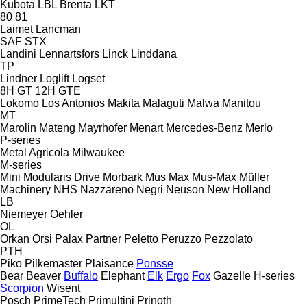
Kubota
LBL Brenta
LKT
80
81
Laimet
Lancman
SAF
STX
Landini
Lennartsfors
Linck
Linddana
TP
Lindner
Loglift
Logset
8H GT
12H GTE
Lokomo
Los Antonios
Makita
Malaguti
Malwa
Manitou
MT
Marolin
Mateng
Mayrhofer
Menart
Mercedes-Benz
Merlo
P-series
Metal Agricola
Milwaukee
M-series
Mini
Modularis Drive
Morbark
Mus Max
Mus-Max
Müller
Machinery
NHS
Nazzareno
Negri
Neuson
New Holland
LB
Niemeyer
Oehler
OL
Orkan
Orsi
Palax
Partner
Peletto
Peruzzo
Pezzolato
PTH
Piko
Pilkemaster
Plaisance
Ponsse
Bear
Beaver
Buffalo
Elephant
Elk
Ergo
Fox
Gazelle
H-series
Scorpion
Wisent
Posch
PrimeTech
Primultini
Prinoth