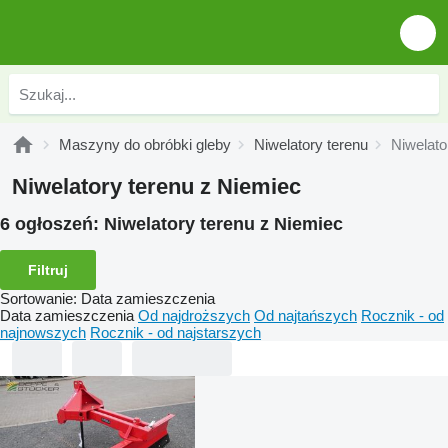
Maszyny do obróbki gleby
Niwelatory terenu
Niwelato
Niwelatory terenu z Niemiec
6 ogłoszeń:
Niwelatory terenu z Niemiec
Filtruj
Sortowanie
:
Data zamieszczenia
Data zamieszczenia
Od najdroższych
Od najtańszych
Rocznik - od
najnowszych
Rocznik - od najstarszych