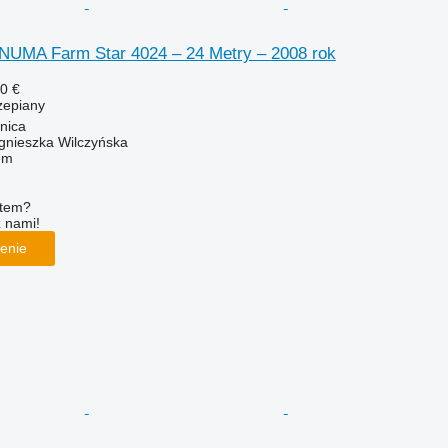
NUMA Farm Star 4024 – 24 Metry – 2008 rok
0 €
zepiany
nica
gnieszka Wilczyńska
em
ętem?
z nami!
enie