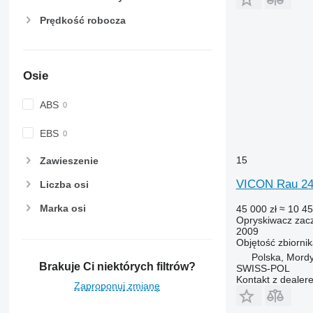
Prędkość robocza
Osie
ABS
EBS
15
Zawieszenie
VICON Rau 24
Liczba osi
Marka osi
45 000 zł
≈ 10 45
Opryskiwacz zac
2009
Objętość zbiorni
Polska, Mord
Brakuje Ci niektórych filtrów?
SWISS-POL
Kontakt z dealer
Zaproponuj zmianę