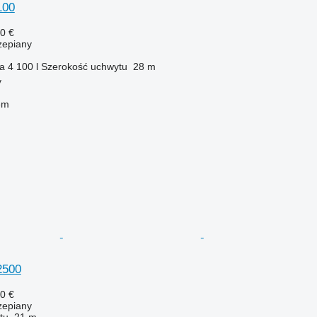
100
0 €
zepiany
ka
4 100 l
Szerokość uchwytu
28 m
y
em
2500
0 €
zepiany
tu
21 m