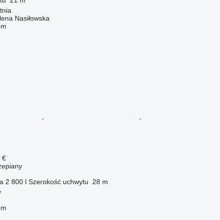
tnia
ena Nasiłowska
em
 €
zepiany
ka
2 800 l
Szerokość uchwytu
28 m
y
em