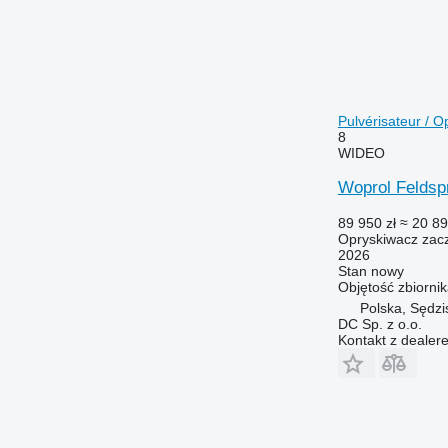
Pulvérisateur / 
8
WIDEO
Woprol Feldspr
89 950 zł
≈ 20 89
Opryskiwacz zac
2026
Stan
nowy
Objętość zbiorni
Polska, Sędzi
DC Sp. z o.o.
Kontakt z dealer