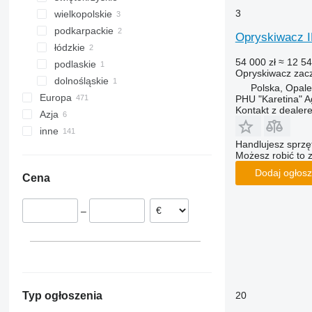
3
wielkopolskie
Zamość
Słupia
podkarpackie
Lipnik
Kępno
Opryskiwacz I
łódzkie
Tarnowo Podgórne
Gmina Sędziszów Małopolski
54 000 zł
≈ 12 54
podlaskie
Piotrków Trybunalski
Opryskiwacz zac
dolnośląskie
Rzędziany
Polska, Opale
Europa
Kłodzko
PHU "Karetina" A
Kontakt z dealer
Azja
Niemcy
inne
Rumunia
Turcja
Handlujesz sprz
Węgry
Uzbekistan
Ukraina
Możesz robić to 
Holandia
Moldawia
Dodaj ogłosz
Cena
Litwa
Australia
Dania
–
Estonia
Austria
pokaż wszystkie
20
Typ ogłoszenia