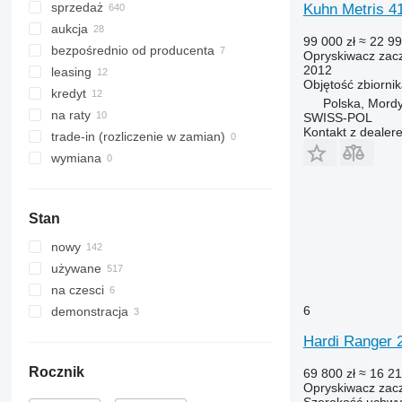
sprzedaż
Kuhn Metris 4
aukcja
99 000 zł
≈ 22 99
bezpośrednio od producenta
Opryskiwacz zac
2012
leasing
Objętość zbiorni
kredyt
Polska, Mord
na raty
SWISS-POL
Kontakt z dealer
trade-in (rozliczenie w zamian)
wymiana
Stan
nowy
używane
na czesci
6
demonstracja
Hardi Ranger 
Rocznik
69 800 zł
≈ 16 21
Opryskiwacz zac
Szerokość uchwy