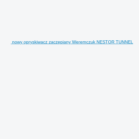
nowy opryskiwacz zaczepiany Weremczuk NESTOR TUNNEL