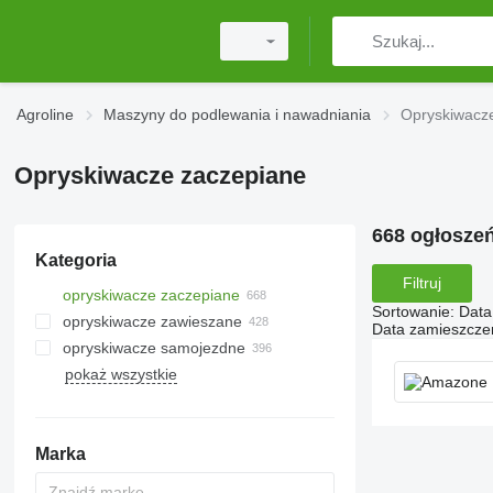
Agroline
Maszyny do podlewania i nawadniania
Opryskiwacz
Opryskiwacze zaczepiane
668 ogłosze
Kategoria
Filtruj
opryskiwacze zaczepiane
Sortowanie
:
Data
opryskiwacze zawieszane
Data zamieszcze
opryskiwacze samojezdne
pokaż wszystkie
Marka