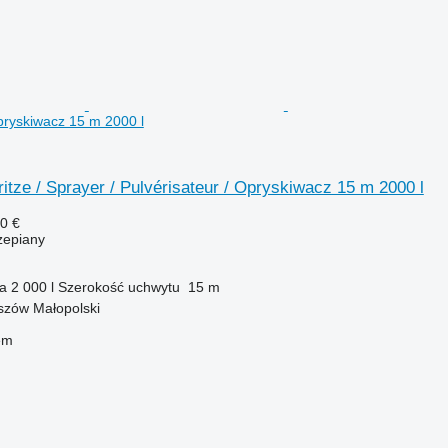
Opryskiwacz 15 m 2000 l
itze / Sprayer / Pulvérisateur / Opryskiwacz 15 m 2000 l
0 €
zepiany
ka
2 000 l
Szerokość uchwytu
15 m
szów Małopolski
em