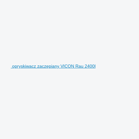
opryskiwacz zaczepiany VICON Rau 2400l