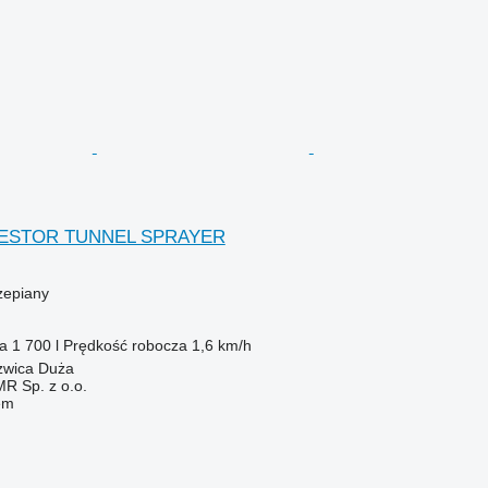
NESTOR TUNNEL SPRAYER
zepiany
ka
1 700 l
Prędkość robocza
1,6 km/h
zwica Duża
 Sp. z o.o.
em