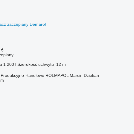
 €
zepiany
ka
1 200 l
Szerokość uchwytu
12 m
a
o Produkcyjno-Handlowe ROLMAPOL Marcin Dziekan
em