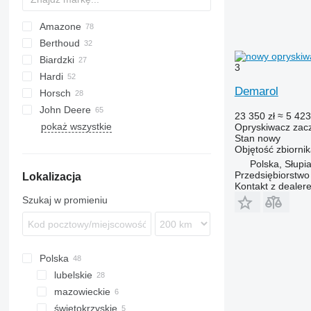
Amazone
GN
Mamut 6000
Berthoud
ZA
UF
2700
Biardzki
UG
ALBA
3
Hardi
UX
MACK
P329
2000
OLYMPIA
ANP
5000
Actor
ARA
METEOR
Rogator
Demarol
Horsch
MAJOR
2500
Mentor
Commander
IN
John Deere
RACER
3000
Stentor
Master
Leeb
Eurotrain
Advance
23 350 zł
≈ 5 423
pokaż wszystkie
TENOR
Vector
Navigator
724
Goliat
Altis
Albatros
M-series
14 GV 25
Tecnis
Proton
Opryskiwacz zac
Stan
nowy
TRACKER
Ranger
732i
Primus
Objętość zbiorni
VANTAGE
TZ
740i
Vega
Polska, Słupi
Przedsiębiorstw
Lokalizacja
832
Kontakt z dealer
840i
Szukaj w promieniu
M-series
Polska
lubelskie
mazowieckie
Lublin
świętokrzyskie
Łuków
Paprotnia