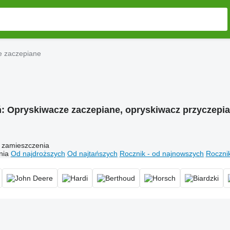
e zaczepiane
ń:
Opryskiwacze zaczepiane, opryskiwacz przyczepi
 zamieszczenia
nia
Od najdroższych
Od najtańszych
Rocznik - od najnowszych
Rocznik