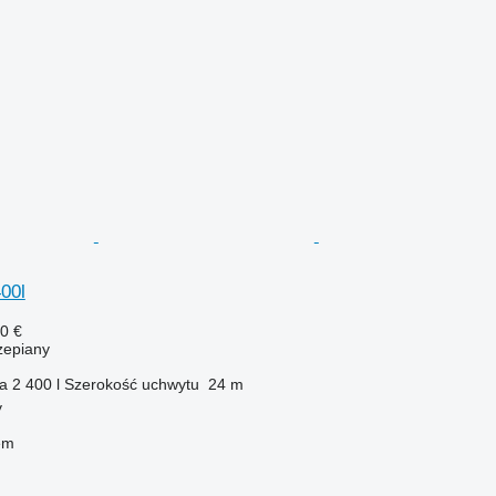
00l
0 €
zepiany
ka
2 400 l
Szerokość uchwytu
24 m
y
em