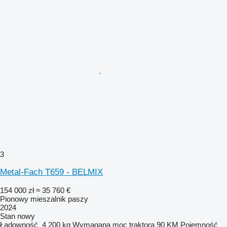
3
Metal-Fach T659 - BELMIX
154 000 zł
≈ 35 760 €
Pionowy mieszalnik paszy
2024
Stan
nowy
Ładowność
4 200 kg
Wymagana moc traktora
90 KM
Pojemność