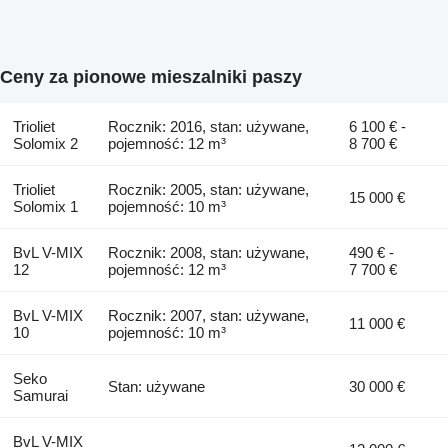
Ceny za pionowe mieszalniki paszy
Trioliet
Rocznik: 2016, stan: używane,
6 100 € -
Solomix 2
pojemność: 12 m³
8 700 €
Trioliet
Rocznik: 2005, stan: używane,
15 000 €
Solomix 1
pojemność: 10 m³
BvL V-MIX
Rocznik: 2008, stan: używane,
490 € -
12
pojemność: 12 m³
7 700 €
BvL V-MIX
Rocznik: 2007, stan: używane,
11 000 €
10
pojemność: 10 m³
Seko
Stan: używane
30 000 €
Samurai
BvL V-MIX