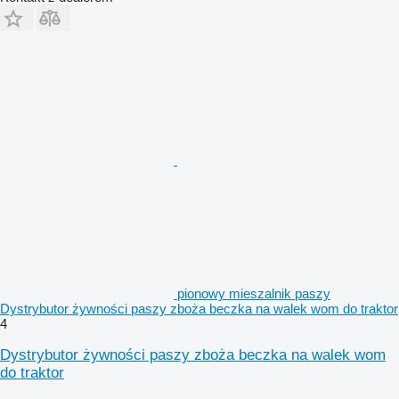
pionowy mieszalnik paszy
Dystrybutor żywności paszy zboża beczka na walek wom do traktor
4
Dystrybutor żywności paszy zboża beczka na walek wom
do traktor