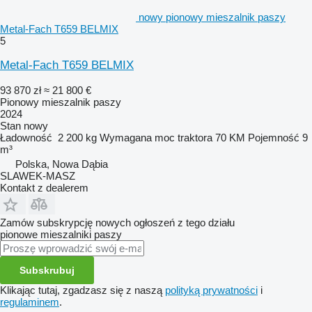
nowy pionowy mieszalnik paszy
Metal-Fach T659 BELMIX
5
Metal-Fach T659 BELMIX
93 870 zł
≈ 21 800 €
Pionowy mieszalnik paszy
2024
Stan
nowy
Ładowność
2 200 kg
Wymagana moc traktora
70 KM
Pojemność
9
m³
Polska, Nowa Dąbia
SLAWEK-MASZ
Kontakt z dealerem
Zamów subskrypcję nowych ogłoszeń z tego działu
pionowe mieszalniki paszy
Subskrubuj
Klikając tutaj, zgadzasz się z naszą
polityką prywatności
i
regulaminem
.