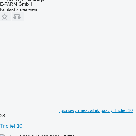
E-FARM GmbH
Kontakt z dealerem
pionowy mieszalnik paszy Trioliet 10
28
Trioliet 10