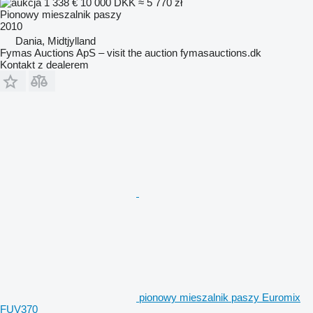
1 338 €
10 000 DKK
≈ 5 770 zł
Pionowy mieszalnik paszy
2010
Dania, Midtjylland
Fymas Auctions ApS – visit the auction fymasauctions.dk
Kontakt z dealerem
pionowy mieszalnik paszy Euromix
FUV370