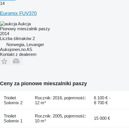
14
Euromix FUV370
Aukcja
Pionowy mieszalnik paszy
2014
Liczba ślimaków
2
Norwegia, Levanger
Auksjonen.no AS
Kontakt z dealerem
Ceny za pionowe mieszalniki paszy
Trioliet
Rocznik: 2016, pojemność:
6 100 € -
Solomix 2
12 m³
8 700 €
Trioliet
Rocznik: 2005, pojemność:
15 000 €
Solomix 1
10 m³