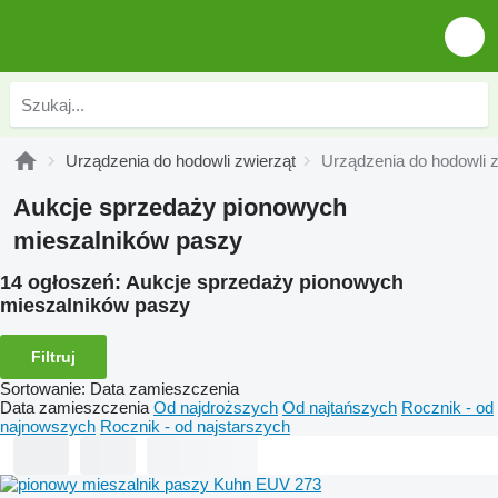
Urządzenia do hodowli zwierząt
Urządzenia do hodowli z
Aukcje sprzedaży pionowych
mieszalników paszy
14 ogłoszeń:
Aukcje sprzedaży pionowych
mieszalników paszy
Filtruj
Sortowanie
:
Data zamieszczenia
Data zamieszczenia
Od najdroższych
Od najtańszych
Rocznik - od
najnowszych
Rocznik - od najstarszych