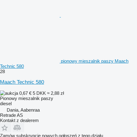
pionowy mieszalnik paszy Maach
Technic 580
28
Maach Technic 580
0,67 €
5 DKK
≈ 2,88 zł
Pionowy mieszalnik paszy
diesel
Dania, Aabenraa
Retrade AS
Kontakt z dealerem
Zamów subskrypcję nowych ogłoszeń z tego działu