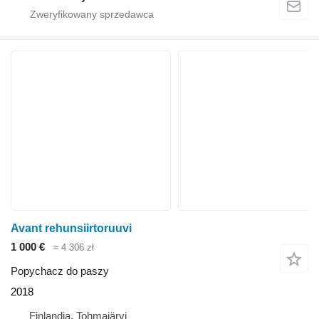
Avant rehunsiirtoruuvi
1 000 €
≈ 4 306 zł
Popychacz do paszy
2018
Finlandia, Tohmajärvi