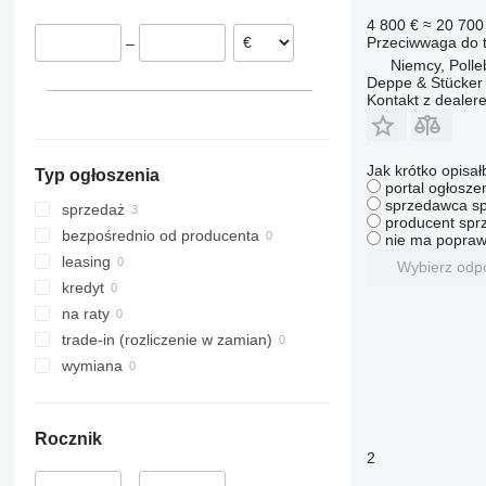
Halle
Rumunia
4 800 €
≈ 20 700 
Przeciwwaga do t
–
Austria
Niemcy, Poll
Deppe & Stücke
Kontakt z dealer
Jak krótko opisał
Typ ogłoszenia
portal ogłosze
sprzedawca sp
sprzedaż
producent sprz
bezpośrednio od producenta
nie ma popraw
leasing
Wybierz odp
kredyt
na raty
trade-in (rozliczenie w zamian)
wymiana
Rocznik
2