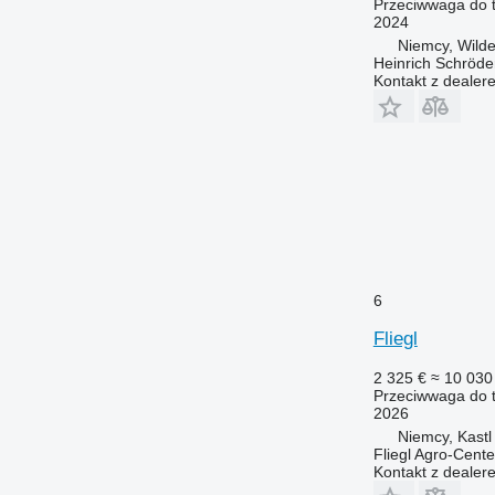
Przeciwwaga do t
2024
Niemcy, Wild
Heinrich Schröd
Kontakt z dealer
6
Fliegl
2 325 €
≈ 10 030 
Przeciwwaga do t
2026
Niemcy, Kastl
Fliegl Agro-Cen
Kontakt z dealer