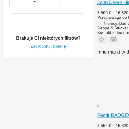
–
John Deere Hi
3 900 €
≈ 16 820 
Przeciwwaga do t
Niemcy, Bad L
Deppe & Stücke
Kontakt z dealer
Brakuje Ci niektórych filtrów?
Zaproponuj zmianę
Inne marki w d
6
Fendt RADG
3 552 €
≈ 15 320 