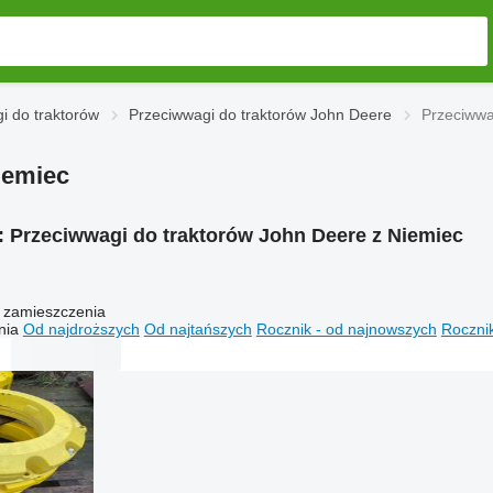
i do traktorów
Przeciwwagi do traktorów John Deere
Przeciwwa
iemiec
:
Przeciwwagi do traktorów John Deere z Niemiec
 zamieszczenia
nia
Od najdroższych
Od najtańszych
Rocznik - od najnowszych
Rocznik