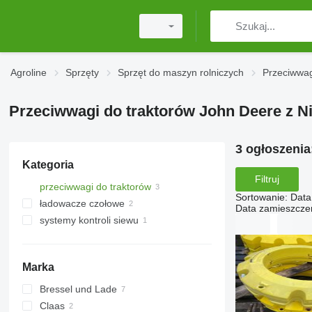
Agroline
Sprzęty
Sprzęt do maszyn rolniczych
Przeciwwag
Przeciwwagi do traktorów John Deere z N
3 ogłoszenia
Kategoria
Filtruj
przeciwwagi do traktorów
Sortowanie
:
Data
ładowacze czołowe
Data zamieszcze
systemy kontroli siewu
Marka
Bressel und Lade
Claas