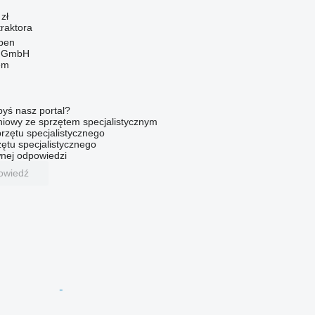
zł
raktora
eben
r GmbH
em
byś nasz portal?
niowy ze sprzętem specjalistycznym
rzętu specjalistycznego
ętu specjalistycznego
nej odpowiedzi
owiedź