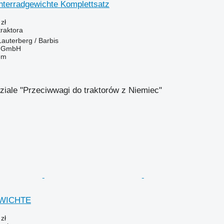
nterradgewichte Komplettsatz
zł
raktora
auterberg / Barbis
r GmbH
em
ziale "Przeciwwagi do traktorów z Niemiec"
EWICHTE
zł