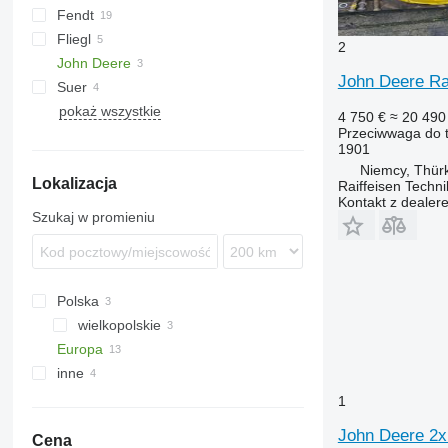
Fendt
Fliegl
F-series
2
John Deere
John Deere Ra
Suer
pokaż wszystkie
4 750 €
≈ 20 490 
Przeciwwaga do t
1901
Niemcy, Thür
Lokalizacja
Raiffeisen Tech
Kontakt z dealer
Szukaj w promieniu
Polska
wielkopolskie
Europa
Tarnowo Podgórne
inne
Irlandia
Niemcy
Ukraina
1
Göttingen
Holandia
John Deere 2x
Cena
Thürkow
Dania