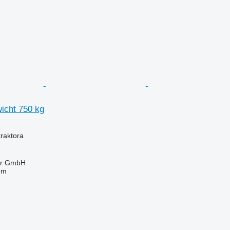
wicht 750 kg
raktora
ter GmbH
em