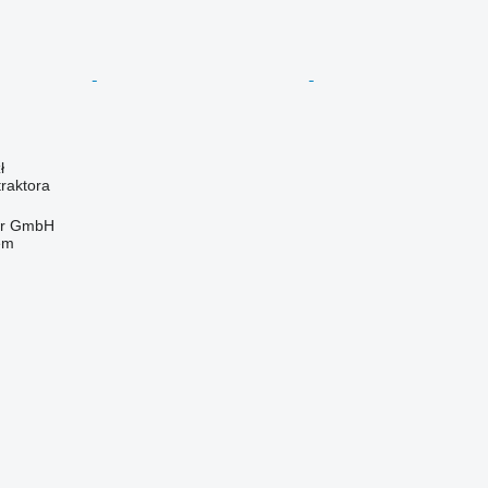
ł
raktora
ter GmbH
em