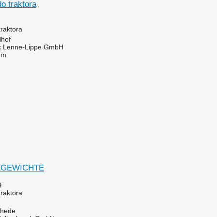
o traktora
raktora
lhof
k Lenne-Lippe GmbH
em
TZGEWICHTE
ł
raktora
chede