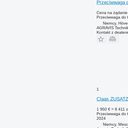
Przeciwwaga d
Cena na żądanie
Przeciwwaga do t
Niemcy, Höve
AGRAVIS Techni
Kontakt z dealer
1
Claas ZUSA
1 950 €
≈ 8 411 z
Przeciwwaga do t
2024
Niemcy, Mes