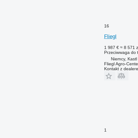
16
Fliegl
1 987 €
≈ 8 571 z
Przeciwwaga do t
Niemcy, Kastl
Fliegl Agro-Cen
Kontakt z dealer
1