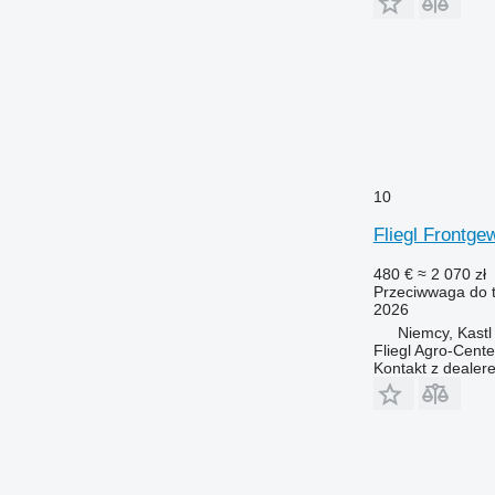
10
Fliegl Frontge
480 €
≈ 2 070 zł
Przeciwwaga do t
2026
Niemcy, Kastl
Fliegl Agro-Cen
Kontakt z dealer