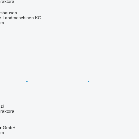
raktora
eshausen
er Landmaschinen KG
em
zł
raktora
ter GmbH
em