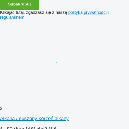
Subskrubuj
Klikając tutaj, zgadzasz się z naszą
polityką prywatności
i
regulaminem
.
3
Alkana / suszony korzeń alkany
4 USD / kg
≈ 14,91 zł
≈ 3,46 €