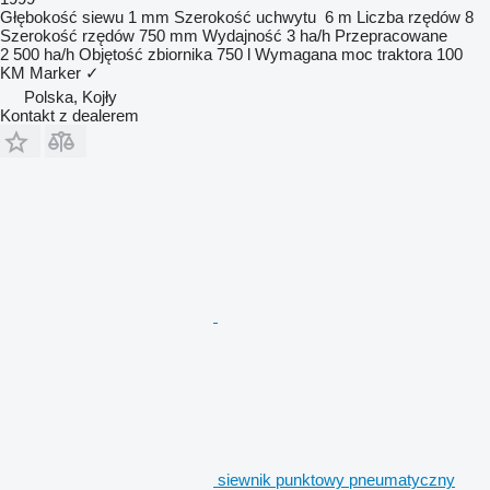
Głębokość siewu
1 mm
Szerokość uchwytu
6 m
Liczba rzędów
8
Szerokość rzędów
750 mm
Wydajność
3 ha/h
Przepracowane
2 500 ha/h
Objętość zbiornika
750 l
Wymagana moc traktora
100
KM
Marker
✓
Polska, Kojły
Kontakt z dealerem
siewnik punktowy pneumatyczny