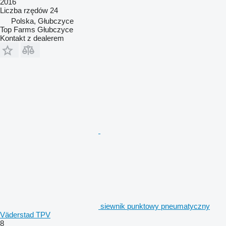
2016
Liczba rzędów
24
Polska, Głubczyce
Top Farms Głubczyce
Kontakt z dealerem
siewnik punktowy pneumatyczny
Väderstad TPV
8