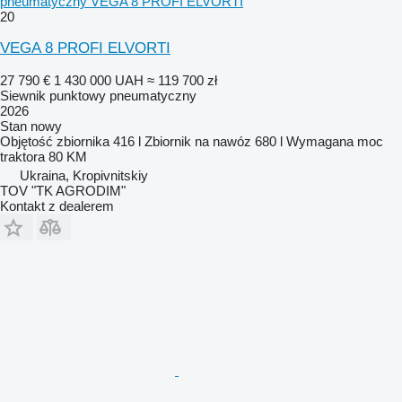
pneumatyczny VEGA 8 PROFI ELVORTI
20
VEGA 8 PROFI ELVORTI
27 790 €
1 430 000 UAH
≈ 119 700 zł
Siewnik punktowy pneumatyczny
2026
Stan
nowy
Objętość zbiornika
416 l
Zbiornik na nawóz
680 l
Wymagana moc
traktora
80 KM
Ukraina, Kropivnitskiy
TOV "TK AGRODIM"
Kontakt z dealerem