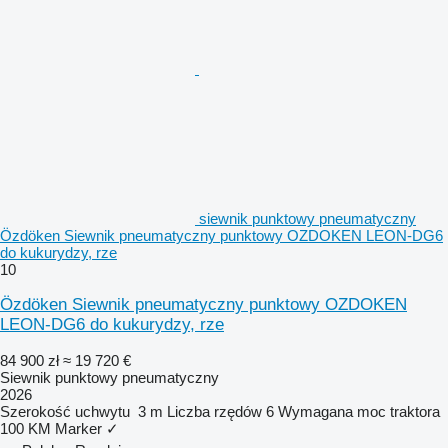
siewnik punktowy pneumatyczny
Özdöken Siewnik pneumatyczny punktowy OZDOKEN LEON-DG6
do kukurydzy, rze
10
Özdöken Siewnik pneumatyczny punktowy OZDOKEN
LEON-DG6 do kukurydzy, rze
84 900 zł
≈ 19 720 €
Siewnik punktowy pneumatyczny
2026
Szerokość uchwytu
3 m
Liczba rzędów
6
Wymagana moc traktora
100 KM
Marker
✓