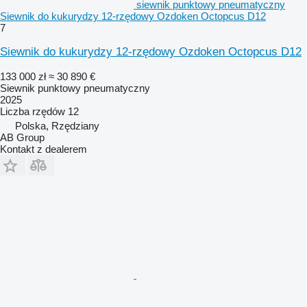
siewnik punktowy pneumatyczny
Siewnik do kukurydzy 12-rzędowy Ozdoken Octopcus D12
7
Siewnik do kukurydzy 12-rzędowy Ozdoken Octopcus D12
133 000 zł
≈ 30 890 €
Siewnik punktowy pneumatyczny
2025
Liczba rzędów
12
Polska, Rzędziany
AB Group
Kontakt z dealerem