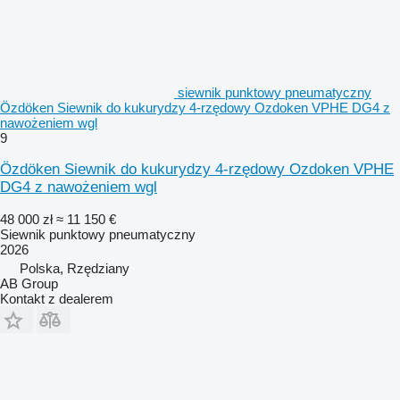
siewnik punktowy pneumatyczny
Özdöken Siewnik do kukurydzy 4-rzędowy Ozdoken VPHE DG4 z
nawożeniem wgl
9
Özdöken Siewnik do kukurydzy 4-rzędowy Ozdoken VPHE
DG4 z nawożeniem wgl
48 000 zł
≈ 11 150 €
Siewnik punktowy pneumatyczny
2026
Polska, Rzędziany
AB Group
Kontakt z dealerem