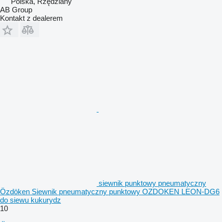
Polska, Rzędziany
AB Group
Kontakt z dealerem
siewnik punktowy pneumatyczny
Özdöken Siewnik pneumatyczny punktowy OZDOKEN LEON-DG6
do siewu kukurydz
10