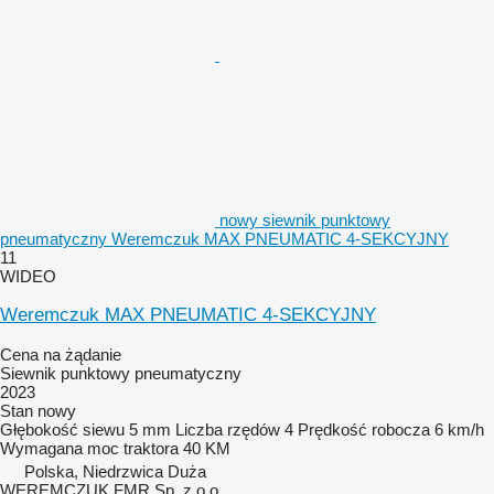
nowy siewnik punktowy
pneumatyczny Weremczuk MAX PNEUMATIC 4-SEKCYJNY
11
WIDEO
Weremczuk MAX PNEUMATIC 4-SEKCYJNY
Cena na żądanie
Siewnik punktowy pneumatyczny
2023
Stan
nowy
Głębokość siewu
5 mm
Liczba rzędów
4
Prędkość robocza
6 km/h
Wymagana moc traktora
40 KM
Polska, Niedrzwica Duża
WEREMCZUK FMR Sp. z o.o.