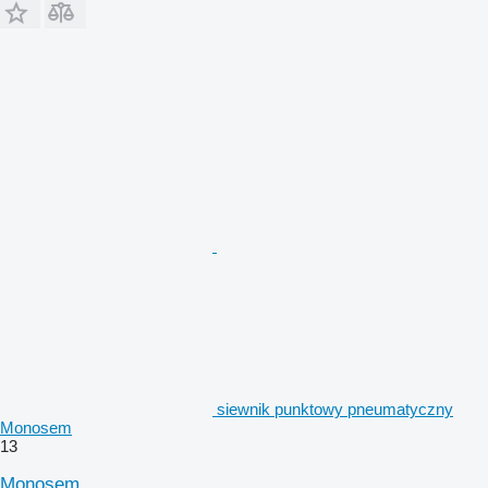
siewnik punktowy pneumatyczny
Monosem
13
Monosem