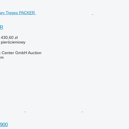
ER
 430,60 zł
ł pierścieniowy
 Center GmbH Auction
em
-900