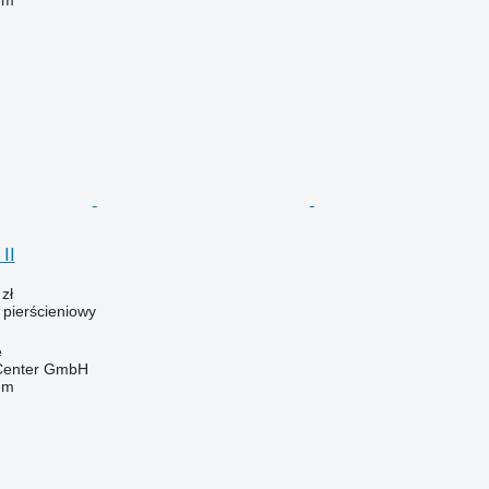
em
II
zł
ł pierścieniowy
e
 Center GmbH
em