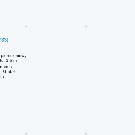
733)
ł pierścieniowy
tu
1,6 m
enhaus
o. GmbH
em