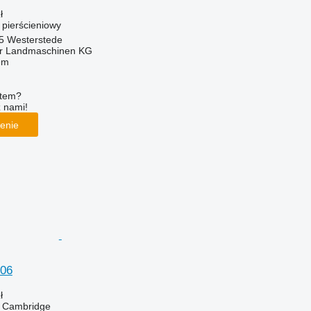
ł
ł pierścieniowy
5 Westerstede
er Landmaschinen KG
em
ętem?
z nami!
enie
006
ł
ał Cambridge