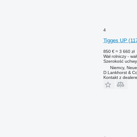
4
Tigges UP
(11
850 €
≈ 3 660 zł
Wał rolniczy - wa
Szerokość uchwy
Niemcy, Neu
D.Lankhorst & C
Kontakt z dealer