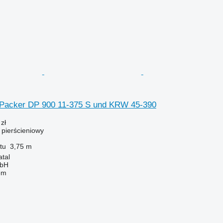
 Packer DP 900 11-375 S und KRW 45-390
zł
ł pierścieniowy
tu
3,75 m
tal
mbH
em