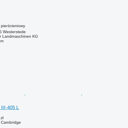
ł pierścieniowy
5 Westerstede
er Landmaschinen KG
em
III-405 L
zł
ał Cambridge