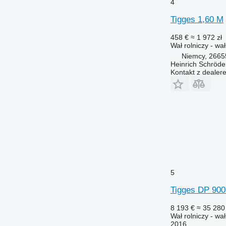
4
Tigges 1,60 M
458 €
≈ 1 972 zł
Wał rolniczy - wa
Niemcy, 2665
Heinrich Schröd
Kontakt z dealer
5
Tigges DP 900 
8 193 €
≈ 35 280 
Wał rolniczy - w
2016