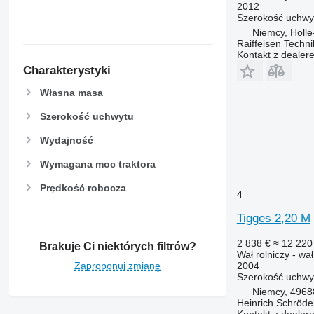
2012
Szerokość uchwy
Niemcy, Holle
Raiffeisen Techn
Kontakt z dealer
Charakterystyki
Własna masa
Szerokość uchwytu
Wydajność
Wymagana moc traktora
Prędkość robocza
4
Tigges 2,20 M
2 838 €
≈ 12 220 
Brakuje Ci niektórych filtrów?
Wał rolniczy - wa
Zaproponuj zmianę
2004
Szerokość uchwy
Niemcy, 4968
Heinrich Schröd