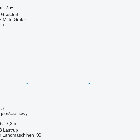
tu
3 m
-Grasdorf
ik Mitte GmbH
em
zł
ł pierścieniowy
tu
2,2 m
8 Lastrup
er Landmaschinen KG