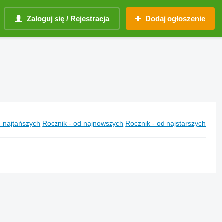
Zaloguj się / Rejestracja
Dodaj ogłoszenie
 najtańszych
Rocznik - od najnowszych
Rocznik - od najstarszych