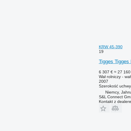
KRW 45-390
19
Tigges Tigges
6 307 €
≈ 27 160 
Wał rolniczy - wa
2007
Szerokość uchwy
Niemcy, Jahna
S&L Connect G
Kontakt z dealer