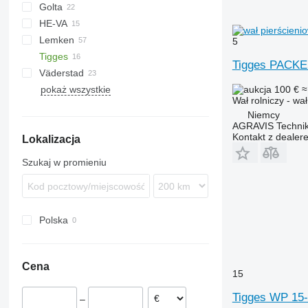
Golta
10
KW
BW
Tiger Mate
Minimax
HE-VA
Multiflex
Lemken
Cultro
Vari-Master
5
Tigges
Optipack
VarioPack
Lion
Dupe
Tigges PACK
Väderstad
Zirkon
Synkro
KL
KZK
pokaż wszystkie
Carrier
100 €
≈
Wał rolniczy - wa
Rexius
Niemcy
Rollex
AGRAVIS Technik
Kontakt z dealer
Lokalizacja
Szukaj w promieniu
Polska
Cena
15
Tigges WP 15
–