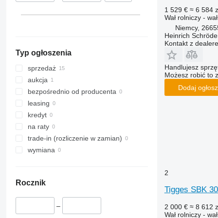
1 529 €
≈ 6 584 z
Wał rolniczy - wa
Niemcy, 2665
Heinrich Schröd
Kontakt z dealer
Typ ogłoszenia
Handlujesz sprz
sprzedaż
Możesz robić to 
aukcja
Dodaj ogłosz
bezpośrednio od producenta
leasing
kredyt
na raty
trade-in (rozliczenie w zamian)
wymiana
2
Rocznik
Tigges SBK 3
–
2 000 €
≈ 8 612 z
Wał rolniczy - w