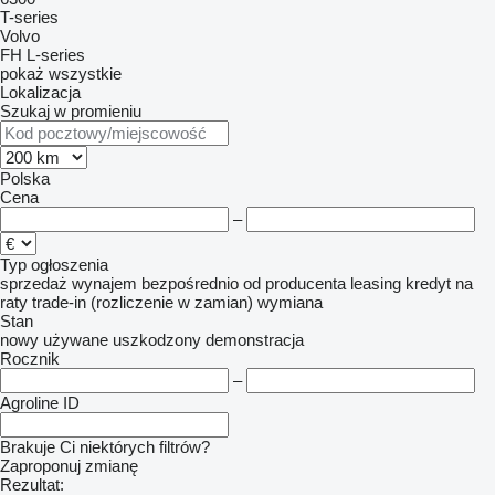
T-series
Volvo
FH
L-series
pokaż wszystkie
Lokalizacja
Szukaj w promieniu
Polska
Cena
–
Typ ogłoszenia
sprzedaż
wynajem
bezpośrednio od producenta
leasing
kredyt
na
raty
trade-in (rozliczenie w zamian)
wymiana
Stan
nowy
używane
uszkodzony
demonstracja
Rocznik
–
Agroline ID
Brakuje Ci niektórych filtrów?
Zaproponuj zmianę
Rezultat: