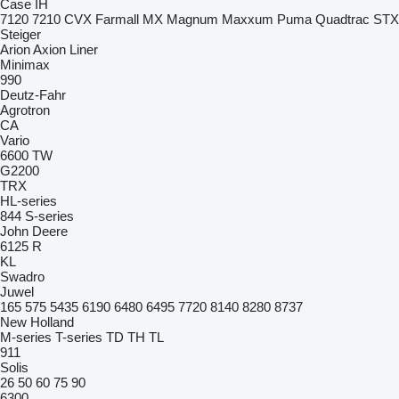
Case IH
7120
7210
CVX
Farmall
MX
Magnum
Maxxum
Puma
Quadtrac
STX
Steiger
Arion
Axion
Liner
Minimax
990
Deutz-Fahr
Agrotron
CA
Vario
6600
TW
G2200
TRX
HL-series
844
S-series
John Deere
6125 R
KL
Swadro
Juwel
165
575
5435
6190
6480
6495
7720
8140
8280
8737
New Holland
M-series
T-series
TD
TH
TL
911
Solis
26
50
60
75
90
6300