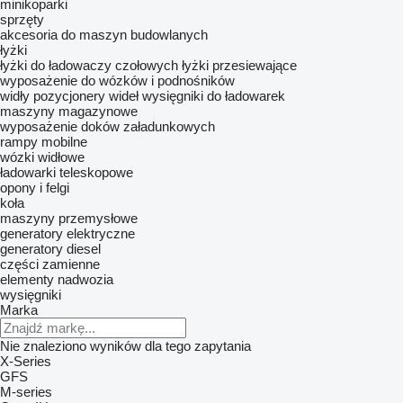
minikoparki
sprzęty
akcesoria do maszyn budowlanych
łyżki
łyżki do ładowaczy czołowych
łyżki przesiewające
wyposażenie do wózków i podnośników
widły
pozycjonery wideł
wysięgniki do ładowarek
maszyny magazynowe
wyposażenie doków załadunkowych
rampy mobilne
wózki widłowe
ładowarki teleskopowe
opony i felgi
koła
maszyny przemysłowe
generatory elektryczne
generatory diesel
części zamienne
elementy nadwozia
wysięgniki
Marka
Nie znaleziono wyników dla tego zapytania
X-Series
GFS
M-series