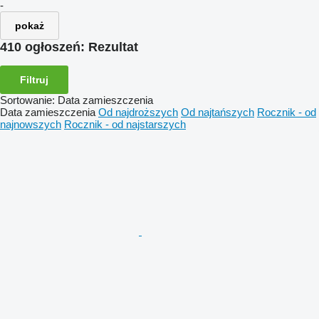
-
pokaż
410 ogłoszeń:
Rezultat
Filtruj
Sortowanie
:
Data zamieszczenia
Data zamieszczenia
Od najdroższych
Od najtańszych
Rocznik - od
najnowszych
Rocznik - od najstarszych