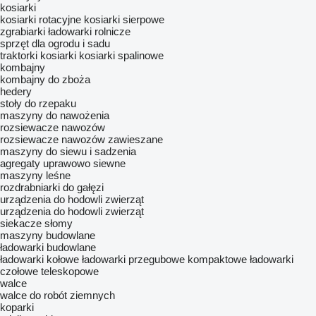
kosiarki
kosiarki rotacyjne
kosiarki sierpowe
zgrabiarki
ładowarki rolnicze
sprzęt dla ogrodu i sadu
traktorki kosiarki
kosiarki spalinowe
kombajny
kombajny do zboża
hedery
stoły do rzepaku
maszyny do nawożenia
rozsiewacze nawozów
rozsiewacze nawozów zawieszane
maszyny do siewu i sadzenia
agregaty uprawowo siewne
maszyny leśne
rozdrabniarki do gałęzi
urządzenia do hodowli zwierząt
urządzenia do hodowli zwierząt
siekacze słomy
maszyny budowlane
ładowarki budowlane
ładowarki kołowe
ładowarki przegubowe kompaktowe
ładowarki
czołowe teleskopowe
walce
walce do robót ziemnych
koparki