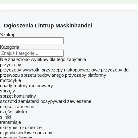
Ogłoszenia Lintrup Maskinhandel
Szukaj
Kategoria
Nie znaleziono wyników dla tego zapytania
przyczepy
przyczepy wywrotki
przyczepy niskopodwoziowe
przyczepy do
przewozu sprzętu budowlanego
przyczepy platformy
motocykle
quady
motory
motorowery
sprzęty
sprzęt komunalny
szczotki zamiatarki
posypywarki zawieszane
części zamienne
części silnika
silniki
transmisje
skrzynie rozdzielcze
ciągniki siodłowe
naczepy
naczepy furgony