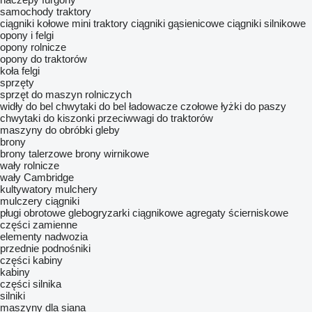
samochody
traktory
ciągniki kołowe
mini traktory
ciągniki gąsienicowe
ciągniki silnikowe
opony i felgi
opony rolnicze
opony do traktorów
koła
felgi
sprzęty
sprzęt do maszyn rolniczych
widły do bel
chwytaki do bel
ładowacze czołowe
łyżki do paszy
chwytaki do kiszonki
przeciwwagi do traktorów
maszyny do obróbki gleby
brony
brony talerzowe
brony wirnikowe
wały rolnicze
wały Cambridge
kultywatory
mulchery
mulczery ciągniki
pługi obrotowe
glebogryzarki ciągnikowe
agregaty ścierniskowe
części zamienne
elementy nadwozia
przednie podnośniki
części kabiny
kabiny
części silnika
silniki
maszyny dla siana