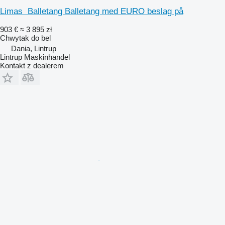
Limas Balletang Balletang med EURO beslag på
903 €
≈ 3 895 zł
Chwytak do bel
Dania, Lintrup
Lintrup Maskinhandel
Kontakt z dealerem