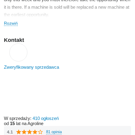
it is there. If a machine is sold will be replaced a new machine at
the earliest opportunity.
Rozwiń
Kontakt
Zweryfikowany sprzedawca
W sprzedaży:
410 ogłoszeń
od
15
lat na Agroline
4.1
81 opinia