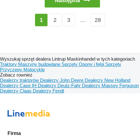
Następna
2
3
…
28
1
Wyszukaj sprzęt dealera Lintrup Maskinhandel w tych kategoriach
Traktory
Maszyny budowlane
Sprzęty
Opony i felgi
Sprzęty
Przyczepy
Motocykle
Zobacz rowniez
Dealerzy traktorów
Dealerzy John Deere
Dealerzy New Holland
Dealerzy Case IH
Dealerzy Deutz-Fahr
Dealerzy Massey Ferguson
Dealerzy Claas
Dealerzy Fendt
Firma