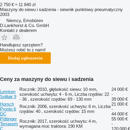
2 750 €
≈ 11 840 zł
Maszyny do siewu i sadzenia - siewnik punktowy pneumatyczny
2003
Niemcy, Emsbüren
D.Lankhorst & Co. GmbH
Kontakt z dealerem
Handlujesz sprzętem?
Możesz robić to z nami!
Dodaj ogłoszenie
Ceny za maszyny do siewu i sadzenia
Rocznik: 2010, głębokość siewu: 10 mm,
24 000 €
Lemken
szerokość uchwytu: 4 - 6 m, Liczba rzędów: 22
-
Solitair 9
- 36 , szerokość rzędów: 69 - 130 mm
39 000 €
Horsch
21 000 €
Rocznik: 2006, szerokość uchwytu: 6 m, Liczba
Pronto 6
-
rzędów: 40 , szerokość rzędów: 15 mm
DC
44 000 €
Pöttinger
55 000 €
Rocznik: 2017, szerokość uchwytu: 4 m,
Terrasem
-
wymagana moc traktora: 190 KM
C
120 000 €