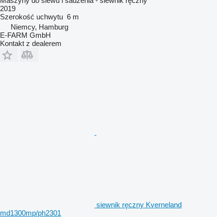
Maszyny do siewu i sadzenia - siewnik ręczny
2019
Szerokość uchwytu
6 m
Niemcy, Hamburg
E-FARM GmbH
Kontakt z dealerem
siewnik ręczny Kverneland
md1300mp/ph2301