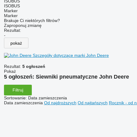
ISOBUS
ISOBUS
Marker
Marker
Brakuje Ci niektórych filtrów?
Zaproponuj zmianę
Rezultat:
-
pokaż
Szczegóły dotyczące marki John Deere
Rezultat:
5 ogłoszeń
Pokaż
5 ogłoszeń:
Siewniki pneumatyczne John Deere
Filtruj
Sortowanie
:
Data zamieszczenia
Data zamieszczenia
Od najdroższych
Od najtańszych
Rocznik - od 