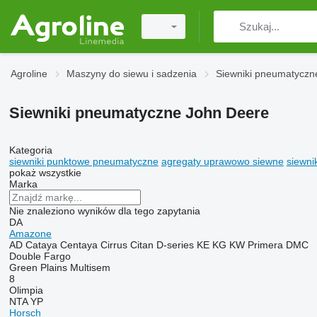
Agroline
Maszyny do siewu i sadzenia
Siewniki pneumatyczn
Siewniki pneumatyczne John Deere
Kategoria
siewniki punktowe pneumatyczne
agregaty uprawowo siewne
siewni
pokaż wszystkie
Marka
Nie znaleziono wyników dla tego zapytania
DA
Amazone
AD
Cataya
Centaya
Cirrus
Citan
D-series
KE
KG
KW
Primera DMC
Double
Fargo
Green Plains
Multisem
8
Olimpia
NTA
YP
Horsch