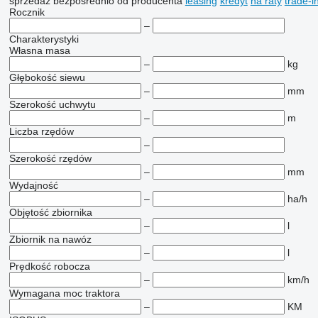
sprzedaż
bezpośrednio od producenta
leasing
kredyt
na raty
trade-i
Rocznik
–
Charakterystyki
Własna masa
–
kg
Głębokość siewu
–
mm
Szerokość uchwytu
–
m
Liczba rzędów
–
Szerokość rzędów
–
mm
Wydajność
–
ha/h
Objętość zbiornika
–
l
Zbiornik na nawóz
–
l
Prędkość robocza
–
km/h
Wymagana moc traktora
–
KM