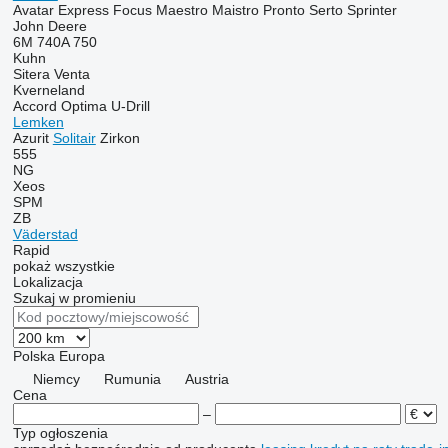
Avatar
Express
Focus
Maestro
Maistro
Pronto
Serto
Sprinter
John Deere
6M
740A
750
Kuhn
Sitera
Venta
Kverneland
Accord
Optima
U-Drill
Lemken
Azurit
Solitair
Zirkon
555
NG
Xeos
SPM
ZB
Väderstad
Rapid
pokaż wszystkie
Lokalizacja
Szukaj w promieniu
Polska
Europa
Niemcy
Rumunia
Austria
Cena
–
Typ ogłoszenia