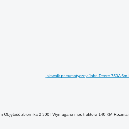
siewnik pneumatyczny John Deere 750A 6m in
mm
Objętość zbiornika
2 300 l
Wymagana moc traktora
140 KM
Rozmiar