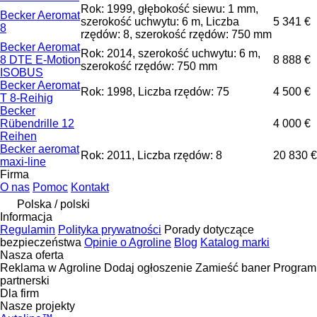
Rok: 1999, głębokość siewu: 1 mm,
Becker Aeromat
szerokość uchwytu: 6 m, Liczba
5 341 €
8
rzędów: 8, szerokość rzędów: 750 mm
Becker Aeromat
Rok: 2014, szerokość uchwytu: 6 m,
8 DTE E-Motion
8 888 €
szerokość rzędów: 750 mm
ISOBUS
Becker Aeromat
Rok: 1998, Liczba rzędów: 75
4 500 €
T 8-Reihig
Becker
Rübendrille 12
4 000 €
Reihen
Becker aeromat
Rok: 2011, Liczba rzędów: 8
20 830 €
maxi-line
Firma
O nas
Pomoc
Kontakt
Polska / polski
Informacja
Regulamin
Polityka prywatności
Porady dotyczące
bezpieczeństwa
Opinie o Agroline
Blog
Katalog marki
Nasza oferta
Reklama w Agroline
Dodaj ogłoszenie
Zamieść baner
Program
partnerski
Dla firm
Nasze projekty