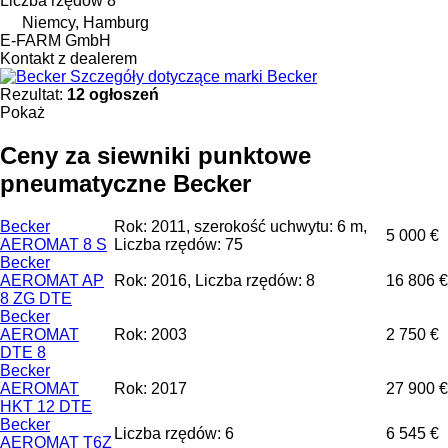
Liczba rzędów
8
Niemcy, Hamburg
E-FARM GmbH
Kontakt z dealerem
Szczegóły dotyczące marki Becker
Rezultat:
12 ogłoszeń
Pokaż
Ceny za siewniki punktowe
pneumatyczne Becker
Becker
Rok: 2011, szerokość uchwytu: 6 m,
5 000 €
AEROMAT 8 S
Liczba rzędów: 75
Becker
AEROMAT AP
Rok: 2016, Liczba rzędów: 8
16 806 €
8 ZG DTE
Becker
AEROMAT
Rok: 2003
2 750 €
DTE 8
Becker
AEROMAT
Rok: 2017
27 900 €
HKT 12 DTE
Becker
Liczba rzędów: 6
6 545 €
AEROMAT T6Z