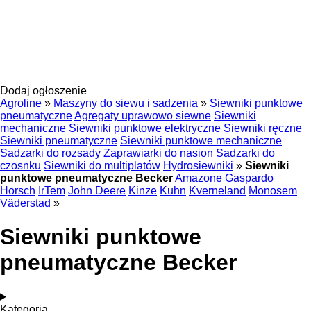
Dodaj ogłoszenie
Agroline
»
Maszyny do siewu i sadzenia
»
Siewniki punktowe
pneumatyczne
Agregaty uprawowo siewne
Siewniki
mechaniczne
Siewniki punktowe elektryczne
Siewniki ręczne
Siewniki pneumatyczne
Siewniki punktowe mechaniczne
Sadzarki do rozsady
Zaprawiarki do nasion
Sadzarki do
czosnku
Siewniki do multiplatów
Hydrosiewniki
»
Siewniki
punktowe pneumatyczne Becker
Amazone
Gaspardo
Horsch
IrTem
John Deere
Kinze
Kuhn
Kverneland
Monosem
Väderstad
»
Siewniki punktowe
pneumatyczne Becker
Kategoria