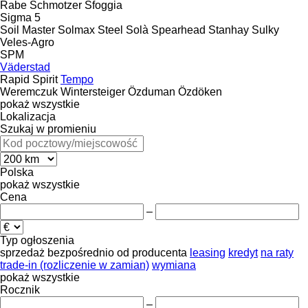
Rabe
Schmotzer
Sfoggia
Sigma 5
Soil Master
Solmax Steel
Solà
Spearhead
Stanhay
Sulky
Veles-Agro
SPM
Väderstad
Rapid
Spirit
Tempo
Weremczuk
Wintersteiger
Özduman
Özdöken
pokaż wszystkie
Lokalizacja
Szukaj w promieniu
Polska
pokaż wszystkie
Cena
–
Typ ogłoszenia
sprzedaż
bezpośrednio od producenta
leasing
kredyt
na raty
trade-in (rozliczenie w zamian)
wymiana
pokaż wszystkie
Rocznik
–