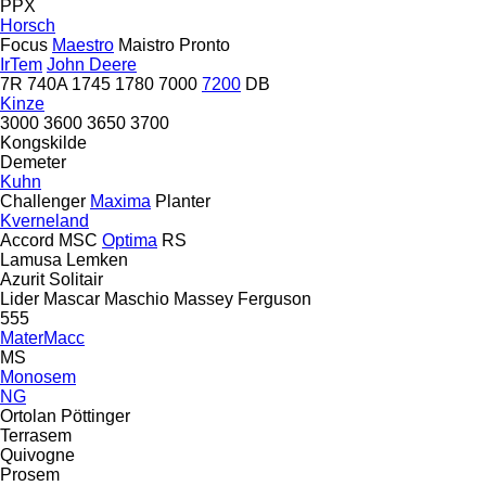
PPX
Horsch
Focus
Maestro
Maistro
Pronto
IrTem
John Deere
7R
740A
1745
1780
7000
7200
DB
Kinze
3000
3600
3650
3700
Kongskilde
Demeter
Kuhn
Challenger
Maxima
Planter
Kverneland
Accord
MSC
Optima
RS
Lamusa
Lemken
Azurit
Solitair
Lider
Mascar
Maschio
Massey Ferguson
555
MaterMacc
MS
Monosem
NG
Ortolan
Pöttinger
Terrasem
Quivogne
Prosem