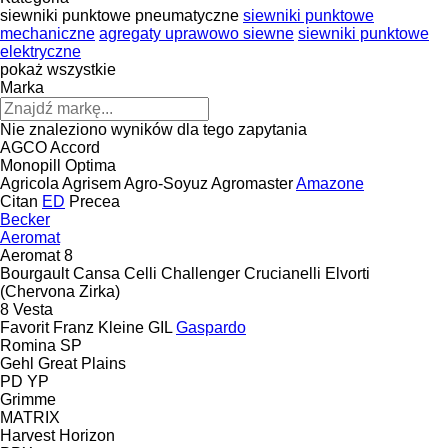
siewniki punktowe pneumatyczne
siewniki punktowe
mechaniczne
agregaty uprawowo siewne
siewniki punktowe
elektryczne
pokaż wszystkie
Marka
Nie znaleziono wyników dla tego zapytania
AGCO
Accord
Monopill
Optima
Agricola
Agrisem
Agro-Soyuz
Agromaster
Amazone
Citan
ED
Precea
Becker
Aeromat
Aeromat 8
Bourgault
Cansa
Celli
Challenger
Crucianelli
Elvorti
(Chervona Zirka)
8
Vesta
Favorit
Franz Kleine
GIL
Gaspardo
Romina
SP
Gehl
Great Plains
PD
YP
Grimme
MATRIX
Harvest
Horizon