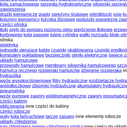
koła zamachowego
sprzęgła hydrokinetyczne
siłowniki sprzęgł
zawieszenia
drążki kierownicze
piasty
sprężyny śrubowe
silentblocki
osie
ł
kolumny kierownicy
łożyska ślizgowe
poduszki powietrzne zaw
części silnika
tłoki
pręty do pomiaru poziomu oleju
pierścienie tłokowe
przew
korbowego
koła pasowe
tuleje cylindra
wałki rozrządu
bloki sil
silnika
elektryka
jednostki sterujące
kable
czujniki
okablowania
czujniki prędkoś
komputery pokładowe
bezpieczniki
silniki elektryczne
świece 
układy hamulcowe
przewody hamulcowe
membrany siłownika hamulcowego
szcz
hamulca ręcznego
rozpieraki hamulców
dźwignie rozpieraka
i
hydraulika
węże wysokociśnieniowe
filtry hydrauliczne
rozdzielacze hydra
wielotłoczkowe
zbiorniki hydrauliczne
akumulatory hydrauliczn
pneumatyka
węże gumowe
zawory elektromagnetyczne
zawory pneumatyc
części kabiny
oblicowania
inne części do kabiny
części robocze
wały
koła łańcuchowe
tarcze
zasuwy
inne elementy robocze
układy chłodzenia
rury chłodzenia
pompy chłodzenia silnika
inne części do układ