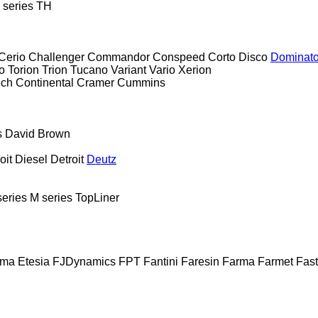
 series
TH
Cerio
Challenger
Commandor
Conspeed
Corto
Disco
Dominato
o
Torion
Trion
Tucano
Variant
Vario
Xerion
ech
Continental
Cramer
Cummins
s
David Brown
oit Diesel
Detroit
Deutz
series
M series
TopLiner
sma
Etesia
FJDynamics
FPT
Fantini
Faresin
Farma
Farmet
Fast