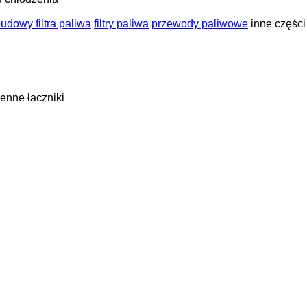
udowy filtra paliwa
filtry paliwa
przewody paliwowe
inne częśc
ienne
łaczniki