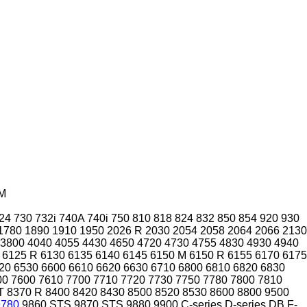
M
24
730
732i
740A
740i
750
810
818
824
832
850
854
920
930
1780
1890
1910
1950
2026 R
2030
2054
2058
2064
2066
2130
3800
4040
4055
4430
4650
4720
4730
4755
4830
4930
4940
6125 R
6130
6135
6140
6145
6150 M
6150 R
6155
6170
6175
20
6530
6600
6610
6620
6630
6710
6800
6810
6820
6830
00
7600
7610
7700
7710
7720
7730
7750
7780
7800
7810
T
8370 R
8400
8420
8430
8500
8520
8530
8600
8800
9500
9780
9860 STS
9870 STS
9880
9900
C-series
D-series
DB
F-