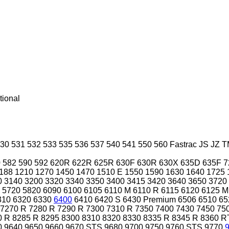
tional
30
531
532
533
535
536
537
540
541
550
560
Fastrac
JS
JZ
T
0
582
590
592
620R
622R
625R
630F
630R
630X
635D
635F
7
188
1210
1270
1450
1470
1510 E
1550
1590
1630
1640
1725
0
3140
3200
3320
3340
3350
3400
3415
3420
3640
3650
3720
5720
5820
6090
6100
6105
6110 M
6110 R
6115
6120
6125 M
310
6320
6330
6400
6410
6420 S
6430 Premium
6506
6510
65
7270 R
7280 R
7290 R
7300
7310 R
7350
7400
7430
7450
75
0 R
8285 R
8295
8300
8310
8320
8330
8335 R
8345 R
8360 R
0
9640
9650
9660
9670 STS
9680
9700
9750
9760 STS
9770