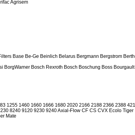
rifac
Agrisem
ilters
Base
Be-Ge
Beinlich
Belarus
Bergmann
Bergstrom
Bert
si
BorgWarner
Bosch Rexroth
Bosch
Boschung
Boss
Bourgault
83
1255
1460
1660
1666
1680
2020
2166
2188
2366
2388
42
8230
8240
9120
9230
9240
Axial-Flow
CF
CS
CVX
Ecolo Tiger
ger Mate