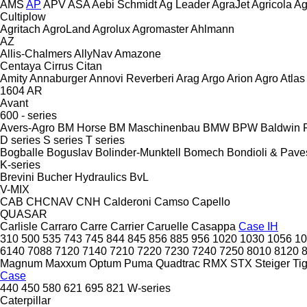
AMS
AP
APV
ASA
Aebi Schmidt
Ag Leader
AgraJet
Agricola
Ag
Cultiplow
Agritach
AgroLand
Agrolux
Agromaster
Ahlmann
AZ
Allis-Chalmers
AllyNav
Amazone
Centaya
Cirrus
Citan
Amity
Annaburger
Annovi Reverberi
Arag
Argo
Arion Agro
Atlas
1604
AR
Avant
600 - series
Avers-Agro
BM Horse
BM Maschinenbau
BMW
BPW
Baldwin F
D series
S series
T series
Bogballe
Boguslav
Bolinder-Munktell
Bomech
Bondioli & Pave
K-series
Brevini
Bucher Hydraulics
BvL
V-MIX
CAB
CHCNAV
CNH
Calderoni
Camso
Capello
QUASAR
Carlisle
Carraro
Carre
Carrier
Caruelle
Casappa
Case IH
310
500
535
743
745
844
845
856
885
956
1020
1030
1056
10
6140
7088
7120
7140
7210
7220
7230
7240
7250
8010
8120
Magnum
Maxxum
Optum
Puma
Quadtrac
RMX
STX
Steiger
Ti
Case
440
450
580
621
695
821
W-series
Caterpillar