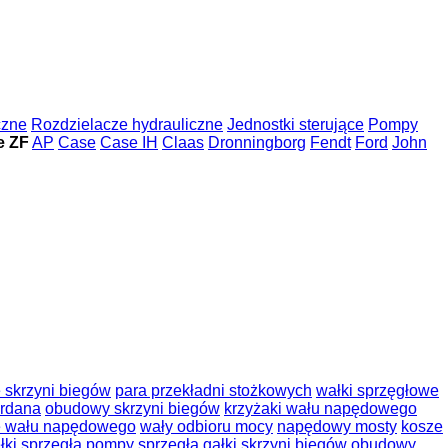
czne
Rozdzielacze hydrauliczne
Jednostki sterujące
Pompy
e ZF
AP
Case
Case IH
Claas
Dronningborg
Fendt
Ford
John
 skrzyni biegów
para przekładni stożkowych
wałki sprzęgłowe
ardana
obudowy skrzyni biegów
krzyżaki wału napędowego
e wału napędowego
wały odbioru mocy
napędowy mosty
kosze
łki sprzęgła
pompy sprzęgła
gałki skrzyni biegów
obudowy