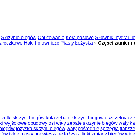
Skrzynie biegów
Oblicowania
Koła pasowe
Siłowniki hydrauli
ałeczkowe
Haki holownicze
Piasty
Łożyska
»
Części zamienn
czelki skrzyni biegów
koła zębate skrzyni biegów
uszczelniacze
ki wyjściowe
obudowy osi
wały zębate
skrzynie biegów
wały k
 biegów
łożyska skrzyni biegów
wały pośrednie
sprzęgła
flansz
egów
tylne mosty
podwieszane łożyska
linki zmiany biegów
wide