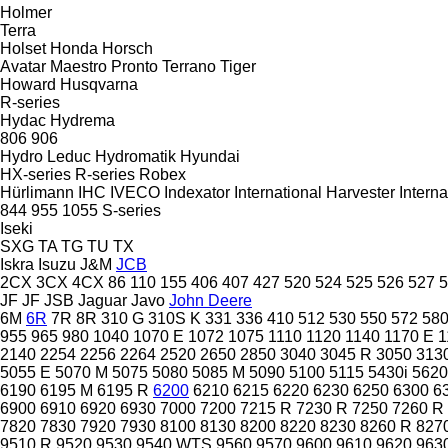
Holmer
Terra
Holset
Honda
Horsch
Avatar
Maestro
Pronto
Terrano
Tiger
Howard
Husqvarna
R-series
Hydac
Hydrema
806
906
Hydro Leduc
Hydromatik
Hyundai
HX-series
R-series
Robex
Hürlimann
IHC
IVECO
Indexator
International Harvester
Interna
844
955
1055
S-series
Iseki
SXG
TA
TG
TU
TX
Iskra
Isuzu
J&M
JCB
2CX
3CX
4CX
86
110
155
406
407
427
520
524
525
526
527
5
JF
JF
JSB
Jaguar
Javo
John Deere
6M
6R
7R
8R
310 G
310S K
331
336
410
512
530
550
572
58
955
965
980
1040
1070 E
1072
1075
1110
1120
1140
1170 E
1
2140
2254
2256
2264
2520
2650
2850
3040
3045 R
3050
313
5055 E
5070 M
5075
5080
5085 M
5090
5100
5115
5430i
5620
6190
6195 M
6195 R
6200
6210
6215
6220
6230
6250
6300
6
6900
6910
6920
6930
7000
7200
7215 R
7230 R
7250
7260 R
7820
7830
7920
7930
8100
8130
8200
8220
8230
8260 R
827
9510 R
9520
9530
9540 WTS
9560
9570
9600
9610
9620
963