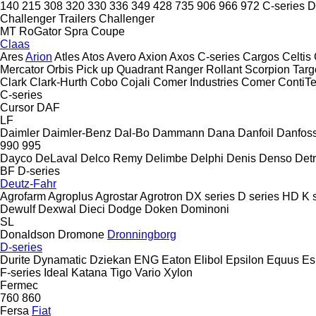
140
215
308
320
330
336
349
428
735
906
966
972
C-series
D
Challenger Trailers
Challenger
MT
RoGator
Spra Coupe
Claas
Ares
Arion
Atles
Atos
Avero
Axion
Axos
C-series
Cargos
Celtis
Mercator
Orbis
Pick up
Quadrant
Ranger
Rollant
Scorpion
Targ
Clark
Clark-Hurth
Cobo
Cojali
Comer Industries
Comer
ContiT
C-series
Cursor
DAF
LF
Daimler
Daimler-Benz
Dal-Bo
Dammann
Dana
Danfoil
Danfos
990
995
Dayco
DeLaval
Delco Remy
Delimbe
Delphi
Denis
Denso
Detr
BF
D-series
Deutz-Fahr
Agrofarm
Agroplus
Agrostar
Agrotron
DX series
D series
HD
K 
Dewulf
Dexwal
Dieci
Dodge
Doken
Dominoni
SL
Donaldson
Dromone
Dronningborg
D-series
Durite
Dynamatic
Dziekan
ENG
Eaton
Elibol
Epsilon
Equus
E
F-series
Ideal
Katana
Tigo
Vario
Xylon
Fermec
760
860
Fersa
Fiat