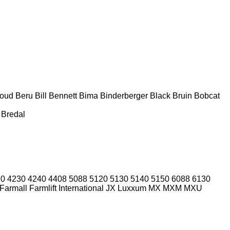
houd
Beru
Bill Bennett
Bima
Binderberger
Black Bruin
Bobcat
Bredal
10
4230
4240
4408
5088
5120
5130
5140
5150
6088
6130
Farmall
Farmlift
International
JX
Luxxum
MX
MXM
MXU