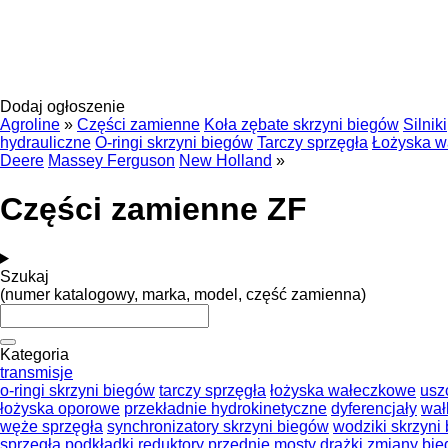
Dodaj ogłoszenie
Agroline
»
Części zamienne
Koła zębate skrzyni biegów
Silniki
hydrauliczne
O-ringi skrzyni biegów
Tarczy sprzęgła
Łożyska w
Deere
Massey Ferguson
New Holland
»
Części zamienne ZF
Szukaj
(numer katalogowy, marka, model, część zamienna)
Kategoria
transmisje
o-ringi skrzyni biegów
tarczy sprzęgła
łożyska wałeczkowe
usz
łożyska oporowe
przekładnie hydrokinetyczne
dyferencjały
wał
węże sprzęgła
synchronizatory skrzyni biegów
wodziki skrzyni
sprzęgła
podkładki
reduktory
przednie mosty
drążki zmiany bi