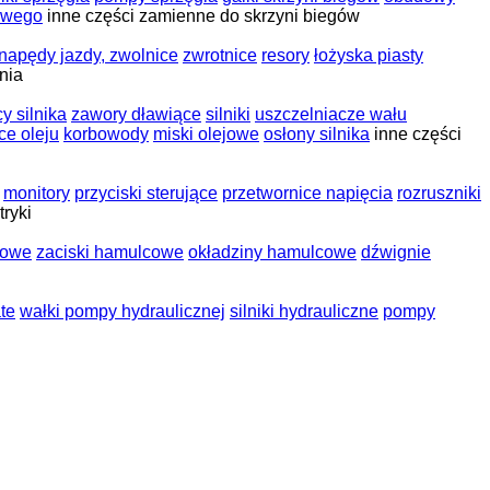
owego
inne części zamienne do skrzyni biegów
napędy jazdy, zwolnice
zwrotnice
resory
łożyska piasty
nia
y silnika
zawory dławiące
silniki
uszczelniacze wału
ce oleju
korbowody
miski olejowe
osłony silnika
inne części
monitory
przyciski sterujące
przetwornice napięcia
rozruszniki
tryki
cowe
zaciski hamulcowe
okładziny hamulcowe
dźwignie
te
wałki pompy hydraulicznej
silniki hydrauliczne
pompy