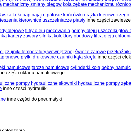
a
mechanizmy zmiany biegów
koła zębate mechanizmu różnic
ożyska
koła napinające
półosie
końcówki drążka kierowniczego
ieszenia
kierownice
uszczelniacze piasty
inne części zawiesze
ody olejowe
filtry oleju
mocowania
pompy oleju
uszczelki głowic
nika
kartery
zawory silnika
kolektory
obudowy filtra oleju
chłodni
ci
czujniki temperatury wewnętrznej
świece żarowe
przekaźniki
zapłonowe
płytki drukowane
czujniki kąta skrętu
inne części elek
ęki hamulcowe
tarcze hamulcowe
cylinderki koła
bębny hamul
nne części układu hamulcowego
uliczne
pompy hydrauliczne
siłowniki hydrauliczne
pompy zęba
e
inne części hydrauliki
zne
inne części do pneumatyki
u chłodzenia