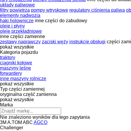
układy paliwowe
filtry powietrza
pompy wtryskowe
regulatory ciśnienia paliwa
ob
elementy nadwozia
haki holownicze
inne części do zabudowy
oleje i płyny
oleje przekładniowe
inne części zamienne
zestawy naprawczy
zaciski węży
instrukcje obsługi
części zam
pokaż wszystkie
Kategoria pojazdu
traktory
ciągniki kołowe
maszyny leśne
forwardery
inne maszyny rolnicze
pokaż wszystkie
Typ części zamiennej
oryginalna część zamienna
pokaż wszystkie
Marka
Nie znaleziono wyników dla tego zapytania
3M
A.TOM
ABC
AGCO
Challenger