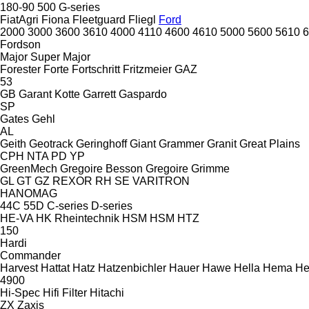
180-90
500
G-series
FiatAgri
Fiona
Fleetguard
Fliegl
Ford
2000
3000
3600
3610
4000
4110
4600
4610
5000
5600
5610
6
Fordson
Major
Super Major
Forester
Forte
Fortschritt
Fritzmeier
GAZ
53
GB
Garant Kotte
Garrett
Gaspardo
SP
Gates
Gehl
AL
Geith
Geotrack
Geringhoff
Giant
Grammer
Granit
Great Plains
CPH
NTA
PD
YP
GreenMech
Gregoire Besson
Gregoire
Grimme
GL
GT
GZ
REXOR
RH
SE
VARITRON
HANOMAG
44C
55D
C-series
D-series
HE-VA
HK Rheintechnik
HSM
HSM
HTZ
150
Hardi
Commander
Harvest
Hattat
Hatz
Hatzenbichler
Hauer
Hawe
Hella
Hema
He
4900
Hi-Spec
Hifi Filter
Hitachi
ZX
Zaxis