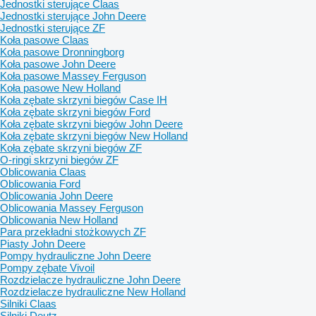
Jednostki sterujące Claas
Jednostki sterujące John Deere
Jednostki sterujące ZF
Koła pasowe Claas
Koła pasowe Dronningborg
Koła pasowe John Deere
Koła pasowe Massey Ferguson
Koła pasowe New Holland
Koła zębate skrzyni biegów Case IH
Koła zębate skrzyni biegów Ford
Koła zębate skrzyni biegów John Deere
Koła zębate skrzyni biegów New Holland
Koła zębate skrzyni biegów ZF
O-ringi skrzyni biegów ZF
Oblicowania Claas
Oblicowania Ford
Oblicowania John Deere
Oblicowania Massey Ferguson
Oblicowania New Holland
Para przekładni stożkowych ZF
Piasty John Deere
Pompy hydrauliczne John Deere
Pompy zębate Vivoil
Rozdzielacze hydrauliczne John Deere
Rozdzielacze hydrauliczne New Holland
Silniki Claas
Silniki Deutz