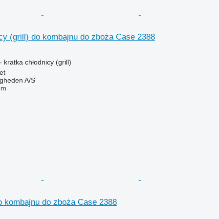
cy (grill) do kombajnu do zboża Case 2388
kratka chłodnicy (grill)
et
ingheden A/S
em
o kombajnu do zboża Case 2388