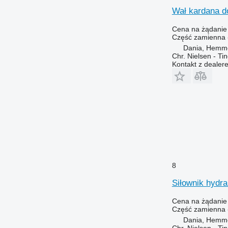
X-series
Wał kardana d
Z-series
Cena na żądanie
Część zamienna 
Dania, Hemm
Chr. Nielsen - T
Kontakt z dealer
8
Siłownik hydr
Cena na żądanie
Część zamienna -
Dania, Hemm