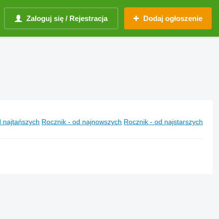
Zaloguj się / Rejestracja
Dodaj ogłoszenie
 najtańszych
Rocznik - od najnowszych
Rocznik - od najstarszych