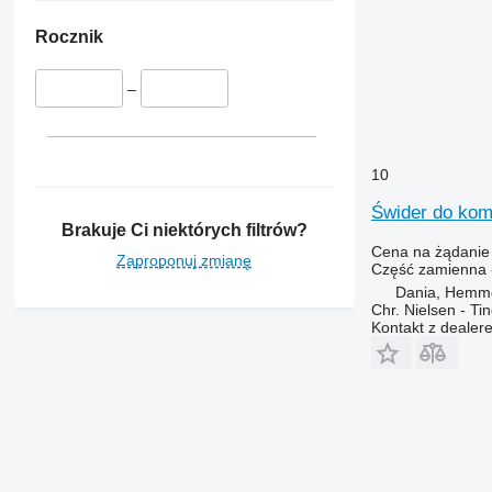
7400
7450
Rocznik
7500
7700
–
7780
7800
8200
10
8400
Świder do kom
8430
Brakuje Ci niektórych filtrów?
8600
Cena na żądanie
Zaproponuj zmianę
Część zamienna 
9500
Dania, Hemm
9540 WTS
Chr. Nielsen - T
9560
Kontakt z dealer
9570
9600
9610
9640
9650
9660