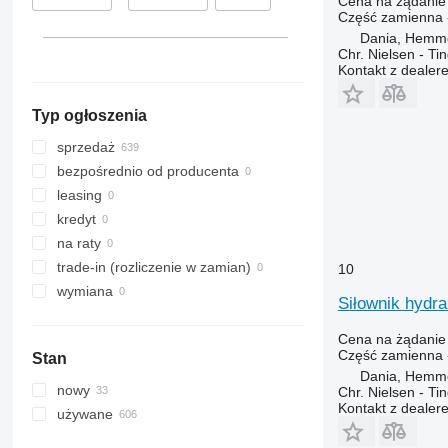
8120
1910
Cena na żądanie
Część zamienna -
8230
2030
Dania, Hemm
9120
2054
Chr. Nielsen - T
Kontakt z dealer
9230
2058
9240
2064
Typ ogłoszenia
Axial-Flow
2066
CF
2254
sprzedaż
STX
2256
bezpośrednio od producenta
2264
leasing
3040
kredyt
4040
na raty
5820
trade-in (rozliczenie w zamian)
10
6090
wymiana
Siłownik hydr
6620
7000
Cena na żądanie
Część zamienna -
Stan
7200
Dania, Hemm
7250
nowy
Chr. Nielsen - T
Kontakt z dealer
7300
używane
7350