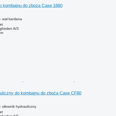
o kombajnu do zboża Case 1660
- wał kardana
et
ingheden A/S
em
auliczny do kombajnu do zboża Case CF80
 siłownik hydrauliczny
et