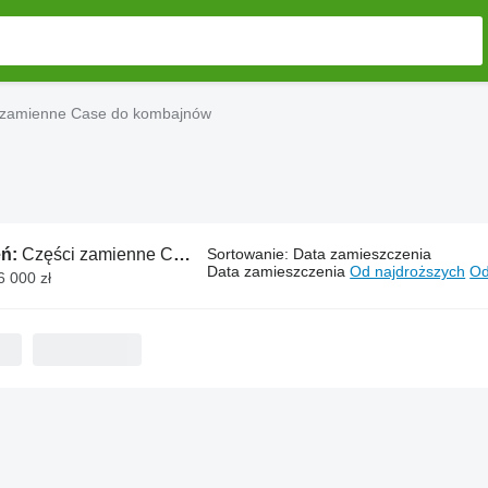
 zamienne Case do kombajnów
eń:
Części zamienne Case do kombajnów
Sortowanie
:
Data zamieszczenia
Data zamieszczenia
Od najdroższych
Od
 6 000 zł