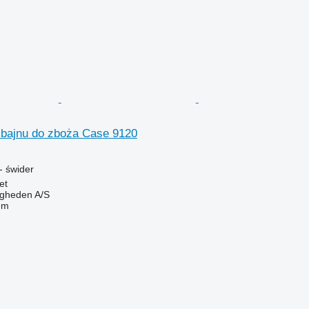
bajnu do zboża Case 9120
- świder
et
ingheden A/S
em