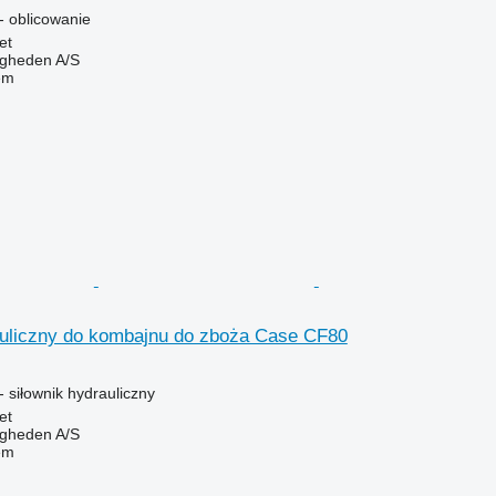
 oblicowanie
et
ingheden A/S
em
auliczny do kombajnu do zboża Case CF80
 siłownik hydrauliczny
et
ingheden A/S
em