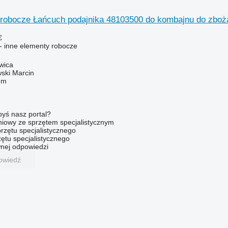
 robocze Łańcuch podajnika 48103500 do kombajnu do zbo
€
- inne elementy robocze
wica
ski Marcin
em
byś nasz portal?
niowy ze sprzętem specjalistycznym
rzętu specjalistycznego
ętu specjalistycznego
nej odpowiedzi
owiedź