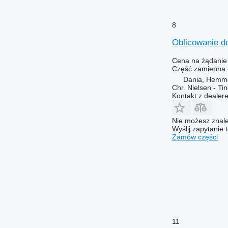
9670 STS
9680
8
9700
Oblicowanie d
9750
9760 STS
Cena na żądanie
Część zamienna -
9770
Dania, Hemm
9780
Chr. Nielsen - T
9860 STS
Kontakt z dealer
9870 STS
9880
Nie możesz znale
Wyślij zapytanie 
9900
Zamów części
C-series
H-series
JD
M-series
S-series
T-series
W-series
11