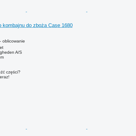
o kombajnu do zboża Case 1680
 oblicowanie
et
ingheden A/S
em
źć części?
teraz!