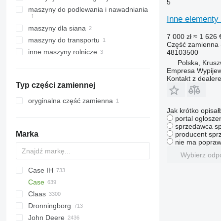
5
silniki elektryczne
maszyny do podlewania i nawadniania
kultywatory
inne części elektryki
Inne elementy
maszyny dla siana
7 000 zł
≈ 1 626 
maszyny do transportu
ładowarki rolnicze
Część zamienna 
inne maszyny rolnicze
48103500
Polska, Krusz
Empresa Wypijew
Kontakt z dealer
Typ części zamiennej
oryginalna część zamienna
Jak krótko opisał
portal ogłosze
sprzedawca sp
Marka
producent sprz
nie ma popraw
Wybierz odp
Case IH
Case
1460
Claas
1660
621
C-series
Dronningborg
1680
Arion
M series
621D
John Deere
2166
Avero
TopLiner
D-series
Ideal
6640
REXOR
4900
Terra
806