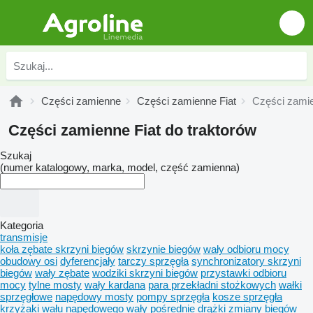
Części zamienne
Części zamienne Fiat
Części zamie
Części zamienne Fiat do traktorów
Szukaj
(numer katalogowy, marka, model, część zamienna)
Kategoria
transmisje
koła zębate skrzyni biegów
skrzynie biegów
wały odbioru mocy
obudowy osi
dyferencjały
tarczy sprzęgła
synchronizatory skrzyni
biegów
wały zębate
wodziki skrzyni biegów
przystawki odbioru
mocy
tylne mosty
wały kardana
para przekładni stożkowych
wałki
sprzęgłowe
napędowy mosty
pompy sprzęgła
kosze sprzęgła
krzyżaki wału napędowego
wały pośrednie
drążki zmiany biegów