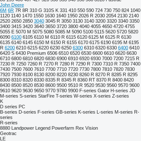
John Deere
6M
6R
7R
8R
310 G
310S K
331
410
550
590
724
730
750
824
1040
1120
1140
1470
1550
1630
1640
1950
2026 R
2030
2054
2130
2140
2520
2650
2850
3040
3045 R
3050
3130
3140
3200
3320
3340
3350
3400
3415
3420
3640
3650
3720
3800
4040
4055
4650
4720
4755
5055 E
5070 M
5075
5080
5085 M
5090
5100
5115
5620
5720
5820
6090
6100
6105
6110 M
6110 R
6115
6120
6125 M
6125 R
6130
6135
6140
6145
6150 M
6150 R
6155
6170
6175
6190
6195 M
6195
R
6200
6210
6215
6220
6230
6250
6300
6310
6320
6330
6400
6410
6420 S
6430 Premium
6506
6510
6520
6530
6600
6610
6620
6630
6710
6800
6810
6820
6830
6900
6910
6920
6930
7000
7200
7215 R
7230 R
7250
7260 R
7270 R
7280 R
7290 R
7300
7310 R
7350
7400
7430
7500
7600
7610
7700
7710
7720
7730
7800
7810
7820
7830
7920
7930
8100
8130
8200
8220
8230
8260 R
8270 R
8285 R
8295
8300
8310
8320
8330
8335 R
8345 R
8360 RT
8370 R
8400
8420
8430
8500
8520
8530
8600
9500
9510 R
9520
9530
9560
9570
9600
9610
9620
9630
9650
9770
9780
9900
F-series
Gator
H-series
JD
M-series
S-series
StarFire
T-series
W-series
X-series
Z-series
K
D series
PC
B-series
D-series
F-series
GB-series
K-series
L-series
M-series
R-
series
R-series
8880
Landpower
Legend
Powerfarm
Rex
Vision
Geotrac
LE