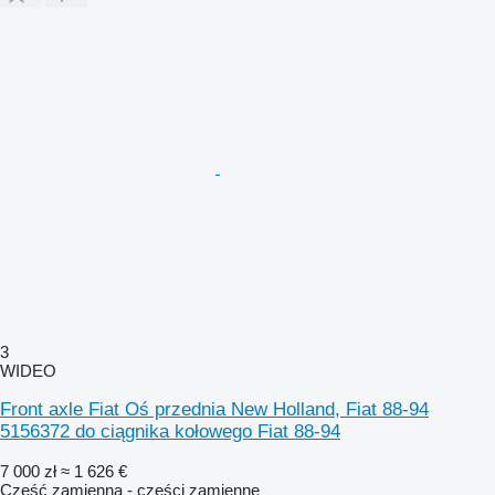
3
WIDEO
Front axle Fiat Oś przednia New Holland, Fiat 88-94
5156372 do ciągnika kołowego Fiat 88-94
7 000 zł
≈ 1 626 €
Część zamienna - części zamienne