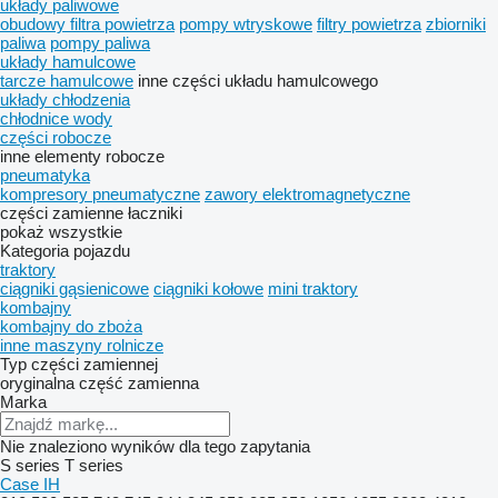
układy paliwowe
obudowy filtra powietrza
pompy wtryskowe
filtry powietrza
zbiorniki
paliwa
pompy paliwa
układy hamulcowe
tarcze hamulcowe
inne części układu hamulcowego
układy chłodzenia
chłodnice wody
części robocze
inne elementy robocze
pneumatyka
kompresory pneumatyczne
zawory elektromagnetyczne
części zamienne
łaczniki
pokaż wszystkie
Kategoria pojazdu
traktory
ciągniki gąsienicowe
ciągniki kołowe
mini traktory
kombajny
kombajny do zboża
inne maszyny rolnicze
Typ części zamiennej
oryginalna część zamienna
Marka
Nie znaleziono wyników dla tego zapytania
S series
T series
Case IH