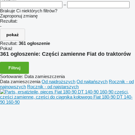
–
Brakuje Ci niektórych filtrów?
Zaproponuj zmianę
Rezultat:
-
pokaż
Rezultat:
361 ogłoszenie
Pokaż
361 ogłoszenie:
Części zamienne Fiat do traktorów
Filtruj
Sortowanie
:
Data zamieszczenia
Data zamieszczenia
Od najdroższych
Od najtańszych
Rocznik - od
najnowszych
Rocznik - od najstarszych