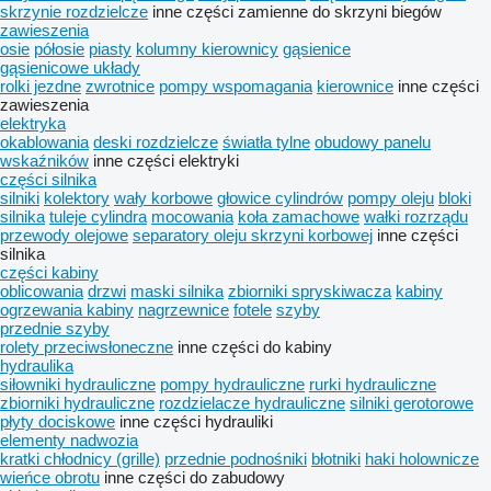
skrzynie rozdzielcze
inne części zamienne do skrzyni biegów
zawieszenia
osie
półosie
piasty
kolumny kierownicy
gąsienice
gąsienicowe układy
rolki jezdne
zwrotnice
pompy wspomagania
kierownice
inne części
zawieszenia
elektryka
okablowania
deski rozdzielcze
światła tylne
obudowy panelu
wskaźników
inne części elektryki
części silnika
silniki
kolektory
wały korbowe
głowice cylindrów
pompy oleju
bloki
silnika
tuleje cylindra
mocowania
koła zamachowe
wałki rozrządu
przewody olejowe
separatory oleju skrzyni korbowej
inne części
silnika
części kabiny
oblicowania
drzwi
maski silnika
zbiorniki spryskiwacza
kabiny
ogrzewania kabiny
nagrzewnice
fotele
szyby
przednie szyby
rolety przeciwsłoneczne
inne części do kabiny
hydraulika
siłowniki hydrauliczne
pompy hydrauliczne
rurki hydrauliczne
zbiorniki hydrauliczne
rozdzielacze hydrauliczne
silniki gerotorowe
płyty dociskowe
inne części hydrauliki
elementy nadwozia
kratki chłodnicy (grille)
przednie podnośniki
błotniki
haki holownicze
wieńce obrotu
inne części do zabudowy