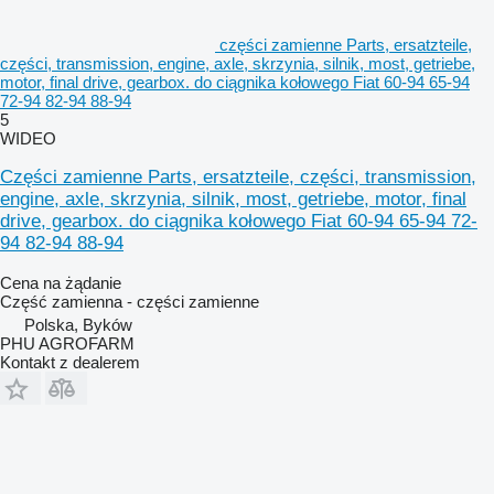
części zamienne Parts, ersatzteile,
części, transmission, engine, axle, skrzynia, silnik, most, getriebe,
motor, final drive, gearbox. do ciągnika kołowego Fiat 60-94 65-94
72-94 82-94 88-94
5
WIDEO
Części zamienne Parts, ersatzteile, części, transmission,
engine, axle, skrzynia, silnik, most, getriebe, motor, final
drive, gearbox. do ciągnika kołowego Fiat 60-94 65-94 72-
94 82-94 88-94
Cena na żądanie
Część zamienna - części zamienne
Polska, Byków
PHU AGROFARM
Kontakt z dealerem