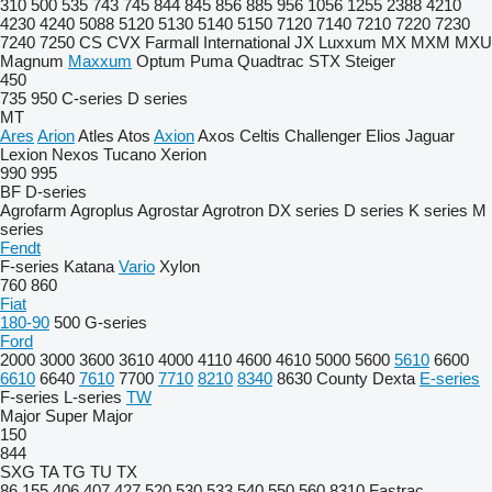
310
500
535
743
745
844
845
856
885
956
1056
1255
2388
4210
4230
4240
5088
5120
5130
5140
5150
7120
7140
7210
7220
7230
7240
7250
CS
CVX
Farmall
International
JX
Luxxum
MX
MXM
MXU
Magnum
Maxxum
Optum
Puma
Quadtrac
STX
Steiger
450
735
950
C-series
D series
MT
Ares
Arion
Atles
Atos
Axion
Axos
Celtis
Challenger
Elios
Jaguar
Lexion
Nexos
Tucano
Xerion
990
995
BF
D-series
Agrofarm
Agroplus
Agrostar
Agrotron
DX series
D series
K series
M
series
Fendt
F-series
Katana
Vario
Xylon
760
860
Fiat
180-90
500
G-series
Ford
2000
3000
3600
3610
4000
4110
4600
4610
5000
5600
5610
6600
6610
6640
7610
7700
7710
8210
8340
8630
County
Dexta
E-series
F-series
L-series
TW
Major
Super Major
150
844
SXG
TA
TG
TU
TX
86
155
406
407
427
520
530
533
540
550
560
8310
Fastrac