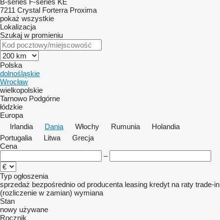
B-series
F-series
KE
7211
Crystal
Forterra
Proxima
pokaż wszystkie
Lokalizacja
Szukaj w promieniu
Polska
dolnośląskie
Wrocław
wielkopolskie
Tarnowo Podgórne
łódzkie
Europa
Irlandia
Dania
Włochy
Rumunia
Holandia
Portugalia
Litwa
Grecja
Cena
–
Typ ogłoszenia
sprzedaż
bezpośrednio od producenta
leasing
kredyt
na raty
trade-in
(rozliczenie w zamian)
wymiana
Stan
nowy
używane
Rocznik