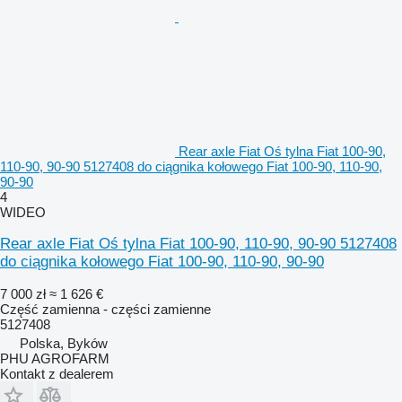
Rear axle Fiat Oś tylna Fiat 100-90,
110-90, 90-90 5127408 do ciągnika kołowego Fiat 100-90, 110-90,
90-90
4
WIDEO
Rear axle Fiat Oś tylna Fiat 100-90, 110-90, 90-90 5127408
do ciągnika kołowego Fiat 100-90, 110-90, 90-90
7 000 zł
≈ 1 626 €
Część zamienna - części zamienne
5127408
Polska, Byków
PHU AGROFARM
Kontakt z dealerem