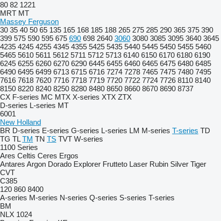
80
82
1221
MRT
MT
Massey Ferguson
30
35
40
50
65
135
165
168
185
188
265
275
285
290
365
375
390
399
575
590
595
675
690
698
2640
3060
3080
3085
3095
3640
3645
4235
4245
4255
4345
4355
5425
5435
5440
5445
5450
5455
5460
5465
5610
5611
5612
5711
5712
5713
6140
6150
6170
6180
6190
6245
6255
6260
6270
6290
6445
6455
6460
6465
6475
6480
6485
6490
6495
6499
6713
6715
6716
7274
7278
7465
7475
7480
7495
7616
7618
7620
7716
7718
7719
7720
7722
7724
7726
8110
8140
8150
8220
8240
8250
8280
8480
8650
8660
8670
8690
8737
CX
F-series
MC
MTX
X-series
XTX
ZTX
D-series
L-series
MT
6001
New Holland
BR
D-series
E-series
G-series
L-series
LM
M-series
T-series
TD
TG
TL
TM
TN
TS
TVT
W-series
1100 Series
Ares
Celtis
Ceres
Ergos
Antares
Argon
Dorado
Explorer
Frutteto
Laser
Rubin
Silver
Tiger
CVT
C385
120
860
8400
A-series
M-series
N-series
Q-series
S-series
T-series
BM
NLX 1024