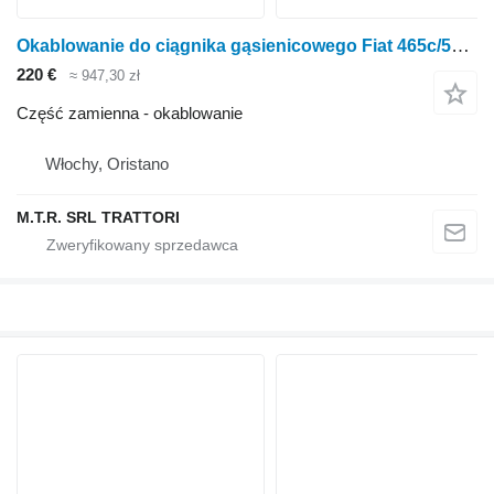
Okablowanie do ciągnika gąsienicowego Fiat 465c/565c/665c/765c
220 €
≈ 947,30 zł
Część zamienna - okablowanie
Włochy, Oristano
M.T.R. SRL TRATTORI