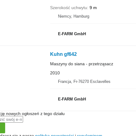
Szerokość uchwytu
9 m
Niemcy, Hamburg
E-FARM GmbH
Kuhn gf642
Maszyny do siana - przetrząsacz
2010
Francja, Fr-76270 Esclavelles
E-FARM GmbH
ę nowych ogłoszeń z tego działu
gadzasz się z naszą
polityką prywatności
i
regulaminem
.