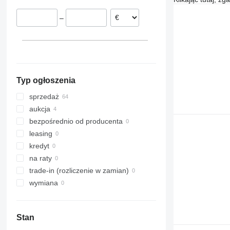
Austria
990
Vendro
Top
GA 8731
GMD 4010
–
Belgia
1534
ZX
GA 9030
GMD 4011 FF
C-series
GA 9531
GMD 4410
F-series
GA 13231
GMD 4411
M-series
GA 15021
GMD 8730
GA 15031
Typ ogłoszenia
sprzedaż
aukcja
bezpośrednio od producenta
leasing
kredyt
na raty
trade-in (rozliczenie w zamian)
wymiana
Stan