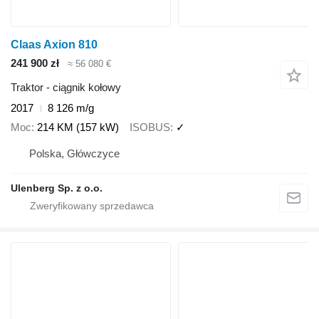
Claas Axion 810
241 900 zł
≈ 56 080 €
Traktor - ciągnik kołowy
2017
8 126 m/g
Moc
214 KM (157 kW)
ISOBUS
✓
Polska, Główczyce
Ulenberg Sp. z o.o.