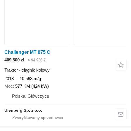
Challenger MT 875 C
409 500 zł
≈ 94 930 €
Traktor - ciągnik kołowy
2013
10 568 m/g
Moc
577 KM (424 kW)
Polska, Główczyce
Ulenberg Sp. z o.o.