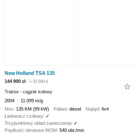
New Holland TSA 135
144 900 zł
≈ 33 590 €
Traktor - ciągnik kołowy
2004
11 099 m/g
Moc
135 KM (99 kW)
Paliwo
diesel
Napęd
4x4
Ładowacz czołowy
✓
Trzypunktowy układ zawieszenia
✓
Prędkość obrotowa WOM
540 obr./min