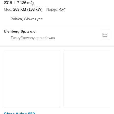
2018
7 136 m/g
Moc
263 KM (193 kW)
Napęd
4x4
Polska, Główczyce
Ulenberg Sp. z o.o.