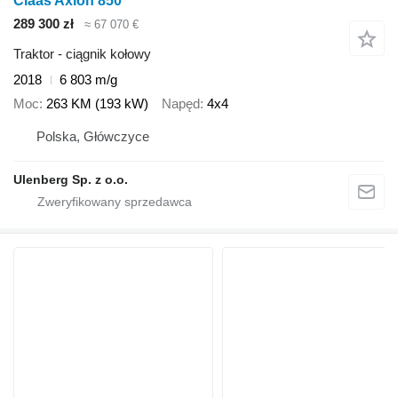
Claas Axion 850
289 300 zł
≈ 67 070 €
Traktor - ciągnik kołowy
2018
6 803 m/g
Moc
263 KM (193 kW)
Napęd
4x4
Polska, Główczyce
Ulenberg Sp. z o.o.