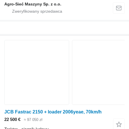
Agro-Sieć Maszyny Sp. z o.o.
JCB Fastrac 2150 + loader 2006yeae, 70km/h
22 500 €
≈ 97 050 zł