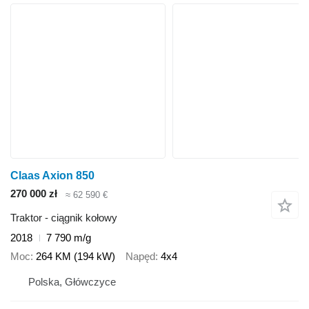
Claas Axion 850
270 000 zł
≈ 62 590 €
Traktor - ciągnik kołowy
2018
7 790 m/g
Moc
264 KM (194 kW)
Napęd
4x4
Polska, Główczyce