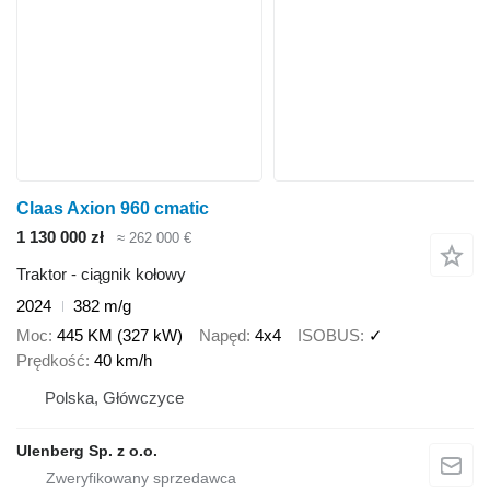
Claas Axion 960 cmatic
1 130 000 zł
≈ 262 000 €
Traktor - ciągnik kołowy
2024
382 m/g
Moc
445 KM (327 kW)
Napęd
4x4
ISOBUS
✓
Prędkość
40 km/h
Polska, Główczyce
Ulenberg Sp. z o.o.