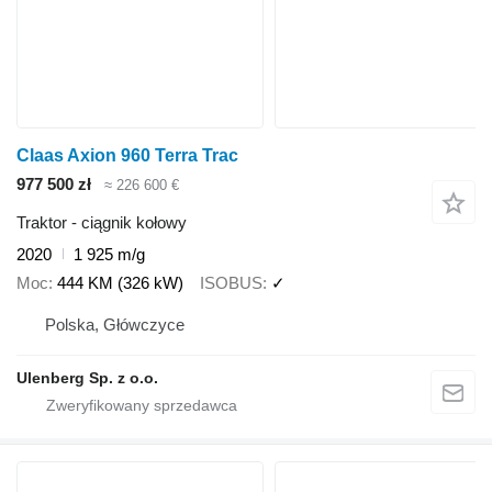
Claas Axion 960 Terra Trac
977 500 zł
≈ 226 600 €
Traktor - ciągnik kołowy
2020
1 925 m/g
Moc
444 KM (326 kW)
ISOBUS
✓
Polska, Główczyce
Ulenberg Sp. z o.o.