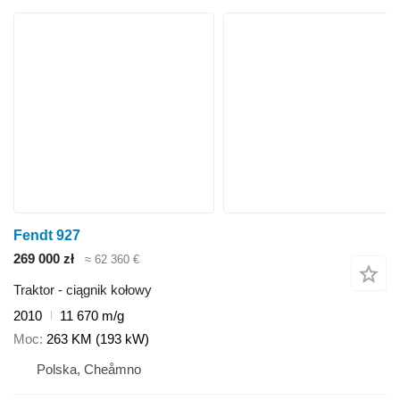
Fendt 927
269 000 zł
≈ 62 360 €
Traktor - ciągnik kołowy
2010
11 670 m/g
Moc
263 KM (193 kW)
Polska, Cheåmno