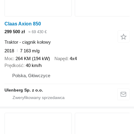
Claas Axion 850
299 500 zł
≈ 69 430 €
Traktor - ciągnik kołowy
2018
7 163 m/g
Moc
264 KM (194 kW)
Napęd
4x4
Prędkość
40 km/h
Polska, Główczyce
Ulenberg Sp. z o.o.