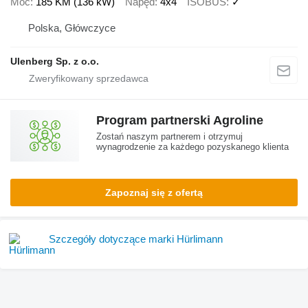
Moc
185 KM (136 kW)
Napęd
4x4
ISOBUS
✓
Polska, Główczyce
Ulenberg Sp. z o.o.
Program partnerski Agroline
Zostań naszym partnerem i otrzymuj
wynagrodzenie za każdego pozyskanego klienta
Zapoznaj się z ofertą
Szczegóły dotyczące marki Hürlimann