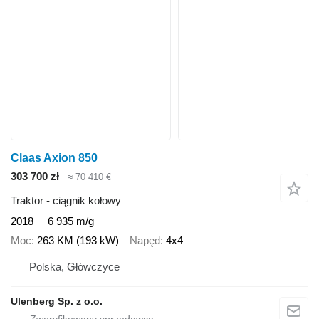
Claas Axion 850
303 700 zł
≈ 70 410 €
Traktor - ciągnik kołowy
2018
6 935 m/g
Moc
263 KM (193 kW)
Napęd
4x4
Polska, Główczyce
Ulenberg Sp. z o.o.