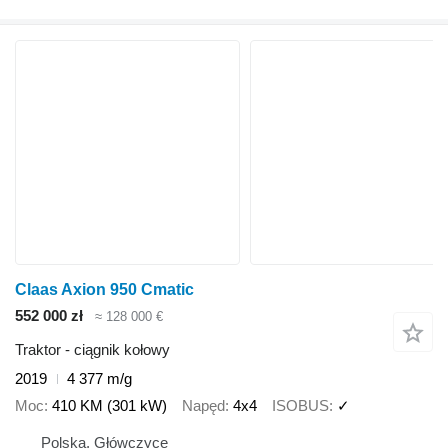
Claas Axion 950 Cmatic
552 000 zł
≈ 128 000 €
Traktor - ciągnik kołowy
2019
4 377 m/g
Moc
410 KM (301 kW)
Napęd
4x4
ISOBUS
✓
Polska, Główczyce