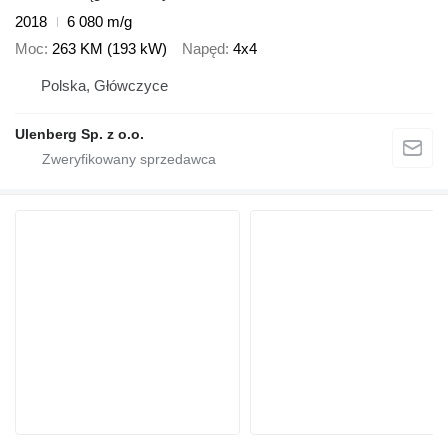
2018
6 080 m/g
Moc
263 KM (193 kW)
Napęd
4x4
Polska, Główczyce
Ulenberg Sp. z o.o.