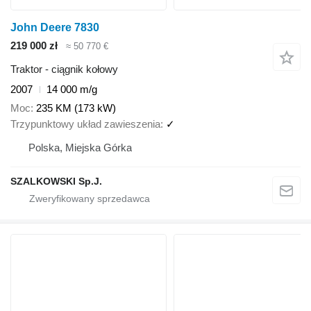
John Deere 7830
219 000 zł
≈ 50 770 €
Traktor - ciągnik kołowy
2007
14 000 m/g
Moc
235 KM (173 kW)
Trzypunktowy układ zawieszenia
✓
Polska, Miejska Górka
SZALKOWSKI Sp.J.