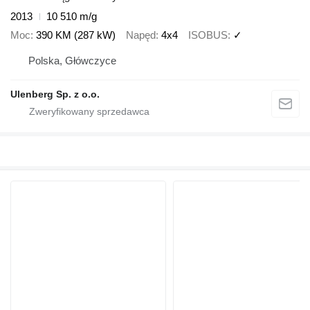
2013
10 510 m/g
Moc
390 KM (287 kW)
Napęd
4x4
ISOBUS
✓
Polska, Główczyce
Ulenberg Sp. z o.o.