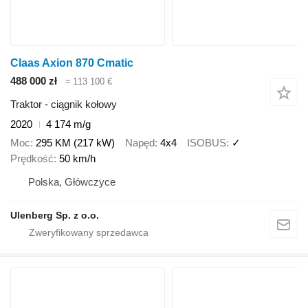
Claas Axion 870 Cmatic
488 000 zł
≈ 113 100 €
Traktor - ciągnik kołowy
2020
4 174 m/g
Moc
295 KM (217 kW)
Napęd
4x4
ISOBUS
✓
Prędkość
50 km/h
Polska, Główczyce
Ulenberg Sp. z o.o.