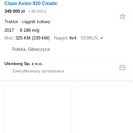
Claas Axion 920 Cmatic
349 000 zł
≈ 80 910 €
Traktor - ciągnik kołowy
2017
8 188 m/g
Moc
325 KM (239 kW)
Napęd
4x4
ISOBUS
✓
Polska, Główczyce
Ulenberg Sp. z o.o.