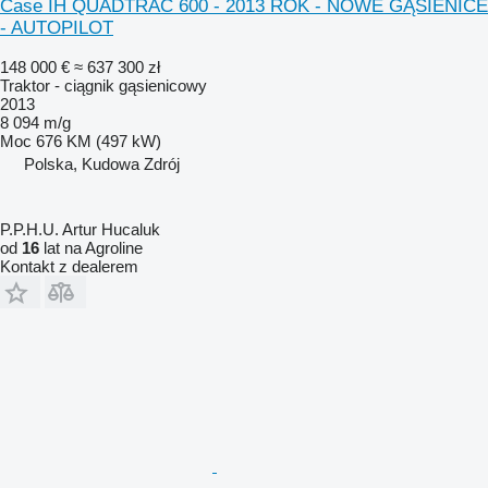
Case IH QUADTRAC 600 - 2013 ROK - NOWE GĄSIENICE
- AUTOPILOT
148 000 €
≈ 637 300 zł
Traktor - ciągnik gąsienicowy
2013
8 094 m/g
Moc
676 KM (497 kW)
Polska, Kudowa Zdrój
P.P.H.U. Artur Hucaluk
od
16
lat na Agroline
Kontakt z dealerem