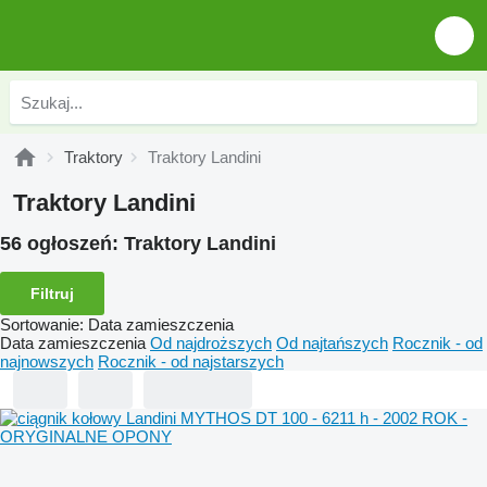
Traktory
Traktory Landini
Traktory Landini
56 ogłoszeń:
Traktory Landini
Filtruj
Sortowanie
:
Data zamieszczenia
Data zamieszczenia
Od najdroższych
Od najtańszych
Rocznik - od
najnowszych
Rocznik - od najstarszych