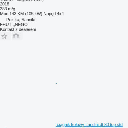
2018
383 m/g
Moc
143 KM (105 kW)
Napęd
4x4
Polska, Sanniki
FHUT ,,NEGO''
Kontakt z dealerem
ciągnik kołowy Landini dt 80 top std